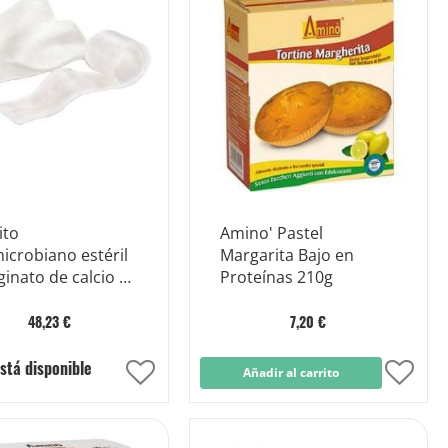
Lista
Lista
de
de
Deseos
Dese
ito
Amino' Pastel
icrobiano estéril
Margarita Bajo en
ginato de calcio y
Proteínas 210g
48,23 €
7,20 €
stá disponible
Añadir
Añadir al carrito
Añad
a
a
la
la