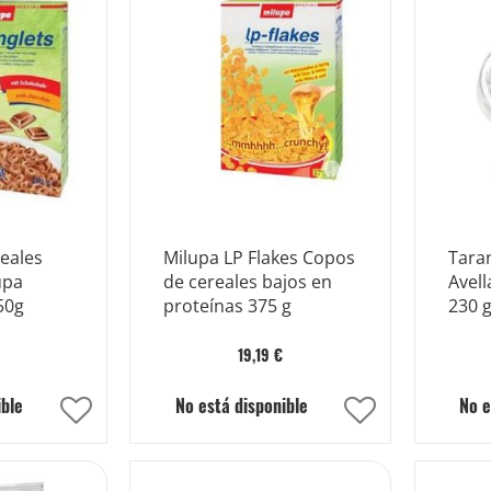
Lista
Lista
de
de
Deseos
Deseos
reales
Milupa LP Flakes Copos
Tara
upa
de cereales bajos en
Avell
50g
proteínas 375 g
230 
19,19 €
ible
No está disponible
No e
Añadir
Añadir
a
a
la
la