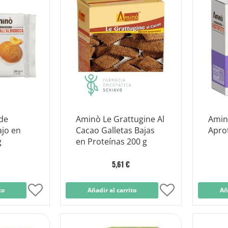
Lista
Lista
de
de
Deseos
Deseos
 de
Aminò Le Grattugine Al
Amin
ajo en
Cacao Galletas Bajas
Apro
g
en Proteínas 200 g
5,61 €
to
Añadir
Añadir al carrito
Añadir
Añ
a
a
la
la