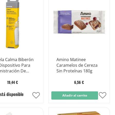
Lista
Lista
de
de
Deseos
Dese
la Calma Biberón
Amino Matinee
ispositivo Para
Caramelos de Cereza
nistración De
Sin Proteínas 180g
e 150ml
19,44 €
6,56 €
stá disponible
Añadir
Añadir al carrito
Añad
a
a
la
la