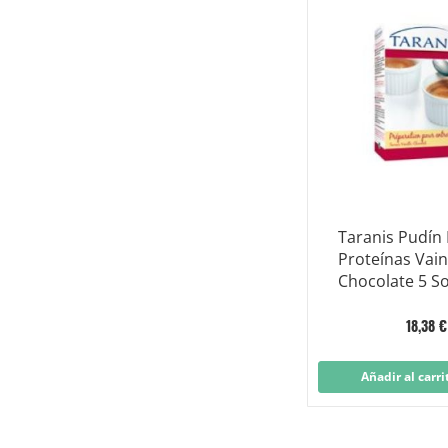
Taranis Pudín 
Proteínas Vaini
Chocolate 5 S
18,38 €
Añadir al carri