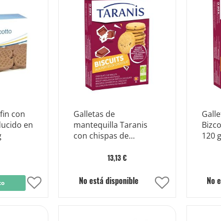
fin con
Galletas de
Galle
ucido en
mantequilla Taranis
Bizco
g
con chispas de
120 
chocolate
13,13 €
No está disponible
No e
to
Añadir
Añadir
a
a
la
la