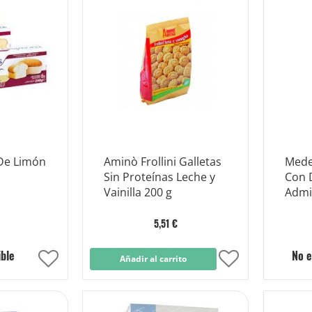
Lista
Lista
de
de
Deseos
Deseos
 De Limón
Aminò Frollini Galletas
Mede
Sin Proteínas Leche y
Con D
Vainilla 200 g
Admi
Lech
5,51 €
ible
No e
Añadir
Añadir al carrito
Añadir
a
a
la
la