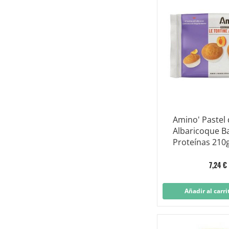
Amino' Pastel
Albaricoque B
Proteínas 210
7,24 €
Añadir al carri