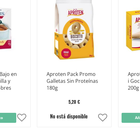
Lista
Lista
de
de
Deseos
Deseos
Bajo en
Aproten Pack Promo
Aprot
lla y
Galletas Sin Proteínas
i Goc
obres
180g
200g
5,20 €
No está disponible
to
Añadir
Añadir
Añ
a
a
la
la