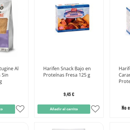
Lista
Lista
de
de
Deseos
Deseos
tugine Al
Harifen Snack Bajo en
Harif
 Sin
Proteínas Fresa 125 g
Cara
g
Prote
9,45 €
No e
to
Añadir
Añadir al carrito
Añadir
a
a
la
la