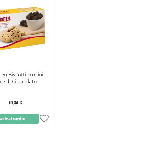
Lista
Lista
de
de
Deseos
Dese
en Biscotti Frollini
ce di Cioccolato
10,34 €
adir al carrito
Añadir
a
la