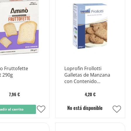
Lista
Lista
de
de
Deseos
Dese
o Fruttofette
Loprofin Frollotti
t 290g
Galletas de Manzana
con Contenido
Reducido en Proteínas
200 g
7,96 €
4,20 €
No está disponible
adir al carrito
Añadir
Añad
a
a
la
la