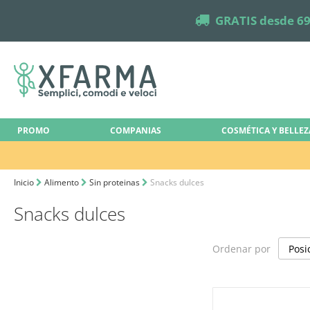
truck
GRATIS desde 69
PROMO
COMPANIAS
COSMÉTICA Y BELLEZ
Inicio
Alimento
Sin proteinas
Snacks dulces
Snacks dulces
Ordenar por