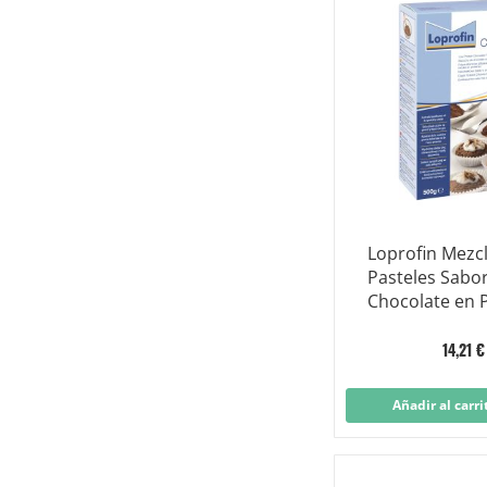
Loprofin Mezc
Pasteles Sabo
Chocolate en 
g
14,21 €
Añadir al carri