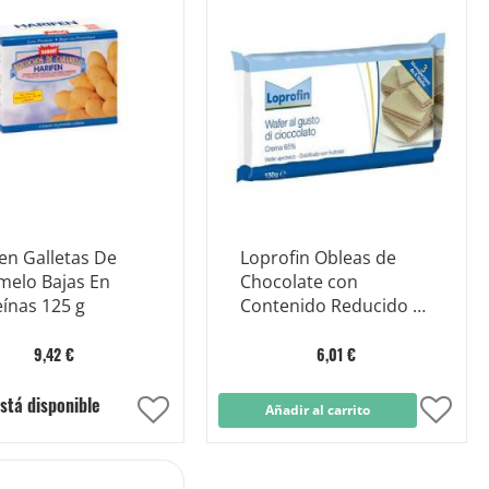
Lista
Lista
de
de
Deseos
Dese
en Galletas De
Loprofin Obleas de
melo Bajas En
Chocolate con
ínas 125 g
Contenido Reducido en
Proteínas 150 g
9,42 €
6,01 €
stá disponible
Añadir
Añadir al carrito
Añad
a
a
la
la