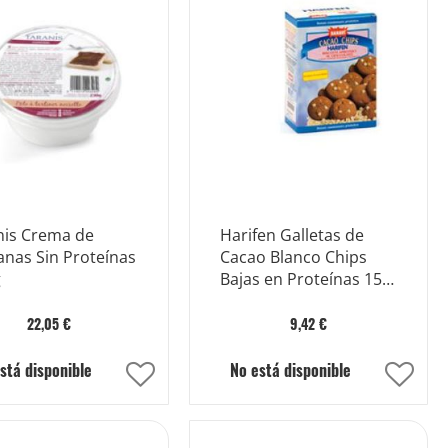
Lista
Lista
de
de
Deseos
Dese
nis Crema de
Harifen Galletas de
anas Sin Proteínas
Cacao Blanco Chips
g
Bajas en Proteínas 150
g
22,05 €
9,42 €
stá disponible
No está disponible
Añadir
Añad
a
a
la
la