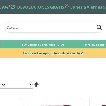
,90€*
returns
DEVOLUCIONES GRATIS
online-support
Lunes a viernes 9
A
SUPLEMENTOS ALIMENTICIOS
HIGIENE Y BI
Envío a Europa,
¡Descubre tarifas!
Fijar
Dirección
Descendente