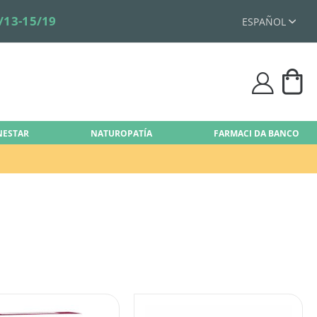
/13-15/19
ESPAÑOL
Mi 
user
ENESTAR
NATUROPATÍA
FARMACI DA BANCO