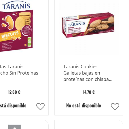
tas Taranis
Taranis Cookies
cho Sin Proteínas
Galletas bajas en
g
proteínas con chispas
de chocolate 135 g
12,60 €
14,70 €
stá disponible
No está disponible
Añadir
Añad
a
a
la
la