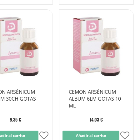
a
a
la
la
Lista
Lista
de
de
Deseos
Dese
ON ARSÉNICUM
CEMON ARSÉNICUM
M 30CH GOTAS
ALBUM 6LM GOTAS 10
L
ML
9,35 €
14,03 €
adir al carrito
Añadir
Añadir al carrito
Añad