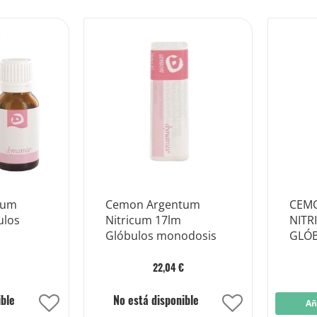
tum
Cemon Argentum
CEM
ulos
Nitricum 17lm
NITR
Glóbulos monodosis
GLÓ
MON
€
22,04 €
ible
No está disponible
Añadir
Añadir
Añ