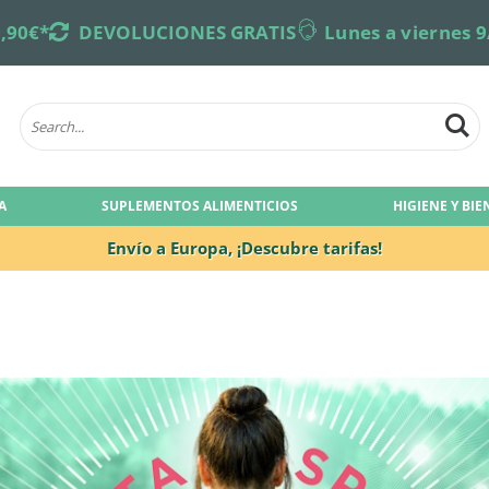
,90€*
returns
DEVOLUCIONES GRATIS
online-support
Lunes a viernes 9
A
SUPLEMENTOS ALIMENTICIOS
HIGIENE Y BI
Envío a Europa,
¡Descubre tarifas!