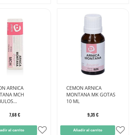
a
a
la
la
Lista
Lista
de
de
Deseos
Dese
N ARNICA
CEMON ARNICA
TANA MCH
MONTANA MK GOTAS
BULOS
10 ML
ODOSIS
7,68 €
9,35 €
adir al carrito
Añadir
Añadir al carrito
Añad