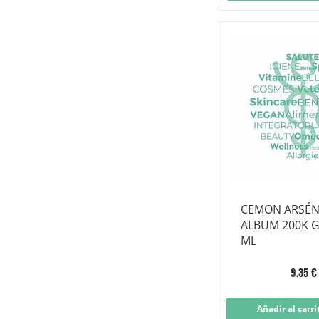
CEMON ARSÉ
ALBUM 200K G
ML
9,35 €
Añadir al carri