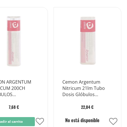
ON ARGENTUM
Cemon Argentum
ICUM 200CH
Nitricum 21lm Tubo
BULOS
Dosis Glóbulos
ODOSIS
monodosis
7,68 €
22,04 €
No está disponible
adir al carrito
Añadir
Añad