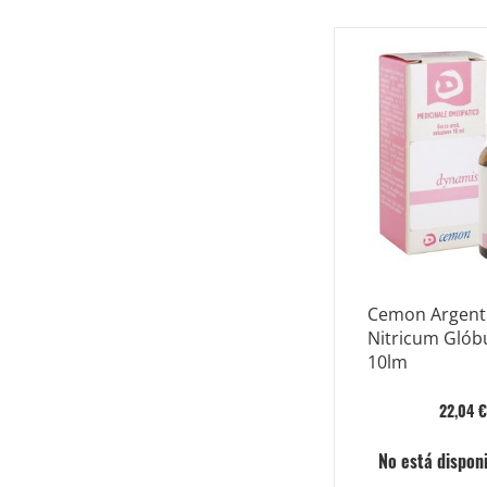
Cemon Argen
Nitricum Glób
10lm
22,04 
No está dispon