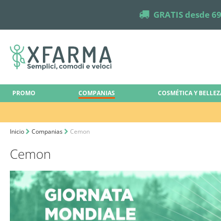
truck
GRATIS desde 69
PROMO
COMPANIAS
COSMÉTICA Y BELLEZ
Inicio
Companias
Cemon
Cemon