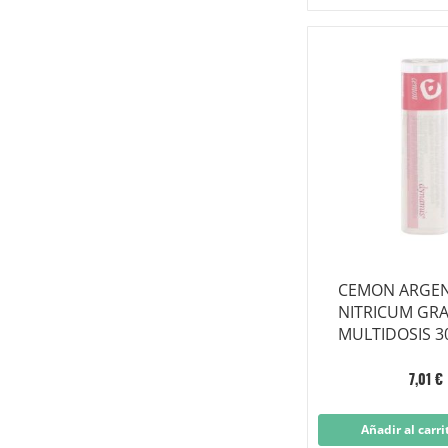
CEMON ARGE
NITRICUM GR
MULTIDOSIS 3
7,01 €
Añadir al carri