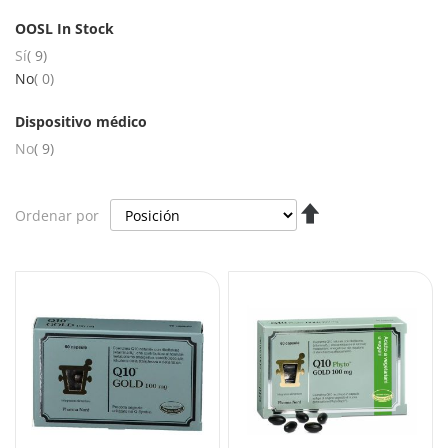
OOSL In Stock
artículos
Sí
9
artículos
No
0
Dispositivo médico
artículos
No
9
Fijar
Ordenar por
Dirección
Descendente