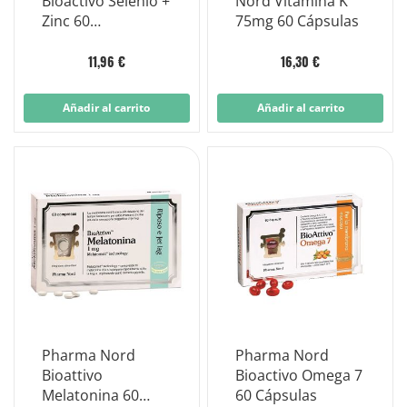
Bioactivo Selenio +
Nord Vitamina K
Zinc 60
75mg 60 Cápsulas
Comprimidos
11,96 €
16,30 €
Añadir al carrito
Añadir al carrito
Pharma Nord
Pharma Nord
Bioattivo
Bioactivo Omega 7
Melatonina 60
60 Cápsulas