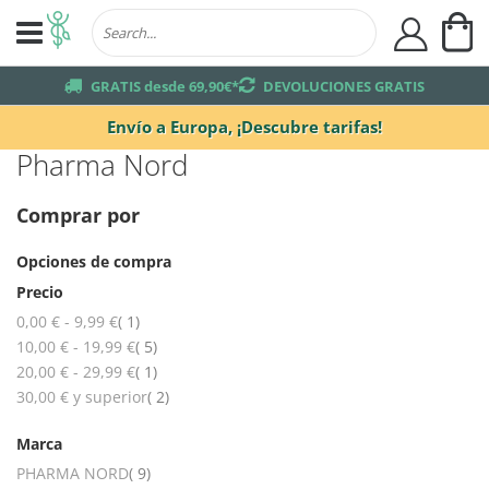
Mi
user
truck
GRATIS desde 69,90€*
returns
DEVOLUCIONES GRATIS
Envío a Europa,
¡Descubre tarifas!
Pharma Nord
Comprar por
Opciones de compra
Precio
artículo
0,00 €
-
9,99 €
1
artículos
10,00 €
-
19,99 €
5
artículo
20,00 €
-
29,99 €
1
artículos
30,00 €
y superior
2
Marca
artículos
PHARMA NORD
9