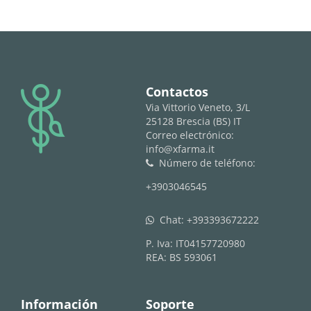
logo
Contactos
Via Vittorio Veneto, 3/L
25128 Brescia (BS) IT
Correo electrónico:
info@xfarma.it
Número de teléfono:
phone
+3903046545
Chat:
+393393672222
whatsapp
P. Iva: IT04157720980
REA: BS 593061
Información
Soporte