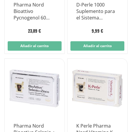
Pharma Nord
D-Perle 1000
Bioattivo
Suplemento para
Pycnogenol 60
el Sistema
Compresse
Inmunológico 120
Perlas
23,89 €
9,99 €
Añadir al carrito
Añadir al carrito
Pharma Nord
K Perle Pharma