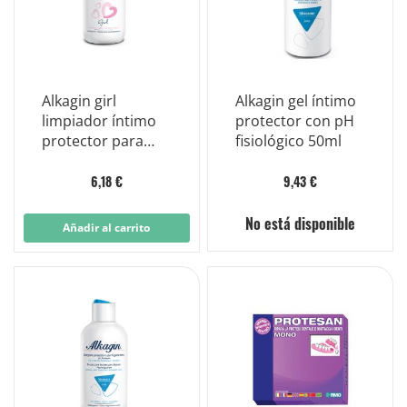
Alkagin girl
Alkagin gel íntimo
limpiador íntimo
protector con pH
protector para
fisiológico 50ml
niñas y
preadolescentes
6,18 €
9,43 €
250 ml
No está disponible
Añadir al carrito