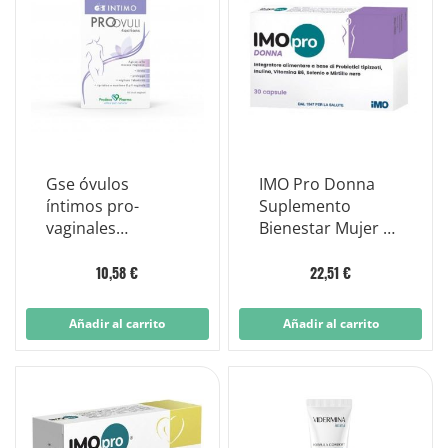
Gse óvulos
IMO Pro Donna
íntimos pro-
Suplemento
vaginales
Bienestar Mujer 30
antibacterianos 10
cápsulas
óvulos
10,58 €
22,51 €
Añadir al carrito
Añadir al carrito