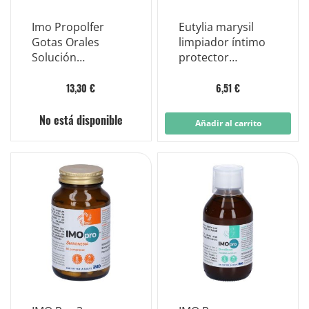
Imo Propolfer
Eutylia marysil
Gotas Orales
limpiador íntimo
Solución
protector
Homeopática 30
calmante 200 ml
ml
13,30 €
6,51 €
No está disponible
Añadir al carrito