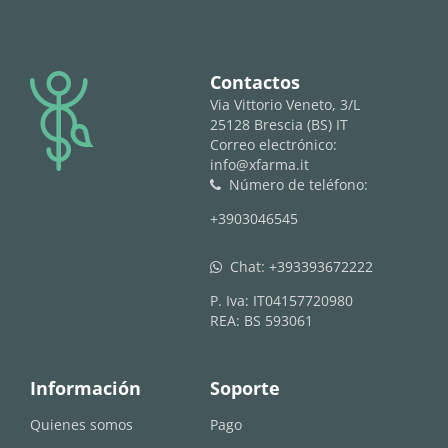
logo
Contactos
Via Vittorio Veneto, 3/L
25128 Brescia (BS) IT
Correo electrónico:
info@xfarma.it
Número de teléfono:
phone
+3903046545
Chat:
+393393672222
whatsapp
P. Iva: IT04157720980
REA: BS 593061
Información
Soporte
Quienes somos
Pago