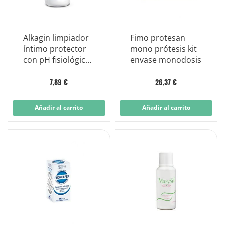
Alkagin limpiador
Fimo protesan
íntimo protector
mono prótesis kit
con pH fisiológico
envase monodosis
400 ml
7,89 €
26,37 €
Añadir al carrito
Añadir al carrito