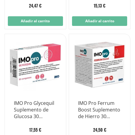
24,47 €
15,13 €
Añadir al carrito
Añadir al carrito
IMO Pro Glycequil
IMO Pro Ferrum
Suplemento de
Boost Suplemento
Glucosa 30
de Hierro 30
comprimidos
barras
17,55 €
24,50 €