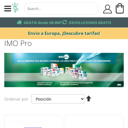
Mi
user
truck
GRATIS desde 69,90€*
returns
DEVOLUCIONES GRATIS
Envío a Europa,
¡Descubre tarifas!
IMO Pro
Fijar
Ordenar por
Dirección
Descendente