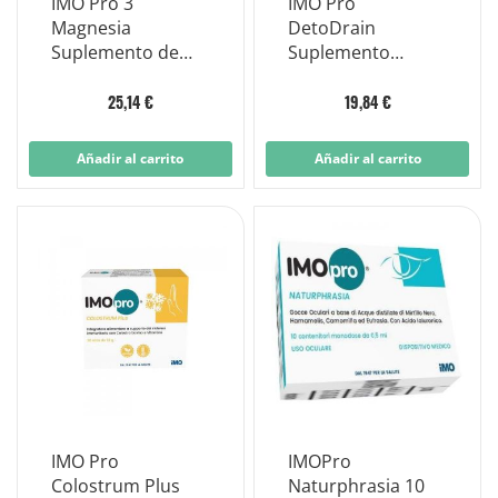
IMO Pro 3
IMO Pro
Magnesia
DetoDrain
Suplemento de
Suplemento
magnesio 90
Drenante Botella
comprimidos
200ml
25,14 €
19,84 €
Añadir al carrito
Añadir al carrito
IMO Pro
IMOPro
Colostrum Plus
Naturphrasia 10