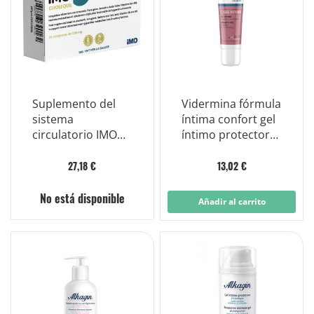
Suplemento del
Vidermina fórmula
sistema
íntima confort gel
circulatorio IMO
íntimo protector
Pro CholeQuil 30
ph ácido
comprimidos
27,18 €
13,02 €
No está disponible
Añadir al carrito