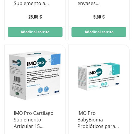
Suplemento a
envases
base de calostro
monodosis de
30 sticks de 1,8g
0,5ml
26,65 €
9,50 €
Añadir al carrito
Añadir al carrito
IMO Pro Cartilago
IMO Pro
Suplemento
BabyBioma
Articular 15
Probióticos para
sobres
Niños 10 Frascos