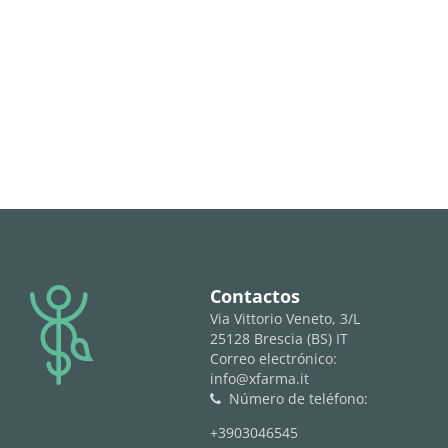
logo
Contactos
Via Vittorio Veneto, 3/L
25128 Brescia (BS) IT
Correo electrónico:
info@xfarma.it
Número de teléfono:
phone
+3903046545