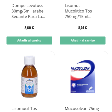
Dompe Levotuss
Lisomucil
30mg/5ml Jarabe
Mucolítico Tos
Sedante Para La
750mg/15ml
Tos 200ml
Jarabe
Carbocisteína
8,60 €
8,74 €
Adultos 200ml
Añadir al carrito
Añadir al carrito
Lisomucil Tos
Mucosolvan 75mg