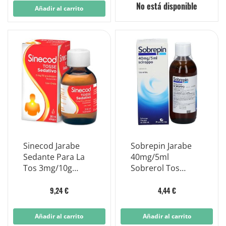
No está disponible
Añadir al carrito
Sinecod Jarabe
Sobrepin Jarabe
Sedante Para La
40mg/5ml
Tos 3mg/10g
Sobrerol Tos
Citrato De
200ml
Butamirato 200ml
9,24 €
4,44 €
Añadir al carrito
Añadir al carrito