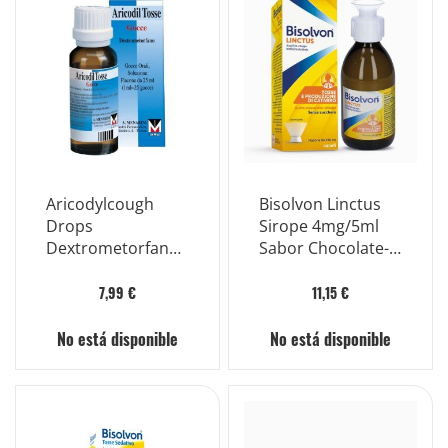
Aricodylcough
Bisolvon Linctus
Drops
Sirope 4mg/5ml
Dextrometorfano
Sabor Chocolate-
Solución para la
Cereza 250ml
tos Botella de 25
7,99 €
11,15 €
ml
No está disponible
No está disponible