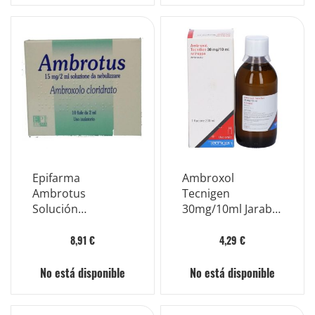
Epifarma
Ambroxol
Ambrotus
Tecnigen
Solución
30mg/10ml Jarabe
Nebulización 10
Mucolítico 200ml
viales 15mg
8,91 €
4,29 €
No está disponible
No está disponible