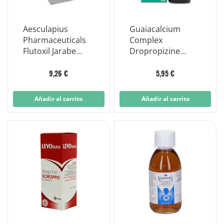
Aesculapius
Guaiacalcium
Pharmaceuticals
Complex
Flutoxil Jarabe
Dropropizine
250ml Frasco
Jarabe para la tos
4mg/5ml
Sedante Botella de
9,26 €
5,95 €
200 ml
Añadir al carrito
Añadir al carrito