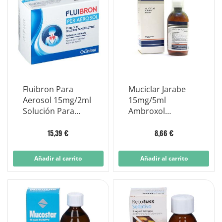
Fluibron Para
Muciclar Jarabe
Aerosol 15mg/2ml
15mg/5ml
Solución Para
Ambroxol
Nebulizar 20
Clorhidrato Tos
Viales Monodosis
200ml
15,39 €
8,66 €
Añadir al carrito
Añadir al carrito