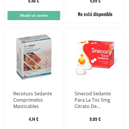
180g
6,40 €
4,99 €
No está disponible
Añadir al carrito
Recotuss Sedante
Sinecod Sedante
Comprimidos
Para La Tos 5mg
Masticables
Citrato De
Butamirato 18
Comprimidos
4,14 €
9,09 €