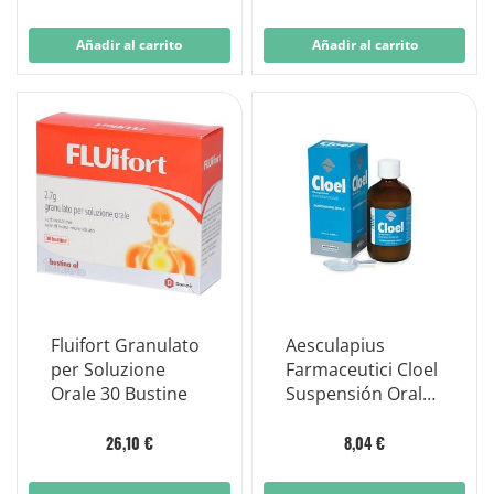
Viales
Añadir al carrito
Añadir al carrito
Fluifort Granulato
Aesculapius
per Soluzione
Farmaceutici Cloel
Orale 30 Bustine
Suspensión Oral
Frasco 200ml
26,10 €
8,04 €