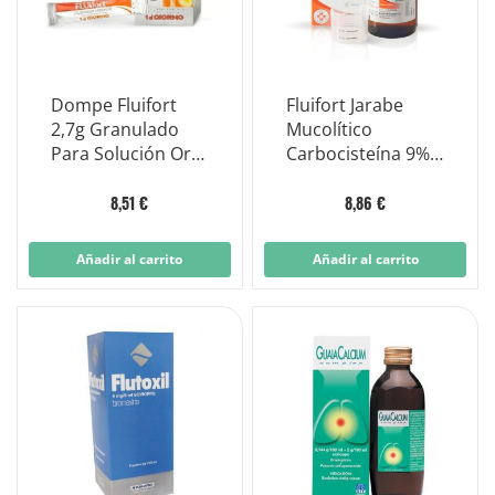
Dompe Fluifort
Fluifort Jarabe
2,7g Granulado
Mucolítico
Para Solución Oral
Carbocisteína 9%
10 Sobres
200ml Con Vaso
Medidor
8,51 €
8,86 €
Añadir al carrito
Añadir al carrito