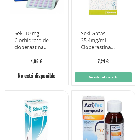
Seki 10 mg
Seki Gotas
Clorhidrato de
35,4mg/ml
cloperastina
Cloperastina
Sedante para la
Sedante Para La
tos 20
Tos Frasco 25ml
4,96 €
7,24 €
comprimidos
recubiertos
No está disponible
Añadir al carrito