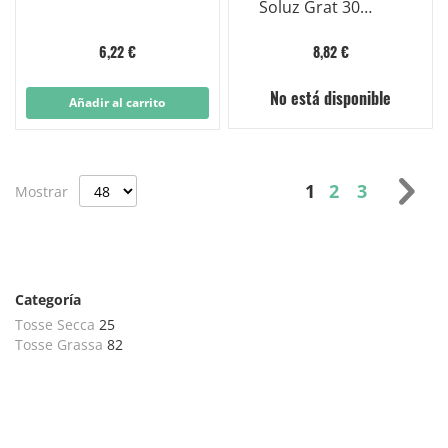
Soluz Grat 30
Busto 200mg
6,22 €
8,82 €
No está disponible
Añadir al carrito
Página
Actualmente es
Página
Página
Pág
Sig
1
2
3
Mostrar
Categoría
Tosse Secca
25
Tosse Grassa
82