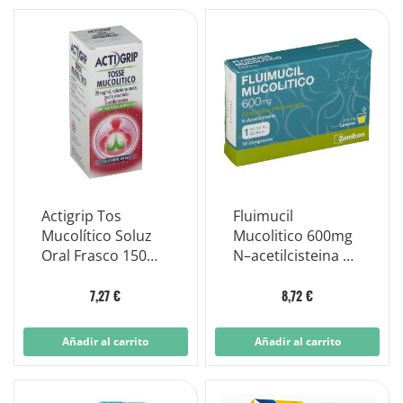
Actigrip Tos
Fluimucil
Mucolítico Soluz
Mucolitico 600mg
Oral Frasco 150ml
N–acetilcisteina 10
20mg/m
Compresse
Effervescenti
7,27 €
8,72 €
Añadir al carrito
Añadir al carrito