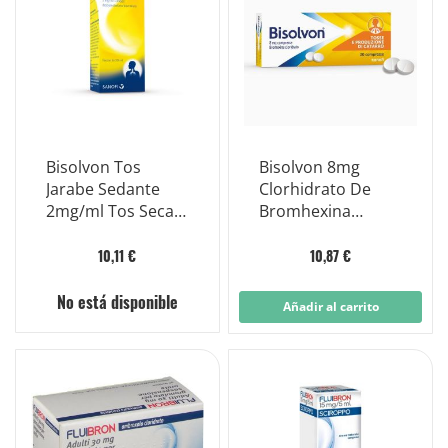
Bisolvon Tos
Bisolvon 8mg
Jarabe Sedante
Clorhidrato De
2mg/ml Tos Seca
Bromhexina
200ml
Mucolítico 20
Comprimidos
10,11 €
10,87 €
No está disponible
Añadir al carrito