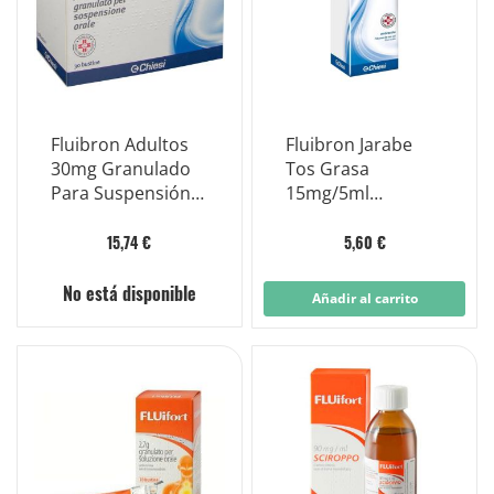
Fluibron Adultos
Fluibron Jarabe
30mg Granulado
Tos Grasa
Para Suspensión
15mg/5ml
Oral 30 Sobres
Ambroxol
Clorhidrato 200ml
15,74 €
5,60 €
No está disponible
Añadir al carrito