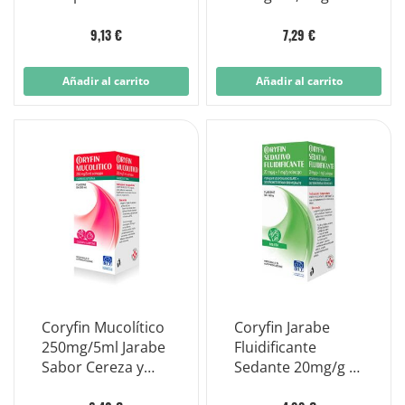
Goma
9,13 €
7,29 €
Añadir al carrito
Añadir al carrito
Coryfin Mucolítico
Coryfin Jarabe
250mg/5ml Jarabe
Fluidificante
Sabor Cereza y
Sedante 20mg/g +
Frambuesa 200ml
1mg/g Tos Seca