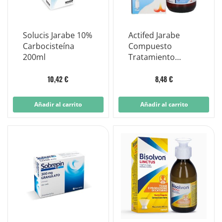
Solucis Jarabe 10%
Actifed Jarabe
Carbocisteína
Compuesto
200ml
Tratamiento
Sintomático de la
Tos Frasco 100ml
10,42 €
8,48 €
Añadir al carrito
Añadir al carrito