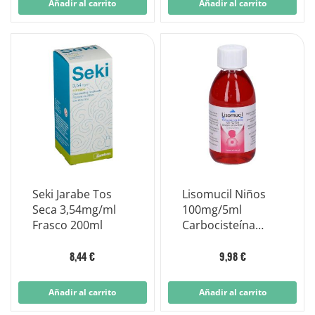
Añadir al carrito
Añadir al carrito
Seki Jarabe Tos
Lisomucil Niños
Seca 3,54mg/ml
100mg/5ml
Frasco 200ml
Carbocisteína
Jarabe Graso Para
La Tos 200ml
8,44 €
9,98 €
Añadir al carrito
Añadir al carrito