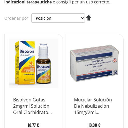
indicazioni terapeutiche
e consigli per un uso corretto.
Fijar
Ordenar por
Dirección
Descendente
Bisolvon Gotas
Muciclar Solución
2mg/ml Solución
De Nebulización
Oral Clorhidrato
15mg/2ml
De Bromhexina
Clorhidrato De
40ml
Ambroxol 30
10,77 €
13,90 €