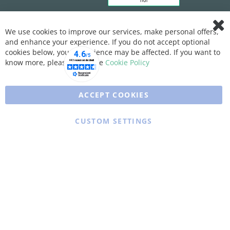
We use cookies to improve our services, make personal offers,
Clo
and enhance your experience. If you do not accept optional
Coo
Bar
cookies below, your experience may be affected. If you want to
know more, please, read the
Cookie Policy
ACCEPT COOKIES
CUSTOM SETTINGS
Copyright © 2025 XFARMA. All rights reserved.