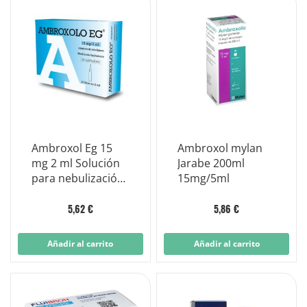
Ambroxol Eg 15
Ambroxol mylan
mg 2 ml Solución
Jarabe 200ml
para nebulización
15mg/5ml
10 viales
5,62 €
5,86 €
Añadir al carrito
Añadir al carrito