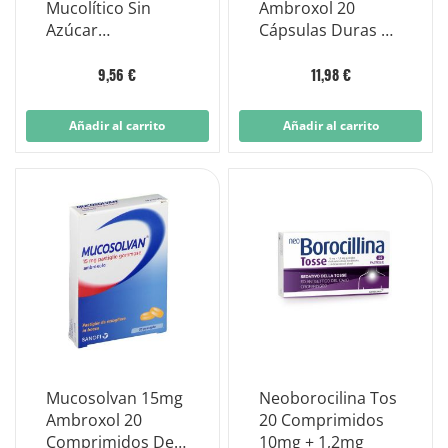
Mucolítico Sin
Ambroxol 20
Azúcar
Cápsulas Duras de
750mg/15ml
Liberación
Jarabe Para
Prolongada
9,56 €
11,98 €
Adultos 200ml
Añadir al carrito
Añadir al carrito
Mucosolvan 15mg
Neoborocilina Tos
Ambroxol 20
20 Comprimidos
Comprimidos De
10mg + 1,2mg