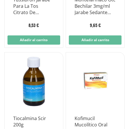
Para La Tos
Bechilar 3mg/ml
Citrato De
Jarabe Sedante
Oxolamina Al 1%
Para La Tos Frasco
190ml
100ml
8,53 €
9,65 €
Añadir al carrito
Añadir al carrito
Tiocalmina Scir
Kofimucil
200g
Mucolítico Oral