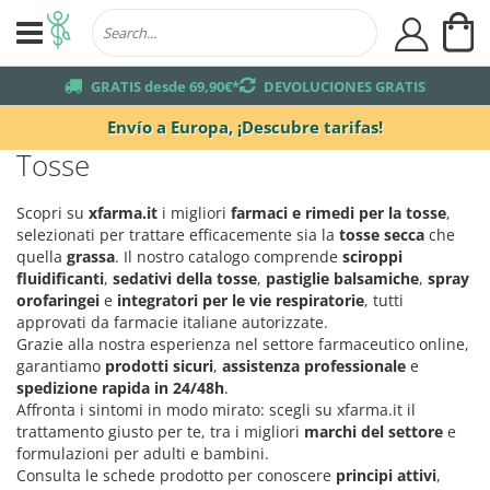
Mi
user
truck
GRATIS desde 69,90€*
returns
DEVOLUCIONES GRATIS
Envío a Europa,
¡Descubre tarifas!
Tosse
Scopri su
xfarma.it
i migliori
farmaci e rimedi per la tosse
,
selezionati per trattare efficacemente sia la
tosse secca
che
quella
grassa
. Il nostro catalogo comprende
sciroppi
fluidificanti
,
sedativi della tosse
,
pastiglie balsamiche
,
spray
orofaringei
e
integratori per le vie respiratorie
, tutti
approvati da farmacie italiane autorizzate.
Grazie alla nostra esperienza nel settore farmaceutico online,
garantiamo
prodotti sicuri
,
assistenza professionale
e
spedizione rapida in 24/48h
.
Affronta i sintomi in modo mirato: scegli su xfarma.it il
trattamento giusto per te, tra i migliori
marchi del settore
e
formulazioni per adulti e bambini.
Consulta le schede prodotto per conoscere
principi attivi
,