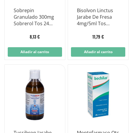
Sobrepin
Bisolvon Linctus
Granulado 300mg
Jarabe De Fresa
Sobrerol Tos 24
4mg/5ml Tos
Sobres
Grasa Infantil
200ml
8,13 €
11,79 €
Añadir al carrito
Añadir al carrito
Tussibron Jarabe
Montefarmaco Otc