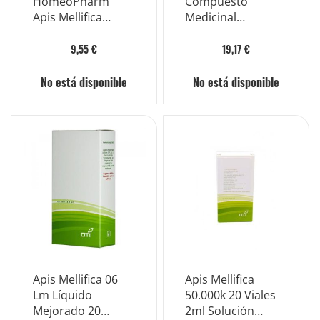
HomeoPharm
Compuesto
Apis Mellifica
Medicinal
Ungüento 40 g
Homeopático 60
Cápsulas
9,55 €
19,17 €
No está disponible
No está disponible
Apis Mellifica 06
Apis Mellifica
Lm Líquido
50.000k 20 Viales
Mejorado 20
2ml Solución