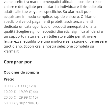
viene scelto tra marchi omeopatici affidabili, con descrizioni
chiare e dettagliate per aiutarti a individuare il rimedio più
adatto alle tue esigenze specifiche. Su xfarma.it puoi
acquistare in modo semplice, rapido e sicuro. Offriamo:
spedizioni veloci pagamenti protetti assistenza clienti
dedicata un catalogo ricco di prodotti omeopatici di alta
qualità Scegliere gli omeopatici diuretici significa affidarsi a
un supporto naturale, ben tollerato e utile per ritrovare
leggerezza, equilibrio e una migliore sensazione di benessere
quotidiano. Scopri ora la nostra selezione completa su
xfarma.it.
Comprar por
Opciones de compra
Precio
artículos
0,00 €
-
9,99 €
120
artículos
10,00 €
-
19,99 €
44
artículos
20,00 €
-
29,99 €
15
artículo
50,00 €
y superior
1