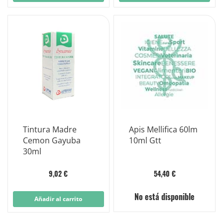
Tintura Madre
Apis Mellifica 60lm
Cemon Gayuba
10ml Gtt
30ml
9,02 €
54,40 €
No está disponible
Añadir al carrito