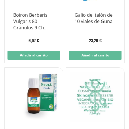
Boiron Berberis
Galio del talón de
Vulgaris 80
10 viales de Guna
Gránulos 9 Ch
Envase Multidosis
6,07 €
23,26 €
Añadir al carrito
Añadir al carrito