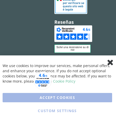
Reseñas
We use cookies to improve our services, make personal offers,
Clo
and enhance your experience. If you do not accept optional
Coo
Bar
cookies below, your experience may be affected. If you want to
know more, please, read the
Cookie Policy
ACCEPT COOKIES
CUSTOM SETTINGS