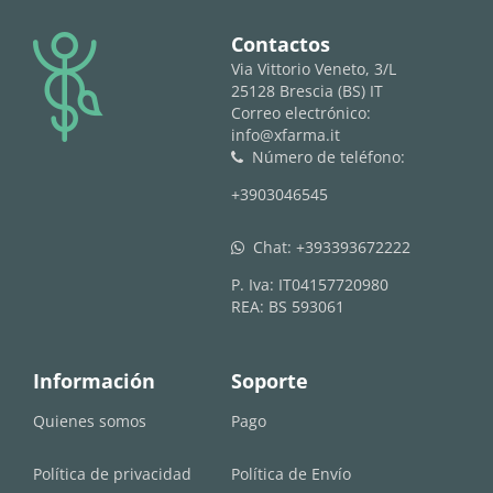
logo
Contactos
Via Vittorio Veneto, 3/L
25128 Brescia (BS) IT
Correo electrónico:
info@xfarma.it
Número de teléfono:
phone
+3903046545
Chat:
+393393672222
whatsapp
P. Iva: IT04157720980
REA: BS 593061
Información
Soporte
Quienes somos
Pago
Política de privacidad
Política de Envío