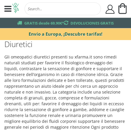
Mi
user
truck
GRATIS desde 69,90€*
returns
DEVOLUCIONES GRATIS
Envío a Europa,
¡Descubre tarifas!
Diuretici
Gli omeopatici diuretici presenti su xfarma.it sono rimedi
naturali studiati per favorire il fisiologico drenaggio dei
liquidi, contrastare la sensazione di gonfiore e supportare il
benessere dell’organismo in caso di ritenzione idrica. Grazie
alle loro formulazioni delicate e ben tollerate, questi prodotti
rappresentano un aiuto ideale per chi cerca un approccio
naturale e non invasivo. La categoria include una selezione
completa di granuli, gocce, compresse e formulazioni
drenanti, utili per: favorire il drenaggio dei liquidi in eccesso
ridurre la sensazione di gonfiore a gambe, addome e caviglie
sostenere la funzione renale e urinaria promuovere un
migliore equilibrio dei fluidi corporei supportare il benessere
generale nei periodi di maggiore ritenzione Ogni prodotto