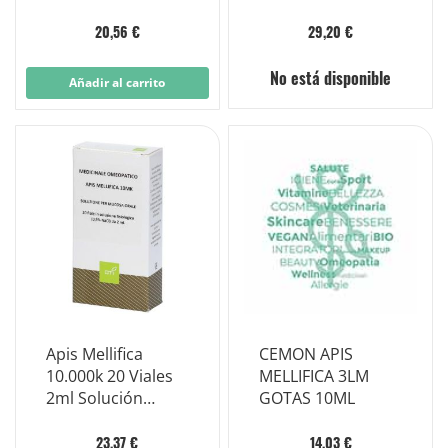
Viales Soluciones
Physiol
2ml
20,56 €
29,20 €
No está disponible
Añadir al carrito
Apis Mellifica
CEMON APIS
10.000k 20 Viales
MELLIFICA 3LM
2ml Solución
GOTAS 10ML
Physiol
23,37 €
14,03 €