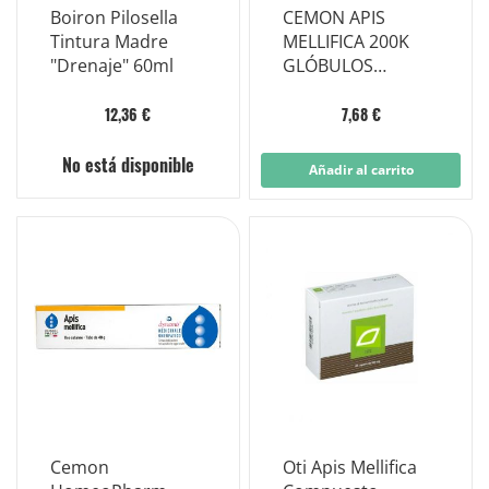
Boiron Pilosella
CEMON APIS
Tintura Madre
MELLIFICA 200K
"Drenaje" 60ml
GLÓBULOS
MONODOSIS
12,36 €
7,68 €
No está disponible
Añadir al carrito
Cemon
Oti Apis Mellifica