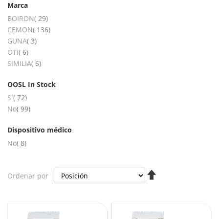
Marca
artículos
BOIRON
29
artículos
CEMON
136
artículos
GUNA
3
artículos
OTI
6
artículos
SIMILIA
6
OOSL In Stock
artículos
Sí
72
artículos
No
99
Dispositivo médico
artículos
No
8
Fijar
Ordenar por
Dirección
Descendente