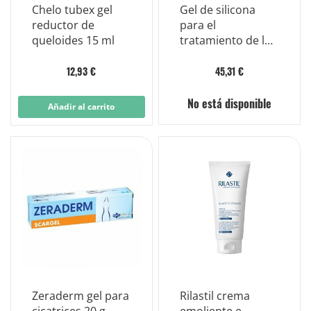
Chelo tubex gel
Gel de silicona
reductor de
para el
queloides 15 ml
tratamiento de las
estrías distensas
st.
12,93 €
45,31 €
No está disponible
Añadir al carrito
Zeraderm gel para
Rilastil crema