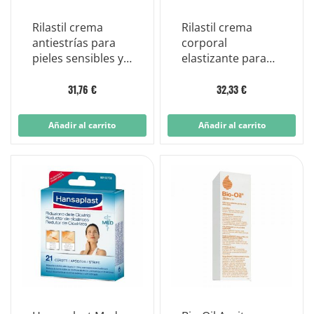
Rilastil crema
Rilastil crema
antiestrías para
corporal
pieles sensibles y
elastizante para
reactivas 200 ml
pieles secas y
inelásticas 200 ml
31,76 €
32,33 €
Añadir al carrito
Añadir al carrito