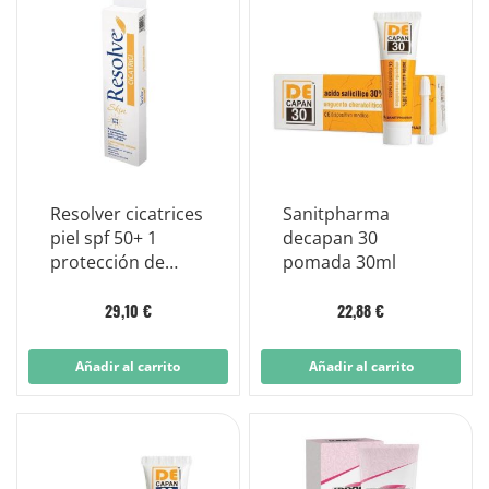
Resolver cicatrices
Sanitpharma
piel spf 50+ 1
decapan 30
protección de
pomada 30ml
25x4 cm
29,10 €
22,88 €
Añadir al carrito
Añadir al carrito