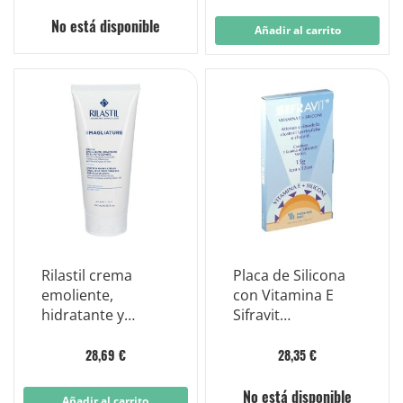
No está disponible
Añadir al carrito
Rilastil crema
Placa de Silicona
emoliente,
con Vitamina E
hidratante y
Sifravit
elastificante
Dimensiones
estrías
3x12cm.
28,69 €
28,35 €
No está disponible
Añadir al carrito