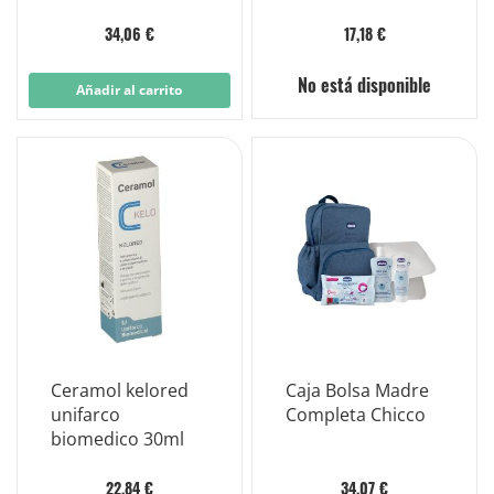
estrías 300 ml
34,06 €
17,18 €
No está disponible
Añadir al carrito
Ceramol kelored
Caja Bolsa Madre
unifarco
Completa Chicco
biomedico 30ml
22,84 €
34,07 €