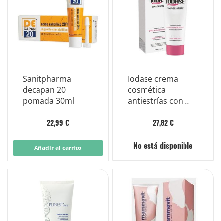
Sanitpharma
Iodase crema
decapan 20
cosmética
pomada 30ml
antiestrías con
efecto elastizante
220 ml
22,99 €
27,82 €
No está disponible
Añadir al carrito