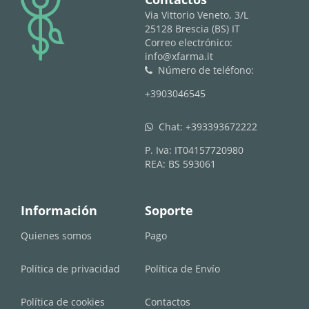
logo
Via Vittorio Veneto, 3/L
25128 Brescia (BS) IT
Correo electrónico:
info@xfarma.it
Número de teléfono:
phone
+3903046545
Chat:
+393393672222
whatsapp
P. Iva: IT04157720980
REA: BS 593061
Información
Soporte
Quienes somos
Pago
Política de privacidad
Política de Envío
Política de cookies
Contactos