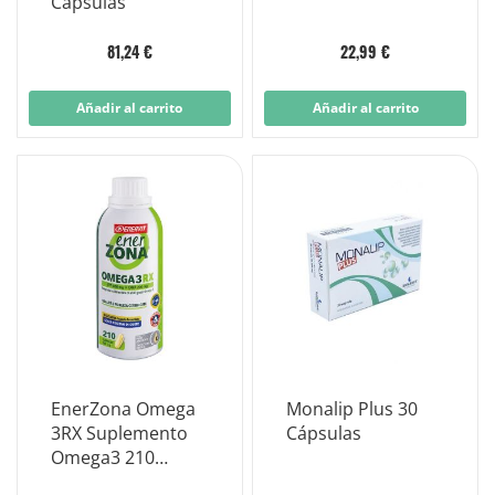
Cápsulas
81,24 €
22,99 €
Añadir al carrito
Añadir al carrito
EnerZona Omega
Monalip Plus 30
3RX Suplemento
Cápsulas
Omega3 210
Cápsulas