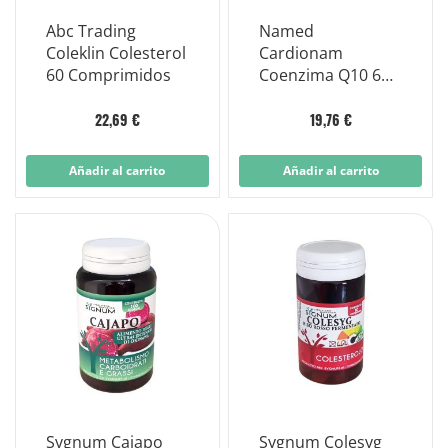
Abc Trading
Named
Coleklin Colesterol
Cardionam
60 Comprimidos
Coenzima Q10 60
Capsule
22,69 €
19,76 €
Añadir al carrito
Añadir al carrito
Sygnum Cajapo
Sygnum Colesyg