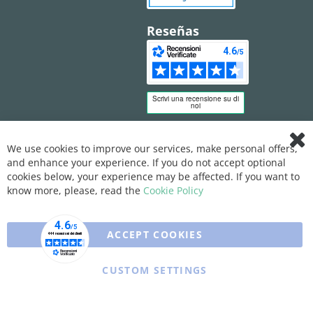
Reseñas
We use cookies to improve our services, make personal offers,
Clo
and enhance your experience. If you do not accept optional
Coo
Bar
cookies below, your experience may be affected. If you want to
know more, please, read the
Cookie Policy
ACCEPT COOKIES
CUSTOM SETTINGS
Copyright © 2025 XFARMA. All rights reserved.