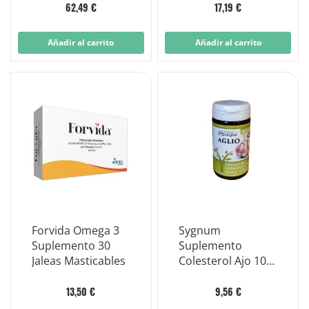
62,49 €
17,19 €
Añadir al carrito
Añadir al carrito
Forvida Omega 3
Sygnum
Suplemento 30
Suplemento
Jaleas Masticables
Colesterol Ajo 100
perlas
13,50 €
9,56 €