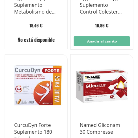
Suplemento
Suplemento
Metabolismo de
Control Colesterol
Grasas y
60 comprimidos
Carbohidratos 100
18,46 €
16,86 €
cápsulas
No está disponible
Añadir al carrito
CurcuDyn Forte
Named Gliconam
Suplemento 180
30 Compresse