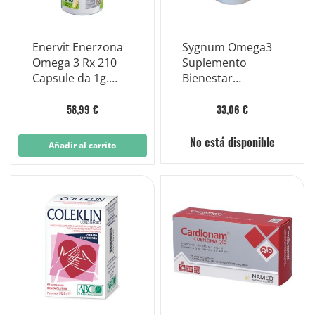
Enervit Enerzona
Sygnum Omega3
Omega 3 Rx 210
Suplemento
Capsule da 1g.
Bienestar
Senza Ritorno di
Memoria Cerebral
Gusto
120 perlas
58,99 €
33,06 €
No está disponible
Añadir al carrito