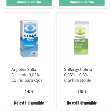
Añadir al carrito
Añadir al carrito
Angelini Stilla
Stillergy Colirio
Delicado 0,02%
0,05% + 0,3%
Colirio para Ojos
Clorhidrato de
Irritados y
tetrizolina Frasco
Cansados ​​10ml
8ml
4,47 €
6,87 €
No está disponible
No está disponible