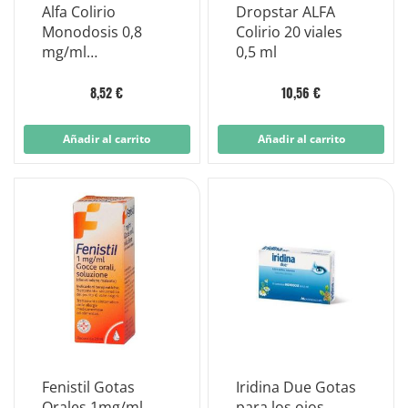
Alfa Colirio
Dropstar ALFA
Monodosis 0,8
Colirio 20 viales
mg/ml
0,5 ml
Descongestionant
e Nafazolina 10
8,52 €
10,56 €
Viales
Añadir al carrito
Añadir al carrito
Fenistil Gotas
Iridina Due Gotas
Orales 1mg/ml
para los ojos