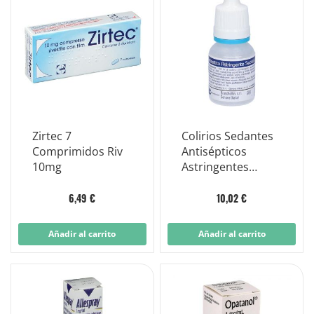
Zirtec 7
Colirios Sedantes
Comprimidos Riv
Antisépticos
10mg
Astringentes
Clorhidrato de
Zinc/Nafazolina
6,49 €
10,02 €
10ml
Añadir al carrito
Añadir al carrito