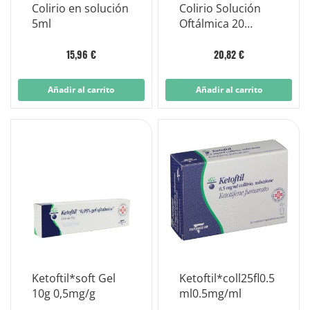
Colirio en solución
Colirio Solución
5ml
Oftálmica 20
Envases
Monodosis 0,25 ml
15,96 €
20,82 €
Añadir al carrito
Añadir al carrito
Ketoftil*soft Gel
Ketoftil*coll25fl0.5
10g 0,5mg/g
ml0.5mg/ml