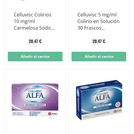
Celluvisc Colirios
Celluvisc 5 mg/ml
10 mg/ml
Colirio en Solución
Carmelosa Sódica
30 Frascos
30 Viales 0,4 ml
Monodosis de 0,4
ml
20,47 €
20,47 €
Añadir al carrito
Añadir al carrito