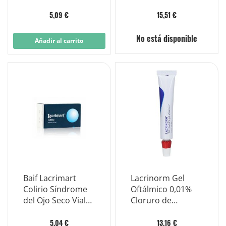
Antimicrobianas
3,5g
Frasco 10ml
5,09 €
15,51 €
No está disponible
Añadir al carrito
Baif Lacrimart
Lacrinorm Gel
Colirio Síndrome
Oftálmico 0,01%
del Ojo Seco Vial
Cloruro de
10ml
Benzalconio 10g
5,04 €
13,16 €