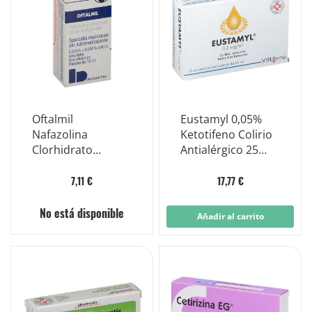
Oftalmil
Eustamyl 0,05%
Nafazolina
Ketotifeno Colirio
Clorhidrato
Antialérgico 25
Colirios Frasco
Viales 0,5 ml
10ml
7,11 €
17,77 €
No está disponible
Añadir al carrito