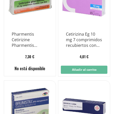
Pharmentis
Cetirizina Eg 10
Cetirizine
mg 7 comprimidos
Pharmentis
recubiertos con
Antihistamínico 7
película
Comprimidos
7,30 €
4,01 €
No está disponible
Añadir al carrito