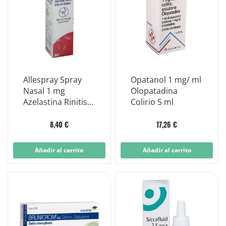
Allespray Spray
Opatanol 1 mg/ ml
Nasal 1 mg
Olopatadina
Azelastina Rinitis
Colirio 5 ml
10 ml
8,40 €
17,26 €
Añadir al carrito
Añadir al carrito