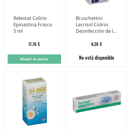
Relestat Colirio
Bruschettini
Epinastina Frasco
Lacrisol Colirio
5 ml
Desinfección de la
Mucosa Ocular
Frasco 10ml
17,76 €
8,26 €
No está disponible
Añadir al carrito