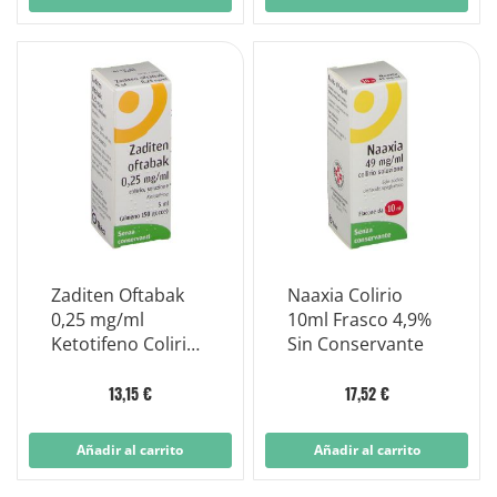
Zaditen Oftabak
Naaxia Colirio
0,25 mg/ml
10ml Frasco 4,9%
Ketotifeno Colirio
Sin Conservante
Frasco 5 ml
13,15 €
17,52 €
Añadir al carrito
Añadir al carrito