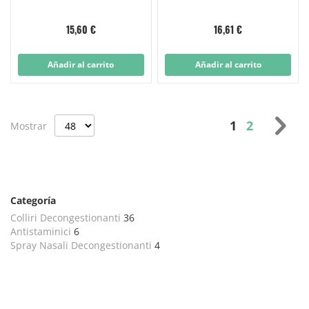
15,60 €
16,61 €
Añadir al carrito
Añadir al carrito
Página
Actualmente
Página
Pág
Sig
1
2
Mostrar
Categoría
Colliri Decongestionanti
36
Antistaminici
6
Spray Nasali Decongestionanti
4