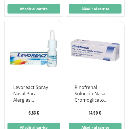
Añadir al carrito
Añadir al carrito
Levoreact Spray
Rinofrenal
Nasal Para
Solución Nasal
Alergias
Cromoglicato
Estacionales 10ml
Sódico Frasco
15ml
6,83 €
14,90 €
Añadir al carrito
Añadir al carrito