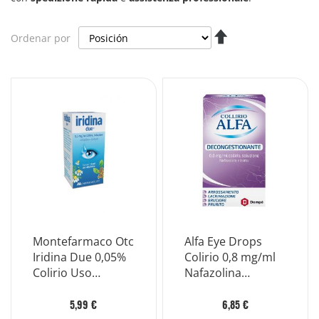
Fijar
Ordenar por
Dirección
Descendente
Montefarmaco Otc
Alfa Eye Drops
Iridina Due 0,05%
Colirio 0,8 mg/ml
Colirio Uso
Nafazolina
Oftálmico Frasco
Descongestionant
10ml
e Frasco 10 ml
5,99 €
6,85 €