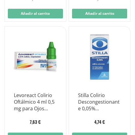
Añadir al carrito
Añadir al carrito
Levoreact Colirio
Stilla Colirio
Oftálmico 4 ml 0,5
Descongestionant
mg para Ojos
e 0,05%
Alérgicos
Clorhidrato de
Tetrizolina 8ml
7,63 €
4,74 €