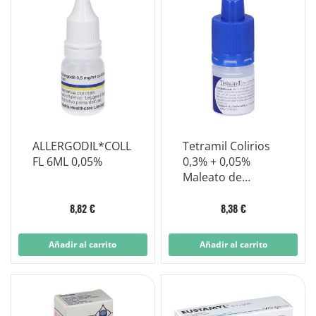
ALLERGODIL*COLL
Tetramil Colirios
FL 6ML 0,05%
0,3% + 0,05%
Maleato de
Feniramina 10ml
8,82 €
8,38 €
Añadir al carrito
Añadir al carrito