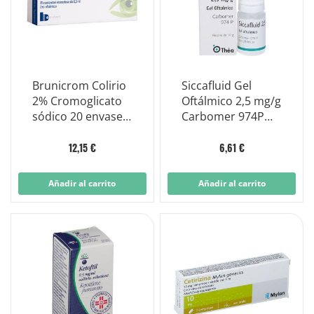
Brunicrom Colirio
Siccafluid Gel
2% Cromoglicato
Oftálmico 2,5 mg/g
sódico 20 envases
Carbomer 974P
unidosis 0,3 ml
10g
12,15 €
6,61 €
Añadir al carrito
Añadir al carrito