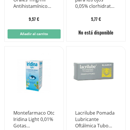
Antihistamínico
0,05% clorhidrato
Antipicor 20ml
de nafazolina 10
viales 0,5 ml
9,57 €
5,77 €
No está disponible
Añadir al carrito
Montefarmaco Otc
Lacrilube Pomada
Iridina Light 0,01%
Lubricante
Gotas
Oftálmica Tubo