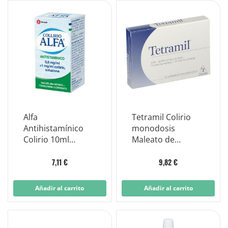
Alfa
Tetramil Colirio
Antihistamínico
monodosis
Colirio 10ml
Maleato de
8mg/ml + 1mg/ml
feniramina 10
viales 0,5 ml
7,11 €
9,82 €
Añadir al carrito
Añadir al carrito