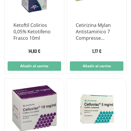
Ketoftil Colirios
Cetirizina Mylan
0,05% Ketotifeno
Antistaminico 7
Frasco 10ml
Compresse
Rivestite 10mg
14,83 €
1,77 €
Añadir al carrito
Añadir al carrito