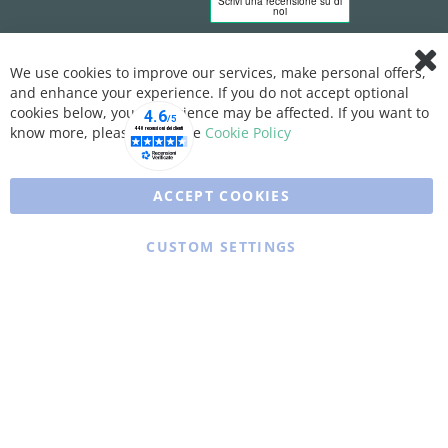
We use cookies to improve our services, make personal offers,
Clo
and enhance your experience. If you do not accept optional
Coo
Bar
cookies below, your experience may be affected. If you want to
know more, please, read the
Cookie Policy
ACCEPT COOKIES
CUSTOM SETTINGS
Copyright © 2025 XFARMA. All rights reserved.