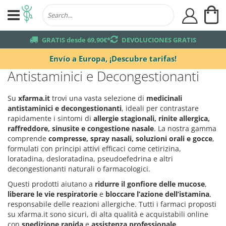
Mi
user
truck
GRATIS desde 69,90€*
returns
DEVOLUCIONES GRATIS
Envío a Europa,
¡Descubre tarifas!
Antistaminici e Decongestionanti
Su
xfarma.it
trovi una vasta selezione di
medicinali
antistaminici e decongestionanti
, ideali per contrastare
rapidamente i sintomi di
allergie stagionali, rinite allergica,
raffreddore, sinusite e congestione nasale
. La nostra gamma
comprende
compresse, spray nasali, soluzioni orali e gocce
,
formulati con principi attivi efficaci come cetirizina,
loratadina, desloratadina, pseudoefedrina e altri
decongestionanti naturali o farmacologici.
Questi prodotti aiutano a
ridurre il gonfiore delle mucose
,
liberare le vie respiratorie
e
bloccare l’azione dell’istamina
,
responsabile delle reazioni allergiche. Tutti i farmaci proposti
su xfarma.it sono sicuri, di alta qualità e acquistabili online
con
spedizione rapida
e
assistenza professionale
.