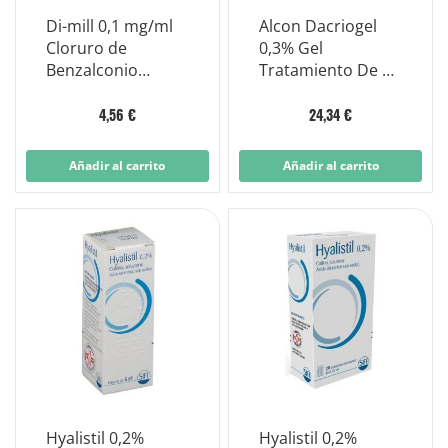
Di-mill 0,1 mg/ml
Alcon Dacriogel
Cloruro de
0,3% Gel
Benzalconio
Tratamiento De La
Colirio
Insuficiencia De
Desinfectante 10
Hidratación
4,56 €
24,34 €
ml
Ocular Tubo 10g
Añadir al carrito
Añadir al carrito
Hyalistil 0,2%
Hyalistil 0,2%