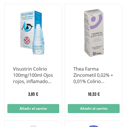
Visustrin Colirio
Thea Farma
100mg/100ml Ojos
Zincometil 0,02% +
rojos, inflamados
0,01% Colirio
y con picor Frasco
Solución 15ml
10ml
3,85 €
10,53 €
Añadir al carrito
Añadir al carrito