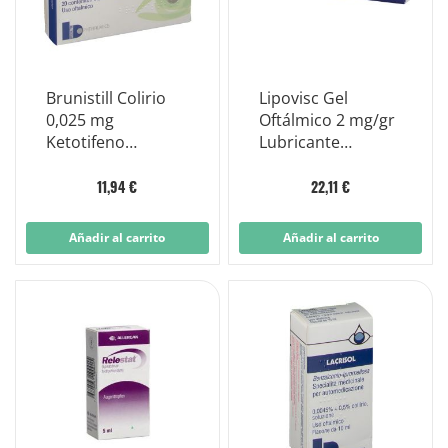
Brunistill Colirio
Lipovisc Gel
0,025 mg
Oftálmico 2 mg/gr
Ketotifeno
Lubricante
Conjuntivitis 20
Carbomer 10g
Viales 0,5 ml
11,94 €
22,11 €
Añadir al carrito
Añadir al carrito