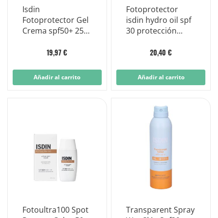
Isdin
Fotoprotector
Fotoprotector Gel
isdin hydro oil spf
Crema spf50+ 250
30 protección
ml
solar bifásica 200
ml
19,97 €
20,40 €
Añadir al carrito
Añadir al carrito
Fotoultra100 Spot
Transparent Spray