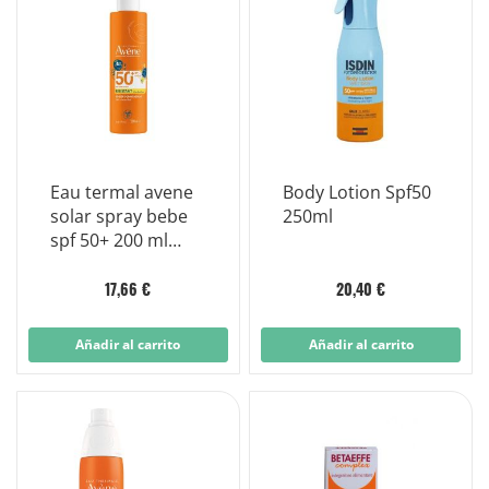
Eau termal avene
Body Lotion Spf50
solar spray bebe
250ml
spf 50+ 200 ml
nueva formula
17,66 €
20,40 €
Añadir al carrito
Añadir al carrito