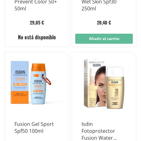
Prevent Color 50+
Wet Skin Spf30
50ml
250ml
29,05 €
20,40 €
No está disponible
Añadir al carrito
Fusion Gel Sport
Isdin
Spf50 100ml
Fotoprotector
Fusion Water