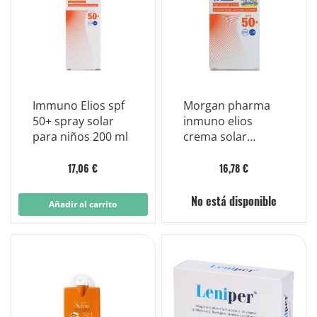
Immuno Elios spf
Morgan pharma
50+ spray solar
inmuno elios
para niños 200 ml
crema solar
infantil spf50+
50ml
17,06 €
16,78 €
No está disponible
Añadir al carrito