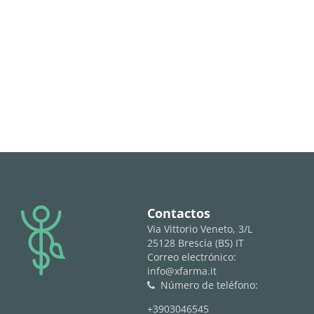
logo
Contactos
Via Vittorio Veneto, 3/L
25128 Brescia (BS) IT
Correo electrónico:
info@xfarma.it
Número de teléfono:
phone
+3903046545