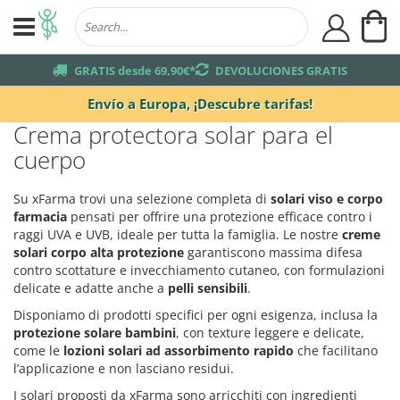
Mi
user
truck
GRATIS desde 69,90€*
returns
DEVOLUCIONES GRATIS
Envío a Europa,
¡Descubre tarifas!
Crema protectora solar para el
cuerpo
Su xFarma trovi una selezione completa di
solari viso e corpo
farmacia
pensati per offrire una protezione efficace contro i
raggi UVA e UVB, ideale per tutta la famiglia. Le nostre
creme
solari corpo alta protezione
garantiscono massima difesa
contro scottature e invecchiamento cutaneo, con formulazioni
delicate e adatte anche a
pelli sensibili
.
Disponiamo di prodotti specifici per ogni esigenza, inclusa la
protezione solare bambini
, con texture leggere e delicate,
come le
lozioni solari ad assorbimento rapido
che facilitano
l’applicazione e non lasciano residui.
I solari proposti da xFarma sono arricchiti con ingredienti