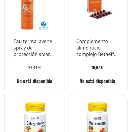
Eau termal avene
Complemento
spray de
alimenticio
protección solar
complejo Betaeffe
para niños spf30
30 cápsulas
200ml
24,47 €
18,97 €
No está disponible
No está disponible