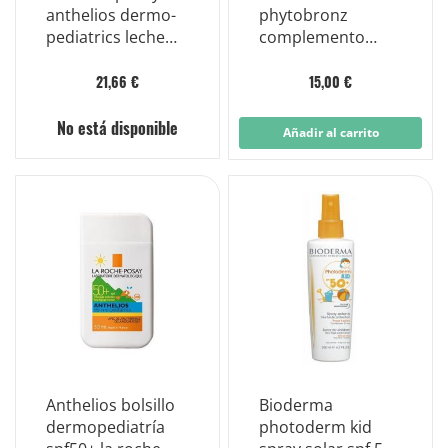
anthelios dermo-
phytobronz
pediatrics leche
complemento
solar spf 50+
alimenticio solar
cuerpo 250 ml
30 perlas
21,66 €
15,00 €
No está disponible
Añadir al carrito
Anthelios bolsillo
Bioderma
dermopediatría
photoderm kid