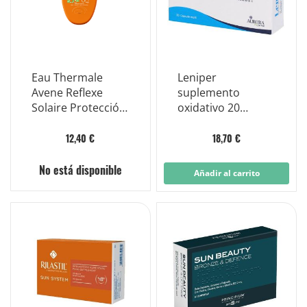
Eau Thermale
Leniper
Avene Reflexe
suplemento
Solaire Protección
oxidativo 20
Solar Bebés y
cápsulas blandas
Niños Spf50+ 30ml
12,40 €
18,70 €
No está disponible
Añadir al carrito