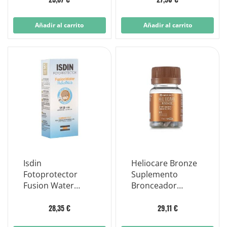
Añadir al carrito
Añadir al carrito
Isdin
Heliocare Bronze
Fotoprotector
Suplemento
Fusion Water
Bronceador
Pediatrics
Antioxidante 30
Fotoprotector
Cápsulas
28,35 €
29,11 €
Facial Niños 50ml