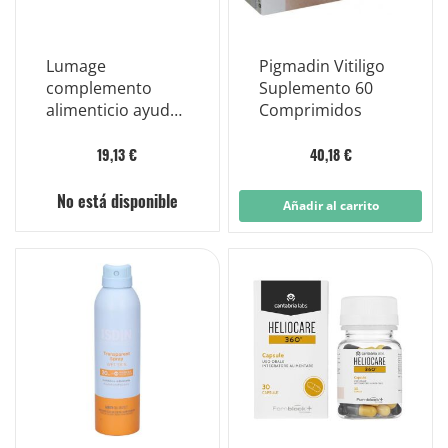
Lumage
Pigmadin Vitiligo
complemento
Suplemento 60
alimenticio ayuda
Comprimidos
a combatir los
radicales libres 20
19,13 €
40,18 €
comprimidos
No está disponible
Añadir al carrito