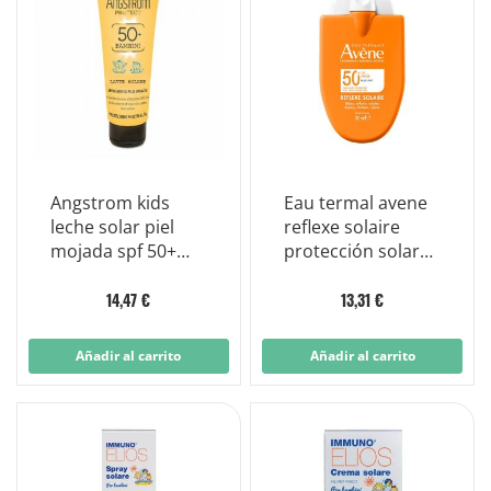
Angstrom kids
Eau termal avene
leche solar piel
reflexe solaire
mojada spf 50+
protección solar
protección infantil
muy alta spf50+
250 ml
30ml
14,47 €
13,31 €
Añadir al carrito
Añadir al carrito