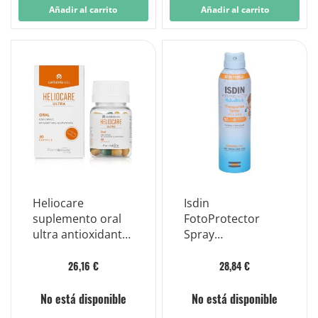
Spf50
Añadir al carrito
Añadir al carrito
Heliocare
Isdin
suplemento oral
FotoProtector
ultra antioxidante
Spray
30 cápsulas
Transparente Piel
Húmeda Pediatría
26,16 €
28,84 €
SPF 50+
No está disponible
No está disponible