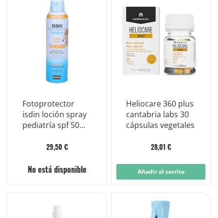
Fotoprotector
Heliocare 360 ​​plus
isdin loción spray
cantabria labs 30
pediatría spf 50
cápsulas vegetales
protección infantil
250 ml
29,50 €
28,01 €
No está disponible
Añadir al carrito