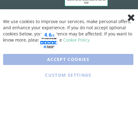
We use cookies to improve our services, make personal offers,
Clo
and enhance your experience. If you do not accept optional
Coo
Bar
cookies below, your experience may be affected. If you want to
know more, please, read the
Cookie Policy
ACCEPT COOKIES
CUSTOM SETTINGS
Copyright © 2025 XFARMA. All rights reserved.