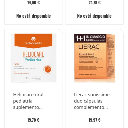
100 ml
comprimidos
14,00 €
24,78 €
No está disponible
No está disponible
Heliocare oral
Lierac sunissime
pediatría
duo cápsulas
suplemento
complemento
antioxidante para
alimenticio para la
niños 24 sobres
piel expuesta al
19,70 €
19,97 €
sol 60 cápsulas