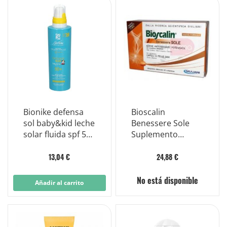
Bionike defensa
Bioscalin
sol baby&kid leche
Benessere Sole
solar fluida spf 50+
Suplemento
pieles sensibles
Cabello y Piel 60
200 ml
Comprimidos
13,04 €
24,88 €
No está disponible
Añadir al carrito