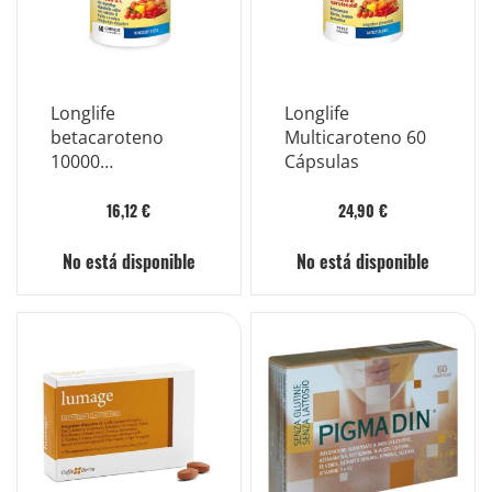
Longlife
Longlife
betacaroteno
Multicaroteno 60
10000
Cápsulas
complemento
alimenticio 60
16,12 €
24,90 €
comprimidos
No está disponible
No está disponible