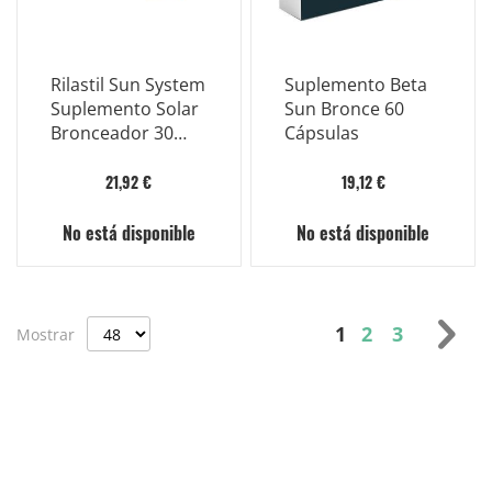
Rilastil Sun System
Suplemento Beta
Suplemento Solar
Sun Bronce 60
Bronceador 30
Cápsulas
Cápsulas
21,92 €
19,12 €
No está disponible
No está disponible
Página
Actualmente es
Página
Página
Pág
Sig
1
2
3
Mostrar