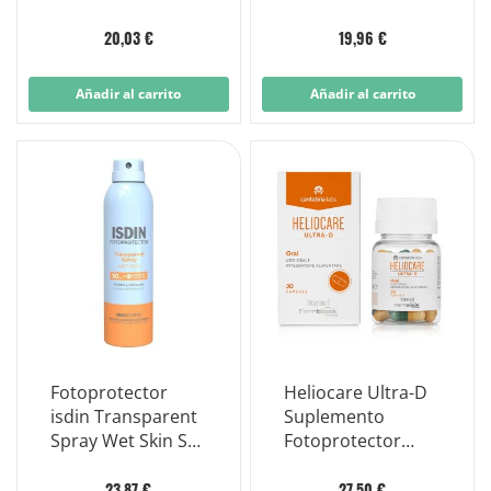
Urban Viso
Protezione 30 da
20,03 €
19,96 €
50ml
Añadir al carrito
Añadir al carrito
Fotoprotector
Heliocare Ultra-D
isdin Transparent
Suplemento
Spray Wet Skin Spf
Fotoprotector
50 da 250ml
Oral 30 Cápsulas
23,87 €
27,50 €