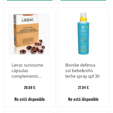
Lierac sunissime
Bionike defensa
cápsulas
sol bebe&niño
complemento
leche spray spf 30
alimenticio para la
piel expuesta al
20,68 €
27,94 €
sol 30 cápsulas
No está disponible
No está disponible