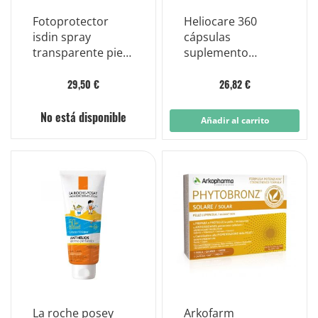
Fotoprotector
Heliocare 360 ​​
isdin spray
cápsulas
transparente piel
suplemento
humeda spf 30
antioxidante 30
proteccion
cápsulas
29,50 €
26,82 €
corporal 250 ml
No está disponible
Añadir al carrito
La roche posey
Arkofarm