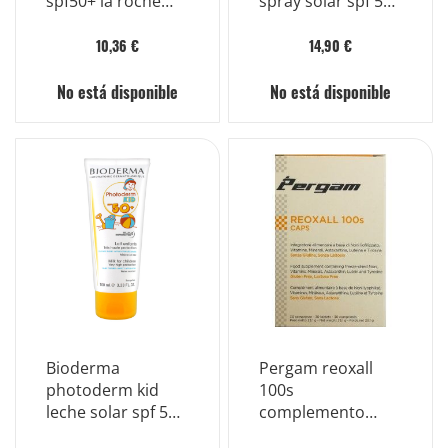
spf50+ la roche
spray solar spf 50+
posey 30ml
protección infantil
200 ml
10,36 €
14,90 €
No está disponible
No está disponible
Bioderma
Pergam reoxall
photoderm kid
100s
leche solar spf 50+
complemento
protección infantil
alimenticio 30