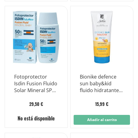
Fotoprotector
Bionike defence
Isdin Fusion Fluido
sun baby&kid
Solar Mineral SPF
fluido hidratante
50+ Protección
para después del
para niños 50+
sol
29,50 €
15,99 €
No está disponible
Añadir al carrito