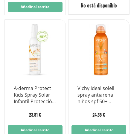
No está disponible
Añadir al carrito
A-derma Protect
Vichy ideal soleil
Kids Spray Solar
spray antiarena
Infantil Protección
niños spf 50+
Muy Alta Spf50+
protección
200ml
corporal 200 ml
23,81 €
24,35 €
Añadir al carrito
Añadir al carrito