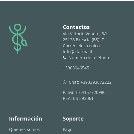
logo
Contactos
Via Vittorio Veneto, 3/L
25128 Brescia (BS) IT
Correo electrónico:
info@xfarma.it
Número de teléfono:
phone
+3903046545
Chat:
+393393672222
whatsapp
P. Iva: IT04157720980
REA: BS 593061
Información
Soporte
Quienes somos
Pago