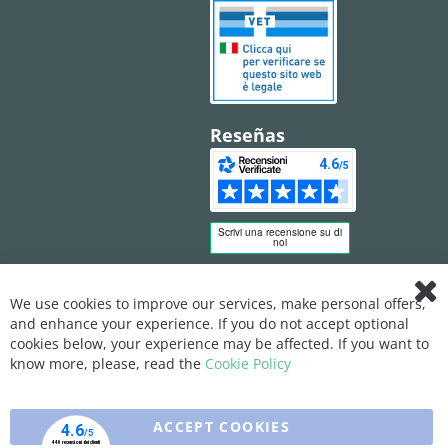
Reseñas
We use cookies to improve our services, make personal offers,
Clo
and enhance your experience. If you do not accept optional
Coo
Bar
cookies below, your experience may be affected. If you want to
know more, please, read the
Cookie Policy
ACCEPT COOKIES