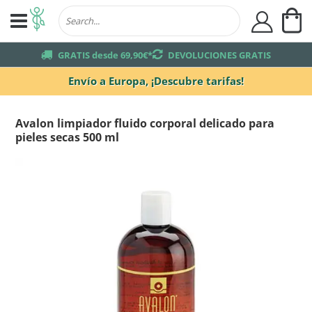
Mi
user
truck
GRATIS desde 69,90€*
returns
DEVOLUCIONES GRATIS
Envío a Europa,
¡Descubre tarifas!
Avalon limpiador fluido corporal delicado para
pieles secas 500 ml