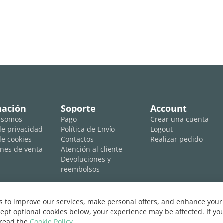
mación
Soporte
Account
 somos
Pago
Crear una cuenta
 de privacidad
Política de Envío
Logout
de cookies
Contactos
Realizar pedido
nes de venta
Atención al cliente
Devoluciones y
reembolsos
 to improve our services, make personal offers, and enhance your 
ept optional cookies below, your experience may be affected. If y
 read the
Cookie Policy