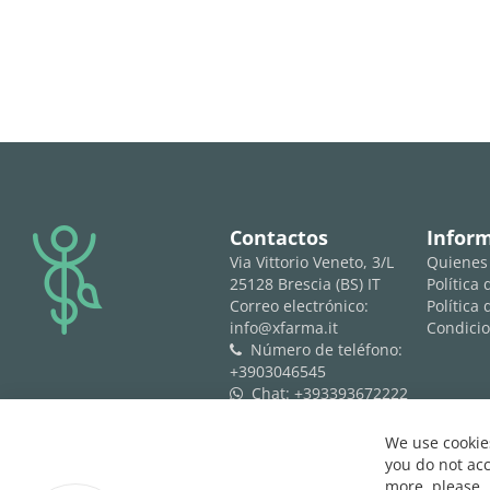
logo
Contactos
Infor
Via Vittorio Veneto, 3/L
Quienes
25128 Brescia (BS) IT
Política
Correo electrónico:
Política 
info@xfarma.it
Condicio
Número de teléfono:
phone
+3903046545
Chat:
+393393672222
whatsapp
P. Iva: IT04157720980
REA: BS 593061
We use cookies
you do not acc
more, please,