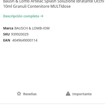
Baush & Lomb Artelac Splash Soluzione Idratante Occhi
10ml Granuli Contenitore MULTIdose
Descripción completa
arrow-right2
Marca
BAUSCH & LOMB-IOM
SKU
939920029
EAN
4049649000114
Reseñas
Importante