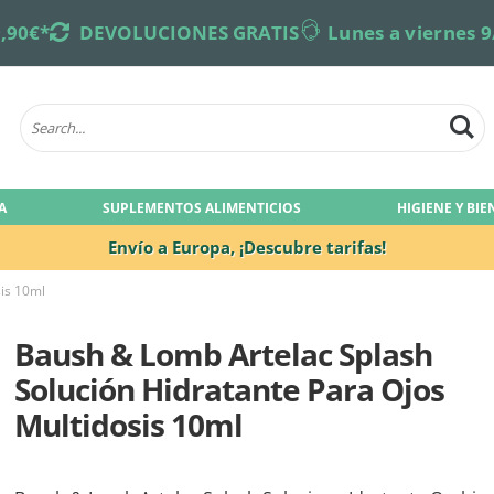
,90€*
returns
DEVOLUCIONES GRATIS
online-support
Lunes a viernes 9
A
SUPLEMENTOS ALIMENTICIOS
HIGIENE Y BI
Envío a Europa,
¡Descubre tarifas!
sis 10ml
Baush & Lomb Artelac Splash
Solución Hidratante Para Ojos
Multidosis 10ml