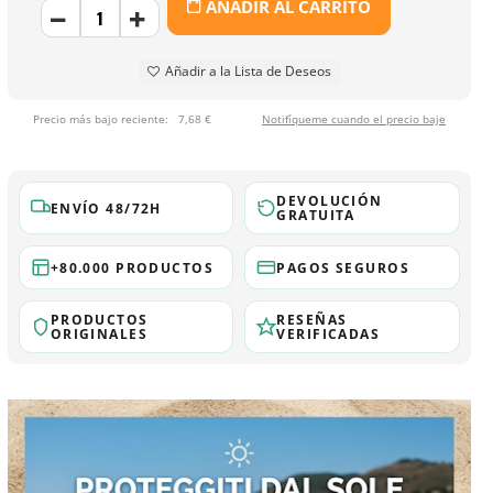
AÑADIR AL CARRITO
Añadir a la Lista de Deseos
Precio más bajo reciente:
7,68 €
Notifíqueme cuando el precio baje
DEVOLUCIÓN
ENVÍO 48/72H
GRATUITA
+80.000 PRODUCTOS
PAGOS SEGUROS
PRODUCTOS
RESEÑAS
ORIGINALES
VERIFICADAS