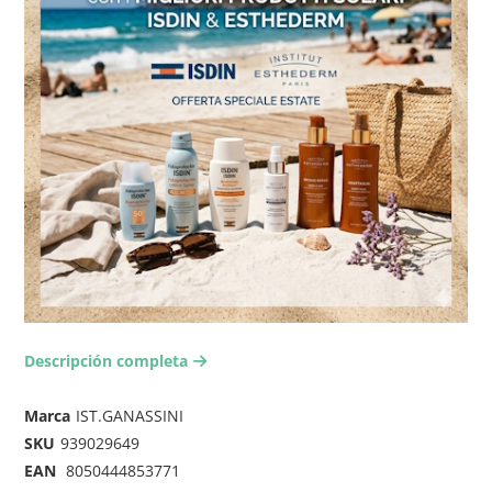
Descripción completa
arrow-right2
Marca
IST.GANASSINI
SKU
939029649
EAN
8050444853771