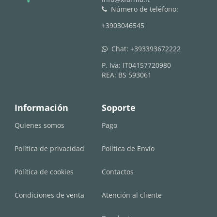
Número de teléfono:
phone
+3903046545
Chat:
+393393672222
whatsapp
P. Iva: IT04157720980
REA: BS 593061
Información
Soporte
Quienes somos
Pago
Política de privacidad
Política de Envío
Política de cookies
Contactos
Condiciones de venta
Atención al cliente