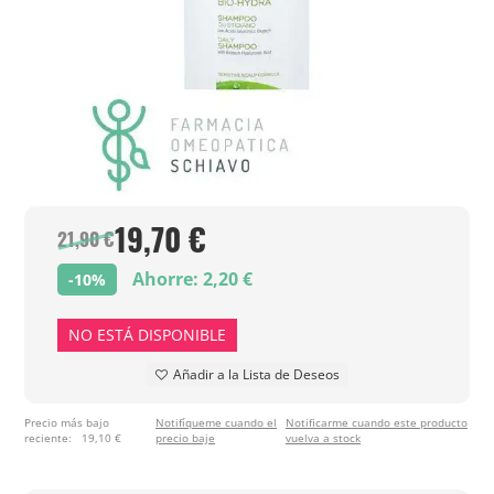
19,70 €
21,90 €
Ahorre: 2,20 €
-10%
NO ESTÁ DISPONIBLE
Añadir a la Lista de Deseos
Precio más bajo
Notifíqueme cuando el
Notificarme cuando este producto
reciente:
19,10 €
precio baje
vuelva a stock