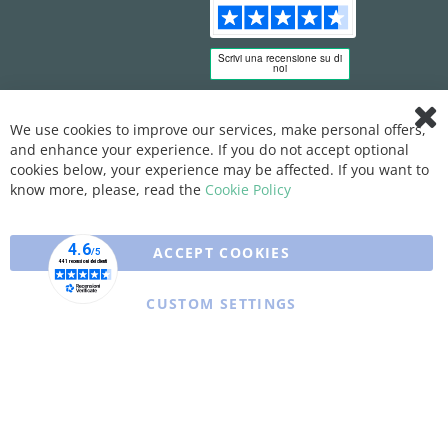
We use cookies to improve our services, make personal offers,
Clo
and enhance your experience. If you do not accept optional
Coo
Bar
cookies below, your experience may be affected. If you want to
know more, please, read the
Cookie Policy
ACCEPT COOKIES
CUSTOM SETTINGS
Copyright © 2025 XFARMA. All rights reserved.