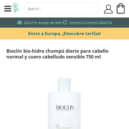
Mi
user
truck
GRATIS desde 69,90€*
returns
DEVOLUCIONES GRATIS
Envío a Europa,
¡Descubre tarifas!
Bioclin bio-hidra champú diario para cabello
normal y cuero cabelludo sensible 750 ml