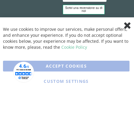
We use cookies to improve our services, make personal offers,
Clo
and enhance your experience. If you do not accept optional
Coo
Bar
cookies below, your experience may be affected. If you want to
know more, please, read the
Cookie Policy
ACCEPT COOKIES
CUSTOM SETTINGS
Copyright © 2025 XFARMA. All rights reserved.