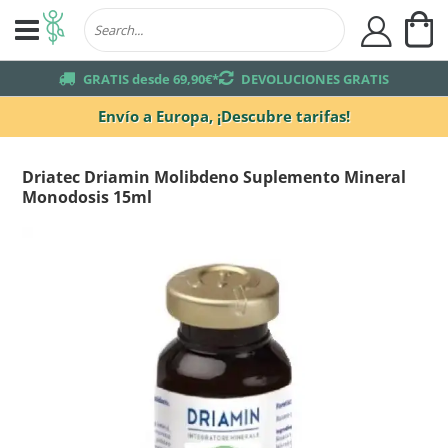
Mi
user
truck
GRATIS desde 69,90€*
returns
DEVOLUCIONES GRATIS
Envío a Europa,
¡Descubre tarifas!
Driatec Driamin Molibdeno Suplemento Mineral
Monodosis 15ml