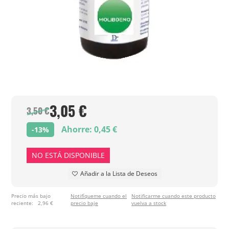
3,05 €
3,50 €
Ahorre: 0,45 €
-13%
NO ESTÁ DISPONIBLE
Añadir a la Lista de Deseos
Precio más bajo
Notifíqueme cuando el
Notificarme cuando este producto
reciente:
2,96 €
precio baje
vuelva a stock