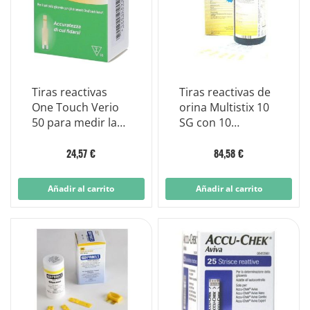
Tiras reactivas
Tiras reactivas de
One Touch Verio
orina Multistix 10
50 para medir la
SG con 10
glucosa en sangre
parámetros 100
piezas
24,57 €
84,58 €
Añadir al carrito
Añadir al carrito