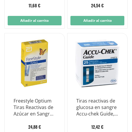
11,68 €
24,54 €
Añadir al carrito
Añadir al carrito
Freestyle Optium
Tiras reactivas de
Tiras Reactivas de
glucosa en sangre
Azúcar en Sangre
Accu-chek Guide,
50 Piezas
25 piezas,
embalaje al por
24,88 €
12,42 €