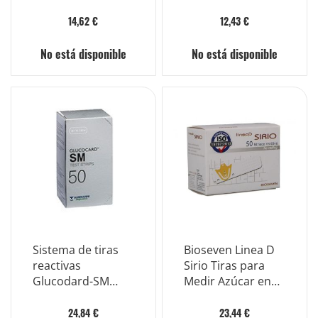
glucosa en sangre
piezas
25 piezas Inf Retail
14,62 €
12,43 €
No está disponible
No está disponible
Sistema de tiras
Bioseven Linea D
reactivas
Sirio Tiras para
Glucodard-SM
Medir Azúcar en
para medir el
Sangre 50 Tiras
azúcar en sangre,
24,84 €
23,44 €