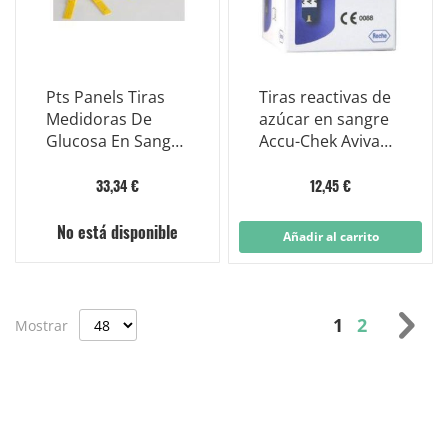
Pts Panels Tiras
Tiras reactivas de
Medidoras De
azúcar en sangre
Glucosa En Sangre
Accu-Chek Aviva
25 Piezas
25 piezas
33,34 €
12,45 €
No está disponible
Añadir al carrito
Página
Actualmente
Página
Pág
Sig
1
2
Mostrar