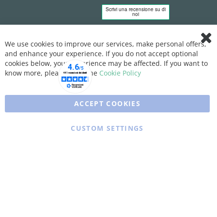
We use cookies to improve our services, make personal offers,
Clo
and enhance your experience. If you do not accept optional
Coo
Bar
cookies below, your experience may be affected. If you want to
know more, please, read the
Cookie Policy
ACCEPT COOKIES
CUSTOM SETTINGS
Copyright © 2025 XFARMA. All rights reserved.