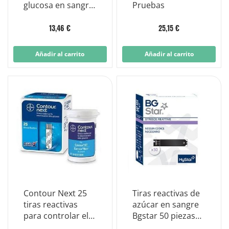
glucosa en sangre
Pruebas
para glucómetro
Gl44/gl50/gl50evo
13,46 €
25,15 €
25 piezas
Añadir al carrito
Añadir al carrito
Contour Next 25
Tiras reactivas de
tiras reactivas
azúcar en sangre
para controlar el
Bgstar 50 piezas
azúcar en sangre
compatibles