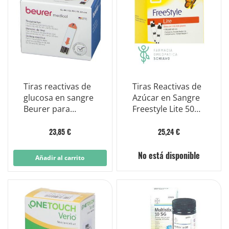
Tiras reactivas de
Tiras Reactivas de
glucosa en sangre
Azúcar en Sangre
Beurer para
Freestyle Lite 50
glucómetro
Piezas
GL44/GL50
23,85 €
25,24 €
No está disponible
Añadir al carrito