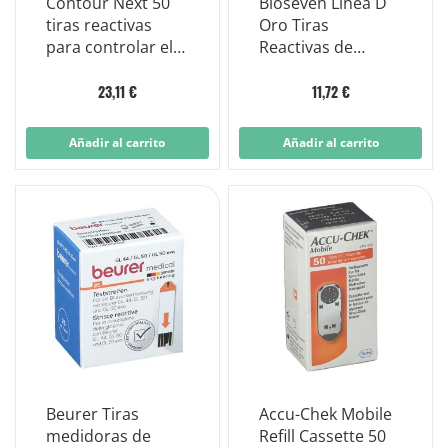
Contour Next 50
Bioseven Linea D
tiras reactivas
Oro Tiras
para controlar el
Reactivas de
azúcar en sangre
Azúcar en Sangre
25 Piezas
23,11 €
11,72 €
Añadir al carrito
Añadir al carrito
Beurer Tiras
Accu-Chek Mobile
medidoras de
Refill Cassette 50