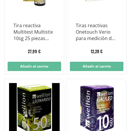
Tira reactiva
Tiras reactivas
Multitest Multistix
Onetouch Verio
10sg 25 piezas
para medición de
Artículo 2292c
azúcar en sangre
25 piezas
27,99 €
12,28 €
Añadir al carrito
Añadir al carrito