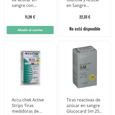
sangre con
en Sangre
electrodo de
Multicare 50 Tiras
glucosa Multicare,
11,20 €
22,33 €
25 piezas
No está disponible
Añadir al carrito
Accu-chek Active
Tiras reactivas de
Strips Tiras
azúcar en sangre
medidoras de
Glucocard Sm 25