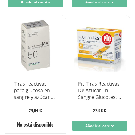
Añadir al carrito
Añadir al carrito
Tiras reactivas
Pic Tiras Reactivas
para glucosa en
De Azúcar En
sangre y azúcar en
Sangre Glucotest
sangre Glucocard
50 Unidades
Mx 50 piezas
24,64 €
22,08 €
No está disponible
Añadir al carrito