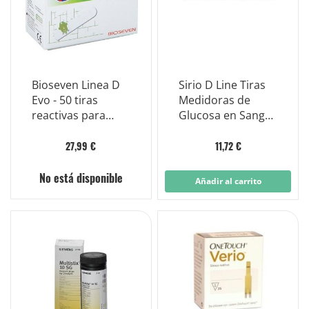
Bioseven Linea D
Sirio D Line Tiras
Evo - 50 tiras
Medidoras de
reactivas para
Glucosa en Sangre
medir el azúcar en
25 Piezas
sangre
27,99 €
11,72 €
No está disponible
Añadir al carrito