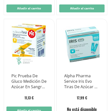
menor
Añadir al carrito
Añadir al carrito
Pic Prueba De
Alpha Pharma
Gluco Medición De
Service Iris Evo
Azúcar En Sangre
Tiras De Azúcar En
25 Tiras
Sangre 50 Piezas
11,13 €
17,99 €
No está disponible
Añadir al carrito