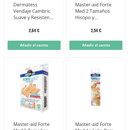
Dermatess
Master-aid Forte
Vendaje Cambric
Med 2 Tamaños
Suave y Resistente
Hisopo y
10x5m
Desinfectante
2,64 €
2,54 €
Añadir al carrito
Añadir al carrito
Master-aid Forte
Master-aid Forte