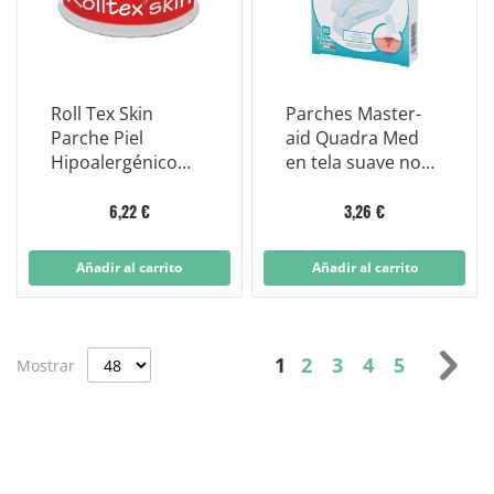
Roll Tex Skin
Parches Master-
Parche Piel
aid Quadra Med
Hipoalergénico
en tela suave no
Lona Rosa 5x5m
tejida - 20
tamaños dobles
6,22 €
3,26 €
Añadir al carrito
Añadir al carrito
Página
Actualmente estás le
Página
Página
Página
Página
Pág
Sig
1
2
3
4
5
Mostrar