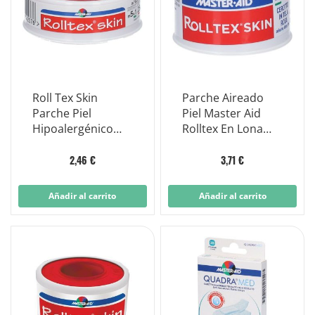
Roll Tex Skin
Parche Aireado
Parche Piel
Piel Master Aid
Hipoalergénico
Rolltex En Lona
Lona Rosa
Rosa 5 M. X 2,5
1,25x5m
Cm.
2,46 €
3,71 €
Añadir al carrito
Añadir al carrito