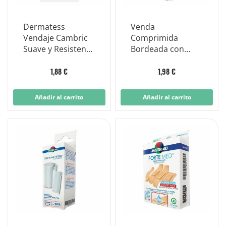
Dermatess
Venda
Vendaje Cambric
Comprimida
Suave y Resistente
Bordeada con
5x5m
Gasa Hidrofílica
Dermatess
1,88 €
1,98 €
Cambric 7x5
Añadir al carrito
Añadir al carrito