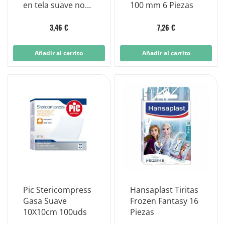
en tela suave no
100 mm 6 Piezas
tejida - 10 Super
3,46 €
7,26 €
Añadir al carrito
Añadir al carrito
Pic Stericompress
Hansaplast Tiritas
Gasa Suave
Frozen Fantasy 16
10X10cm 100uds
Piezas