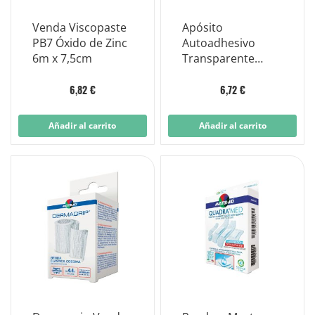
Venda Viscopaste
Apósito
PB7 Óxido de Zinc
Autoadhesivo
6m x 7,5cm
Transparente
Impermeable
Master-aid
6,82 €
6,72 €
Cutiflexmed 10x12
Cm 5 Piezas
Añadir al carrito
Añadir al carrito