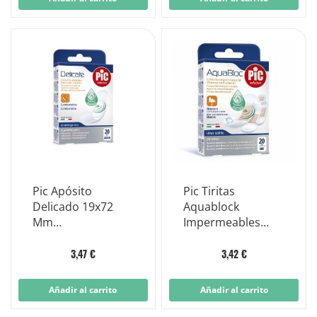
Pic Apósito
Pic Tiritas
Delicado 19x72
Aquablock
Mm
Impermeables
Antibacteriano 20
Surtidas 20 Piezas
Piezas
3,47 €
3,42 €
Añadir al carrito
Añadir al carrito