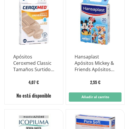
Apósitos
Hansaplast
Ceroxmed Classic
Apósitos Mickey &
Tamaños Surtidos
Friends Apósitos
45 Piezas
para Niños 20
Piezas
4,07 €
2,55 €
No está disponible
Añadir al carrito