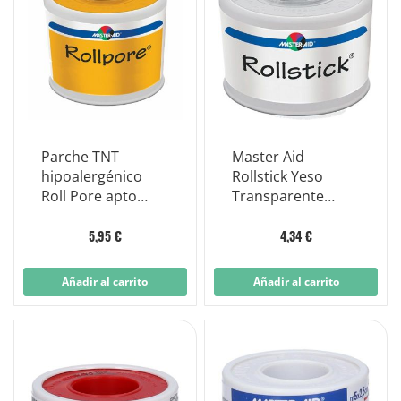
Parche TNT
Master Aid
hipoalergénico
Rollstick Yeso
Roll Pore apto
Transparente
para pieles
2,5x5cm
sensibles cm 5x5m
5,95 €
4,34 €
Añadir al carrito
Añadir al carrito