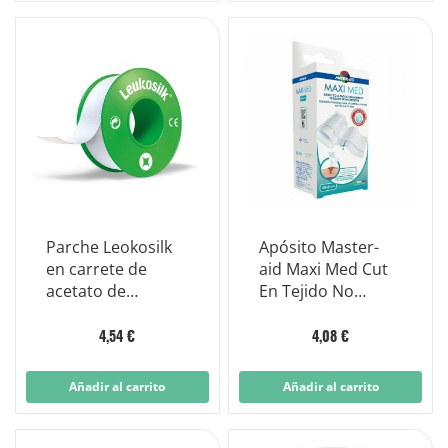
Parche Leokosilk
Apósito Master-
en carrete de
aid Maxi Med Cut
acetato de
En Tejido No
celulosa blanco
Tejido Suave
2,5 cm x 5 m
8x50cm
4,54 €
4,08 €
Añadir al carrito
Añadir al carrito