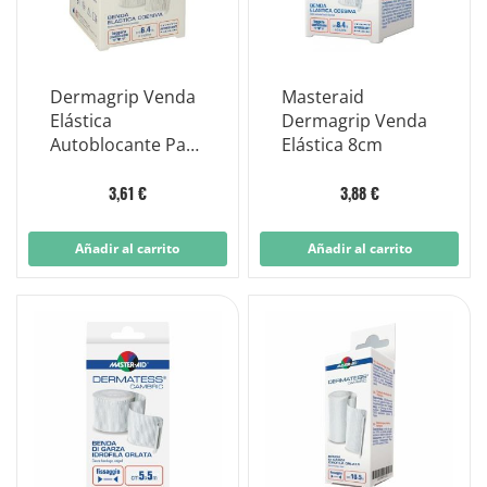
Dermagrip Venda
Masteraid
Elástica
Dermagrip Venda
Autoblocante Para
Elástica 8cm
Vendas
Compresivas
3,61 €
3,88 €
6x4m cm
Añadir al carrito
Añadir al carrito