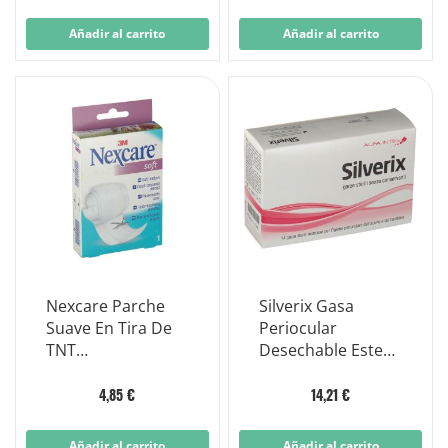
Añadir al carrito
Añadir al carrito
Nexcare Parche
Silverix Gasa
Suave En Tira De
Periocular
TNT
Desechable Esteril
Hipoalergénico cm
Alfa Antes 14
8x1 m
Piezas
4,85 €
14,21 €
Añadir al carrito
Añadir al carrito