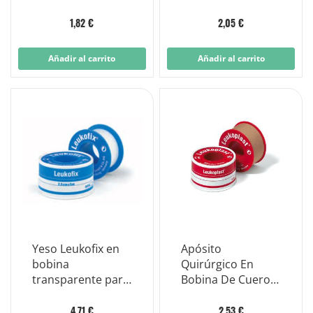
Forte Med de 78 x
Pequeñas Tamaño
26 mm
Mediano 20 Piezas
1,82 €
2,05 €
Añadir al carrito
Añadir al carrito
Yeso Leukofix en
Apósito
bobina
Quirúrgico En
transparente para
Bobina De Cuero
fijación de cánulas
Leukoplast
5mx2,5cm
1,25x500 Cm
4,71 €
2,53 €