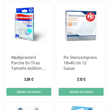
Medipresteril
Pic Stericompress
Parche En Tiras
18x40 cm 12
Tamaño 6x50cm 1
Gasas
Pieza
3,36 €
2,13 €
Añadir al carrito
Añadir al carrito