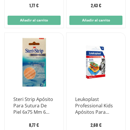
1,77 €
2,43 €
Añadir al carrito
Añadir al carrito
Steri Strip Apósito
Leukoplast
Para Sutura De
Professional Kids
Piel 6x75 Mm 6
Apósitos Para
Tiras
Niños 63x38mm
12 Apósitos
8,77 €
2,60 €