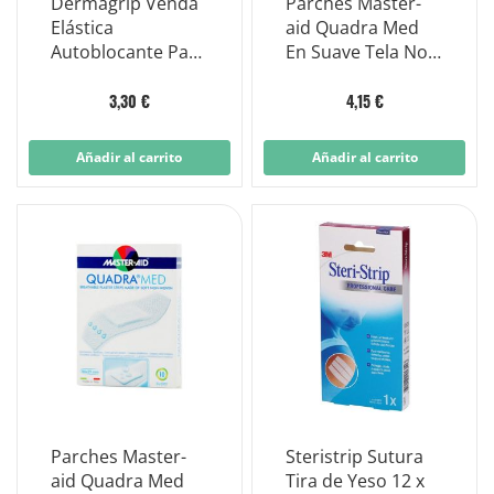
Dermagrip Venda
Parches Master-
Elástica
aid Quadra Med
Autoblocante Para
En Suave Tela No
Vendas
Tejida - 40
Compresivas 4x4
Surtidos
3,30 €
4,15 €
Cm
Añadir al carrito
Añadir al carrito
Parches Master-
Steristrip Sutura
aid Quadra Med
Tira de Yeso 12 x