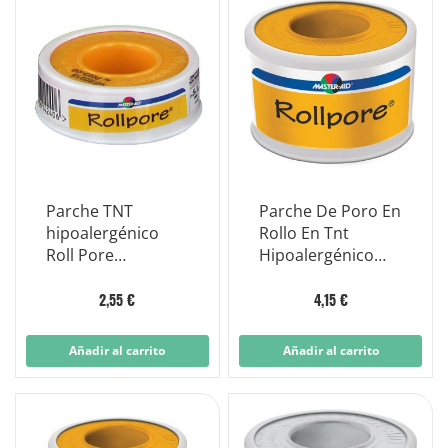
Parche TNT
Parche De Poro En
hipoalergénico
Rollo En Tnt
Roll Pore
Hipoalergénico
adecuado para
Adecuado Para
pieles sensibles
Pieles Sensibles
2,55 €
4,15 €
1,25 cm x 5 m
Cm 2,5x5m
Añadir al carrito
Añadir al carrito