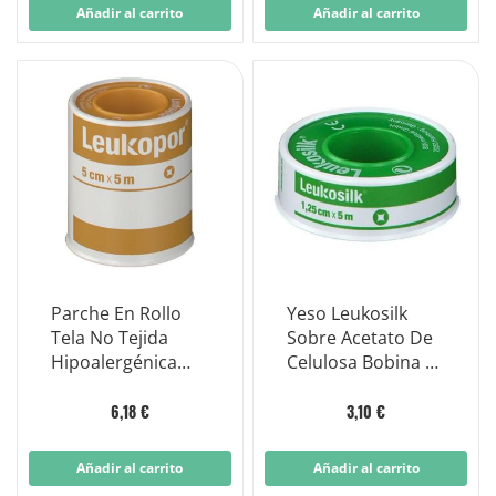
Añadir al carrito
Añadir al carrito
Parche En Rollo
Yeso Leukosilk
Tela No Tejida
Sobre Acetato De
Hipoalergénica
Celulosa Bobina 5
Leukopor Blanco
MX 1,25 Cm
5x500 Cm
6,18 €
3,10 €
Añadir al carrito
Añadir al carrito