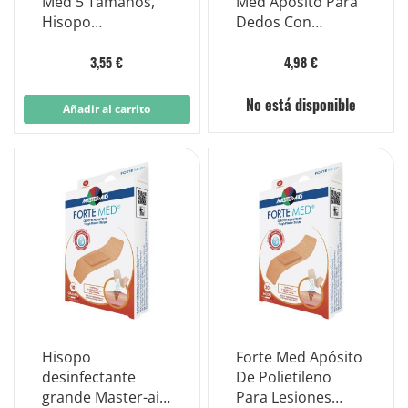
Med 5 Tamaños,
Med Apósito Para
Hisopo
Dedos Con
Desinfectante
Desinfectante
150x20 10 Piezas
3,55 €
4,98 €
No está disponible
Añadir al carrito
Hisopo
Forte Med Apósito
desinfectante
De Polietileno
grande Master-aid
Para Lesiones