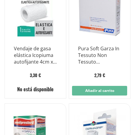
Vendaje de gasa
Pura Soft Garza In
elástica Icopiuma
Tessuto Non
autofijante 4cm x
Tessuto
4m
10cmx10cm 100
Pezzi
3,30 €
2,79 €
No está disponible
Añadir al carrito