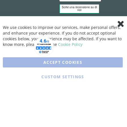
We use cookies to improve our services, make personal offers,
Clo
and enhance your experience. If you do not accept optional
Coo
Bar
cookies below, your experience may be affected. If you want to
know more, please, read the
Cookie Policy
ACCEPT COOKIES
CUSTOM SETTINGS
Copyright © 2025 XFARMA. All rights reserved.