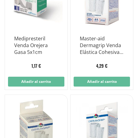
Medipresteril
Master-aid
Venda Orejera
Dermagrip Venda
Gasa 5x1cm
Elástica Cohesiva
10cm
1,17 €
4,29 €
Añadir al carrito
Añadir al carrito