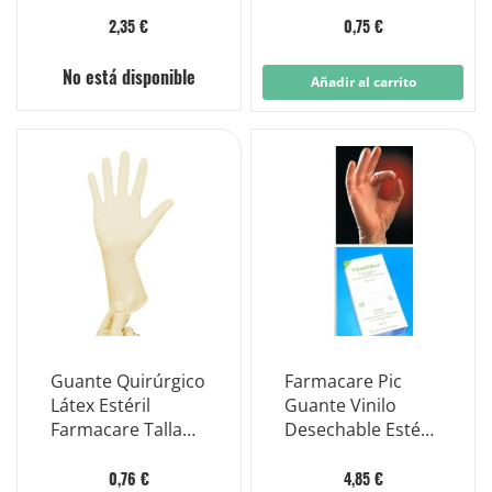
Farmacare Talla 7
2,35 €
0,75 €
No está disponible
Añadir al carrito
Guante Quirúrgico
Farmacare Pic
Látex Estéril
Guante Vinilo
Farmacare Talla
Desechable Estéril
6.5
Talla Pequeña 100
Piezas
0,76 €
4,85 €