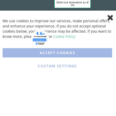
We use cookies to improve our services, make personal offers,
Clo
and enhance your experience. If you do not accept optional
Coo
Bar
cookies below, your experience may be affected. If you want to
know more, please, read the
Cookie Policy
ACCEPT COOKIES
CUSTOM SETTINGS
Copyright © 2025 XFARMA. All rights reserved.