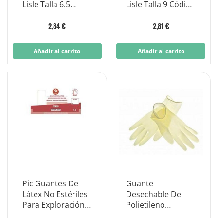
Lisle Talla 6.5
Lisle Talla 9 Código
Código 12700
12800
2,84 €
2,81 €
Añadir al carrito
Añadir al carrito
Pic Guantes De
Guante
Látex No Estériles
Desechable De
Para Exploración
Polietileno
100 Piezas
Tamaño Mediano