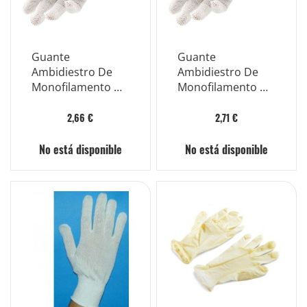
Guante
Guante
Ambidiestro De
Ambidiestro De
Monofilamento De
Monofilamento De
Algodón Blanco
Algodón Blanco
Para Alergias Der
Para Alergias Der
2,66 €
2,71 €
No está disponible
No está disponible