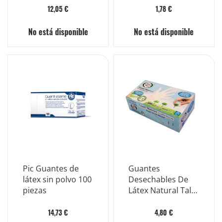
Lotus 100 Piezas
12,05 €
1,78 €
No está disponible
No está disponible
Pic Guantes de
Guantes
látex sin polvo 100
Desechables De
piezas
Látex Natural Talla
M 100 Piezas
14,73 €
4,80 €