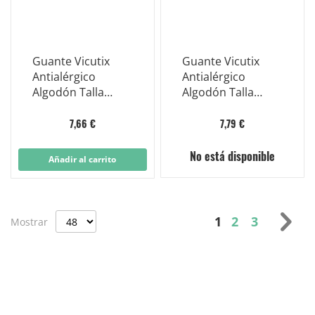
Guante Vicutix
Guante Vicutix
Antialérgico
Antialérgico
Algodón Talla
Algodón Talla
Pequeña
Mediana
7,66 €
7,79 €
No está disponible
Añadir al carrito
Página
Actualmente es
Página
Página
Pág
Sig
1
2
3
Mostrar