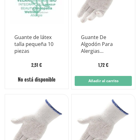
Guante de látex
Guante De
talla pequeña 10
Algodón Para
piezas
Alergias
Dermatológicas
100% Algodón 9.0
2,51 €
1,72 €
No está disponible
Añadir al carrito