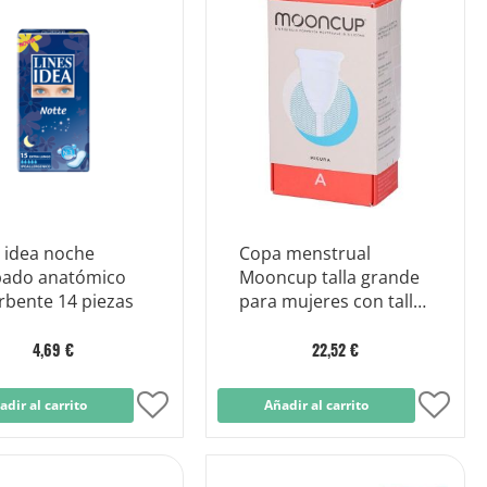
Lista
Lista
de
de
Deseos
Dese
 idea noche
Copa menstrual
ado anatómico
Mooncup talla grande
rbente 14 piezas
para mujeres con tallas
grandes
4,69 €
22,52 €
adir al carrito
Añadir
Añadir al carrito
Añad
a
a
la
la