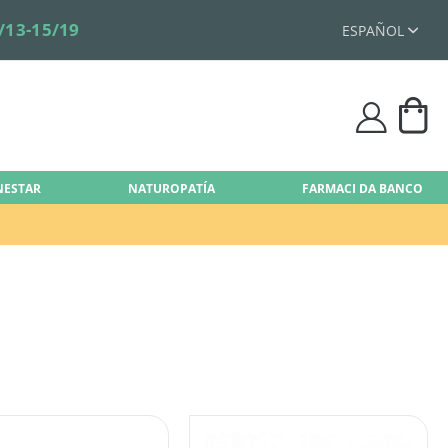
/13-15/19
ESPAÑOL
Mi 
user
ENESTAR
NATUROPATÍA
FARMACI DA BANCO