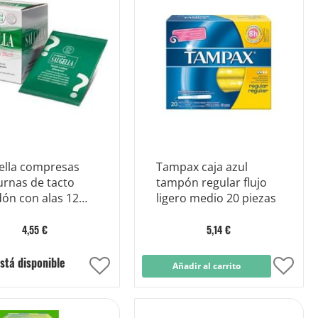
Lista
Lista
de
de
Deseos
Dese
ella compresas
Tampax caja azul
urnas de tacto
tampón regular flujo
dón con alas 12
ligero medio 20 piezas
as
4,55 €
5,14 €
stá disponible
Añadir
Añadir al carrito
Añad
a
a
la
la