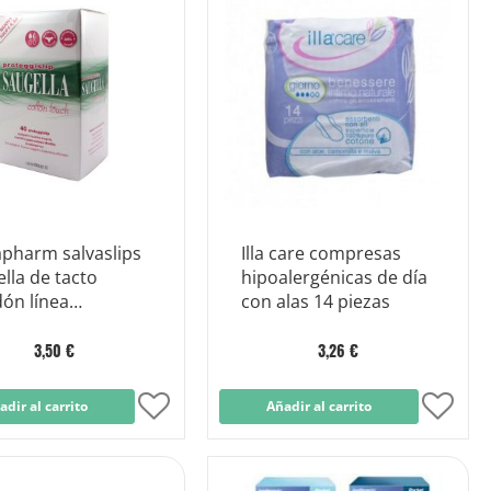
apharm salvaslips
Illa care compresas
lla de tacto
hipoalergénicas de día
ón línea
con alas 14 piezas
resas sanitarias
ezas
3,50 €
3,26 €
adir al carrito
Añadir
Añadir al carrito
Añad
a
a
la
la