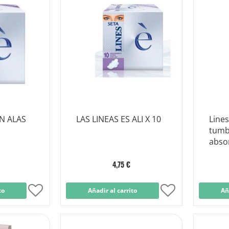
Lista
Lista
de
de
Deseos
Deseos
ON ALAS
LAS LINEAS ES ALI X 10
Lines
tumb
abso
4,75 €
to
Añadir
Añadir al carrito
Añadir
Añ
a
a
la
la