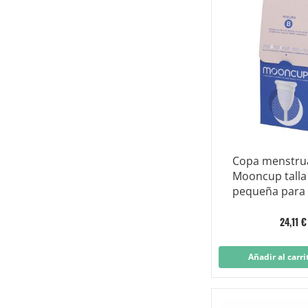
Copa menstru
Mooncup talla
pequeña para
menores de 3
24,11 €
Añadir al carri