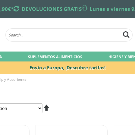
,90€*
returns
DEVOLUCIONES GRATIS
online-support
Lunes a viernes 9
A
SUPLEMENTOS ALIMENTICIOS
HIGIENE Y BI
Envío a Europa,
¡Descubre tarifas!
lip y Absorbente
Fijar
Dirección
Descendente