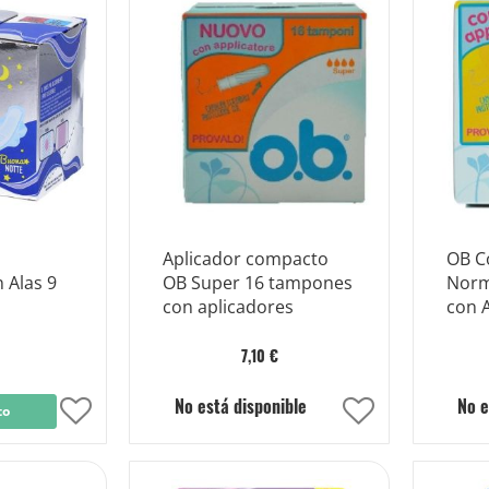
Lista
Lista
de
de
Deseos
Deseos
Aplicador compacto
OB C
 Alas 9
OB Super 16 tampones
Norm
con aplicadores
con 
7,10 €
No está disponible
No e
to
Añadir
Añadir
a
a
la
la