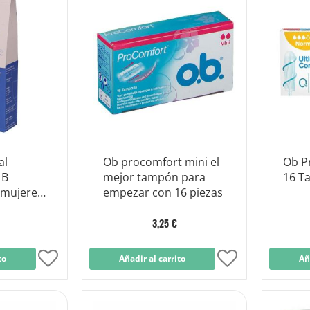
Lista
Lista
de
de
Deseos
Deseos
al
Ob procomfort mini el
Ob P
 B
mejor tampón para
16 T
 mujeres
empezar con 16 piezas
0 años
3,25 €
to
Añadir
Añadir al carrito
Añadir
Añ
a
a
la
la