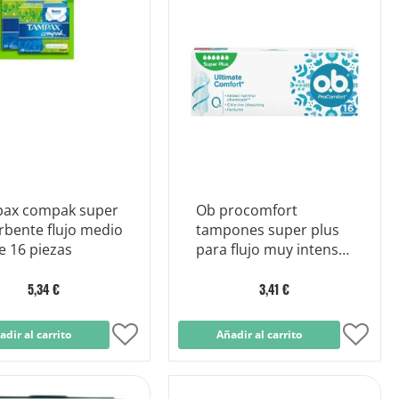
Lista
Lista
de
de
Deseos
Dese
ax compak super
Ob procomfort
rbente flujo medio
tampones super plus
e 16 piezas
para flujo muy intenso
16 piezas
5,34 €
3,41 €
adir al carrito
Añadir
Añadir al carrito
Añad
a
a
la
la