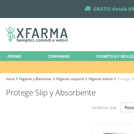
truck
GRATIS desde 69
PROMO
COMPANIAS
COSMÉTICA Y BELLEZ
Inicio
Higiene y Bienestar
Higiene corporal
Higiene Intima
Protege S
Protege Slip y Absorbente
Ordenar por