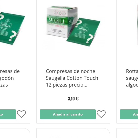
resas de
Compresas de noche
Rott
lgodón
Saugella Cotton Touch
sauge
ezas
12 piezas precio
algod
reducido
comp
40 pi
3,10 €
to
Añadir
Añadir al carrito
Añadir
Añ
a
a
la
la