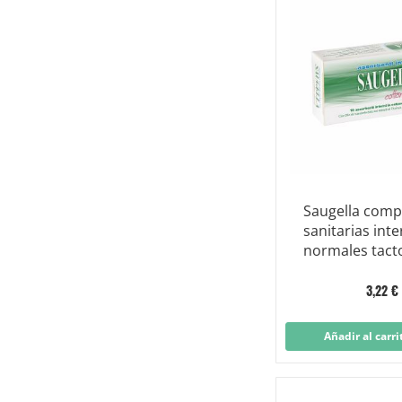
Saugella comp
sanitarias int
normales tact
algodón 16 pi
precio reduci
3,22 €
Añadir al carri