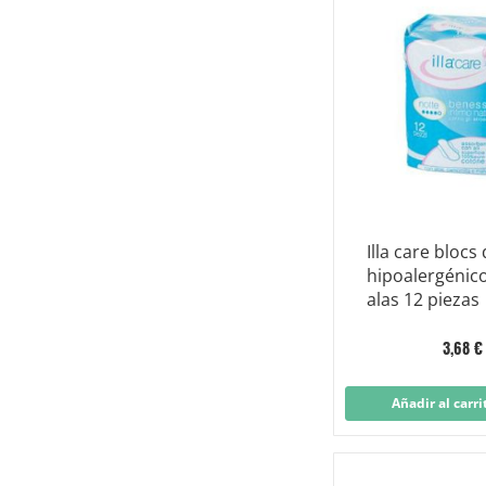
Illa care blocs
hipoalergénic
alas 12 piezas
3,68 €
Añadir al carri