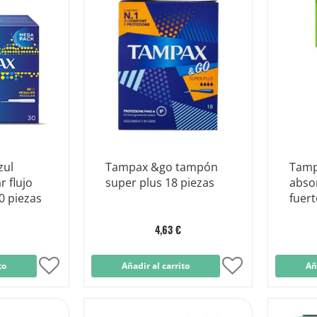
Lista
Lista
de
de
Deseos
Deseos
zul
Tampax &go tampón
Tamp
 flujo
super plus 18 piezas
abso
0 piezas
fuert
4,63 €
to
Añadir
Añadir al carrito
Añadir
Añ
a
a
la
la