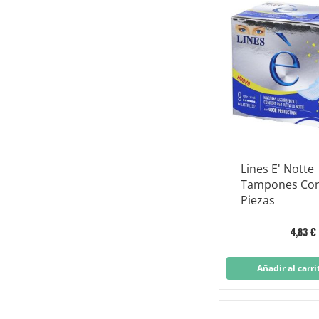
Lines E' Notte
Tampones Con
Piezas
4,83 €
Añadir al carri