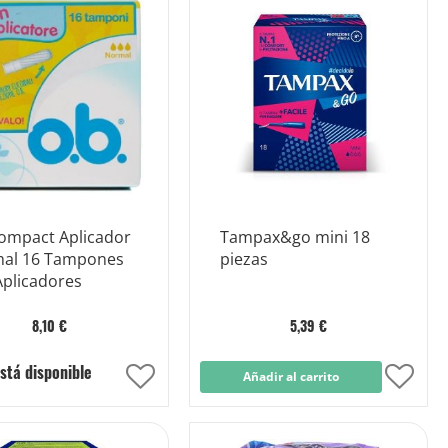
Lista
Lista
de
de
Deseos
Dese
ompact Aplicador
Tampax&go mini 18
al 16 Tampones
piezas
Aplicadores
8,10 €
5,39 €
stá disponible
Añadir
Añadir al carrito
Añad
a
a
la
la