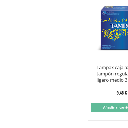
Tampax caja a
tampón regular
ligero medio 3
9,45 €
Añadir al carri