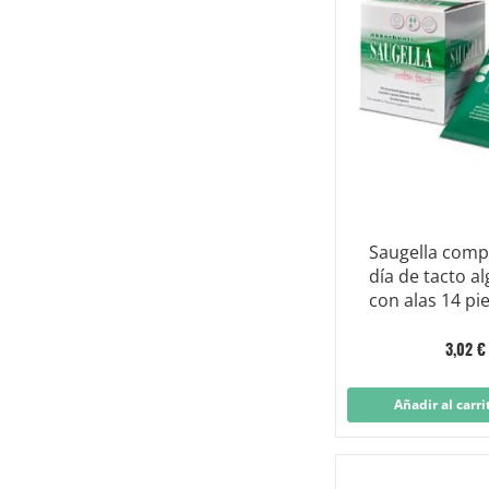
Saugella comp
día de tacto a
con alas 14 pi
3,02 €
Añadir al carri