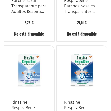
Parche Nasal
Respirabene
Transparente para
Parches Nasales
Adultos Respira
Transparentes
Bien 10 Piezas
para Adultos Piel
Sensible 30 Piezas
8,26 €
21,51 €
No está disponible
No está disponible
Rinazine
Rinazine
RespiraBene
RespiraBene