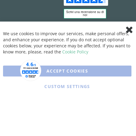
We use cookies to improve our services, make personal offers,
Clo
and enhance your experience. If you do not accept optional
Coo
Bar
cookies below, your experience may be affected. If you want to
know more, please, read the
Cookie Policy
ACCEPT COOKIES
CUSTOM SETTINGS
Copyright © 2025 XFARMA. All rights reserved.