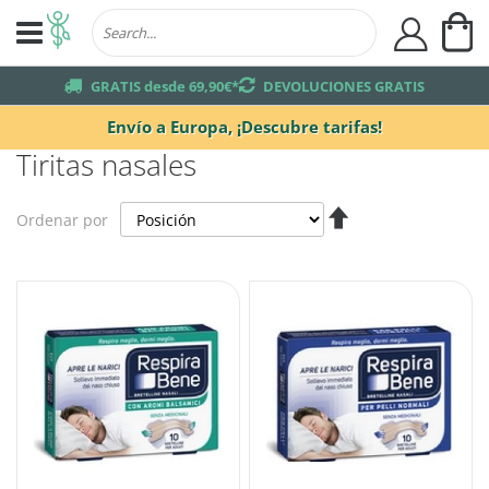
Mi
user
truck
GRATIS desde 69,90€*
returns
DEVOLUCIONES GRATIS
Envío a Europa,
¡Descubre tarifas!
Tiritas nasales
Fijar
Ordenar por
Dirección
Descendente