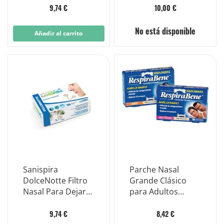
Talla S 10 Piezas
9,74 €
10,00 €
No está disponible
Añadir al carrito
Sanispira
Parche Nasal
DolceNotte Filtro
Grande Clásico
Nasal Para Dejar
para Adultos
De Roncar Talla M
Respira Bien 10
10 Piezas
Piezas
9,74 €
8,42 €