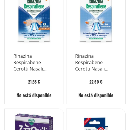
Rinazina
Rinazina
Respirabene
Respirabene
Cerotti Nasali
Cerotti Nasali
Classici Grandi
Trasparenti
Carton 30 Pezzi
Carton 30 Pezzi
21,58 €
22,60 €
No está disponible
No está disponible