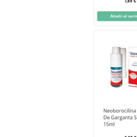
7,69 €
Añadir al carri
Neoborocilina
De Garganta S
15ml