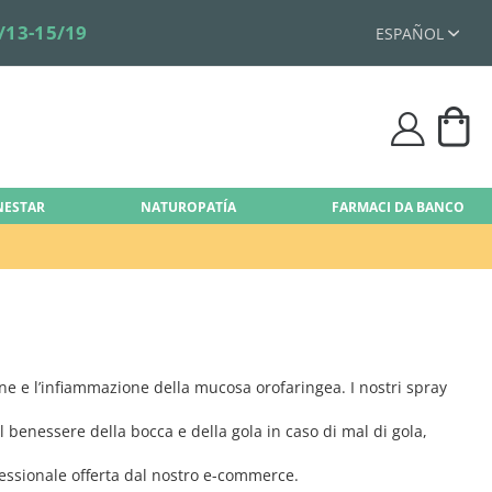
/13-15/19
ESPAÑOL
Mi 
user
ENESTAR
NATUROPATÍA
FARMACI DA BANCO
zione e l’infiammazione della mucosa orofaringea. I nostri spray
l benessere della bocca e della gola in caso di mal di gola,
ofessionale offerta dal nostro e-commerce.