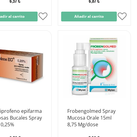
6,57 €
6,87 €
adir al carrito
Añadir
Añadir al carrito
Añad
a
a
la
la
Lista
Lista
de
de
Deseos
Dese
biprofeno epifarma
Frobengolmed Spray
sas Bucales Spray
Mucosa Orale 15ml
 0,25%
8,75 Mg/dose