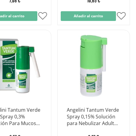
7,08 €
10,65 €
adir al carrito
Añadir
Añadir al carrito
Añad
a
a
la
la
Lista
Lista
de
de
Deseos
Dese
lini Tantum Verde
Angelini Tantum Verde
 Spray 0,3%
Spray 0,15% Solución
ción Para Mucosa
para Nebulizar Adultos
l 15ml
y Niños 30ml