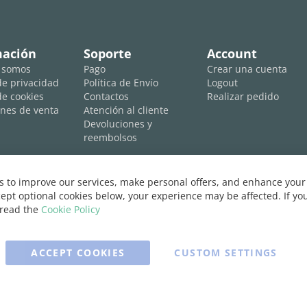
mación
Soporte
Account
 somos
Pago
Crear una cuenta
 de privacidad
Política de Envío
Logout
de cookies
Contactos
Realizar pedido
nes de venta
Atención al cliente
Devoluciones y
reembolsos
 to improve our services, make personal offers, and enhance your 
ept optional cookies below, your experience may be affected. If y
 read the
Cookie Policy
ACCEPT COOKIES
CUSTOM SETTINGS