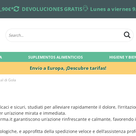
,90€*
returns
DEVOLUCIONES GRATIS
online-support
Lunes a viernes 9
A
SUPLEMENTOS ALIMENTICIOS
HIGIENE Y BI
Envío a Europa,
¡Descubre tarifas!
al di Gola
icaci e sicuri, studiati per alleviare rapidamente il dolore, l’irrita
i per un’azione mirata e immediata.
farma.it garantiscono un’azione rinfrescante e calmante, favorendo i
acologiche, e approfitta della spedizione veloce e dell’assistenza pr