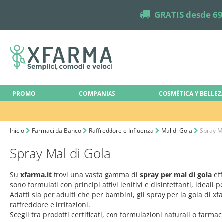
truck
GRATIS desde 69
PROMO
COMPANIAS
COSMÉTICA Y BELLEZ
Inicio
Farmaci da Banco
Raffreddore e Influenza
Mal di Gola
Spray M
Spray Mal di Gola
Su
xfarma.it
trovi una vasta gamma di
spray per mal di gola
eff
sono formulati con principi attivi lenitivi e disinfettanti, ideal
Adatti sia per adulti che per bambini, gli spray per la gola di x
raffreddore e irritazioni.
Scegli tra prodotti certificati, con formulazioni naturali o farm