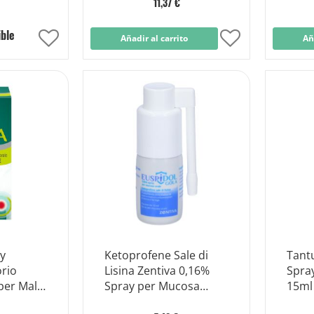
11,37 €
ible
Añadir
Añadir al carrito
Añadir
Añ
a
a
la
la
Lista
Lista
de
de
Deseos
Deseos
ay
Ketoprofene Sale di
Tant
rio
Lisina Zentiva 0,16%
Spra
 per Mal
Spray per Mucosa
15ml
giti
Orale 15ml
Camo