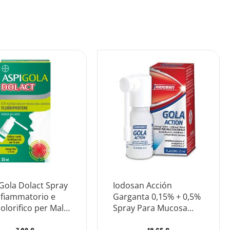
Gola Dolact Spray
Iodosan Acción
nfiammatorio e
Garganta 0,15% + 0,5%
olorifico per Mal
Spray Para Mucosa
la Forte 15ml
Bucal 10ml