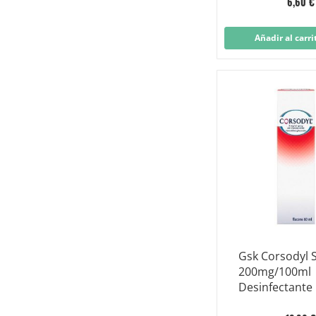
6,60 €
Añadir al carri
Gsk Corsodyl 
200mg/100ml
Desinfectante 
60ml