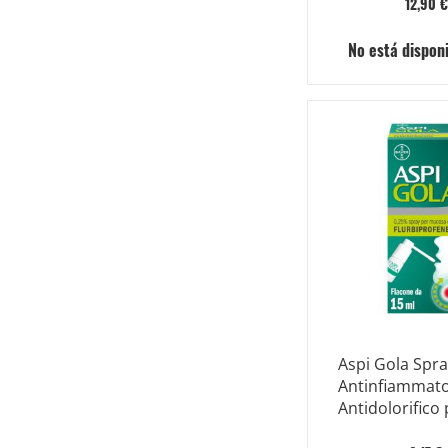
12,90 €
No está dispon
Aspi Gola Spr
Antinfiammato
Antidolorifico
di Gola e Farin