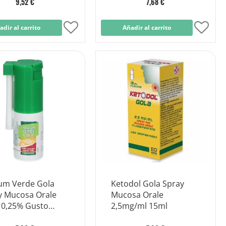
9,52 €
7,68 €
adir al carrito
Añadir
Añadir al carrito
Añad
a
a
la
la
Lista
Lista
de
de
Deseos
Dese
um Verde Gola
Ketodol Gola Spray
y Mucosa Orale
Mucosa Orale
 0,25% Gusto
2,5mg/ml 15ml
milla e Miele