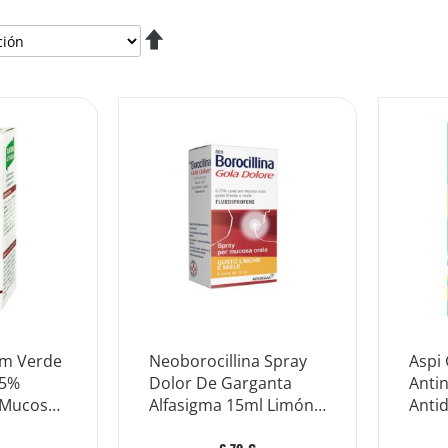
Fijar
Dirección
Descendente
um Verde
Neoborocillina Spray
Aspi 
25%
Dolor De Garganta
Anti
 Mucosa
Alfasigma 15ml Limón
Antid
Y Miel
di Go