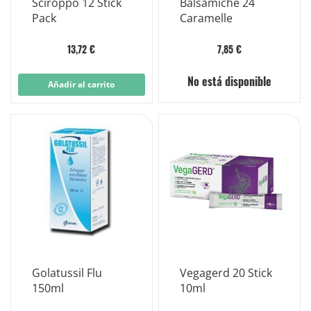
Sciroppo 12 Stick
Balsamiche 24
Pack
Caramelle
13,72 €
7,85 €
No está disponible
Añadir al carrito
Golatussil Flu
Vegagerd 20 Stick
150ml
10ml