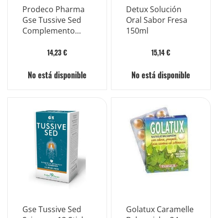
Prodeco Pharma
Detux Solución
Gse Tussive Sed
Oral Sabor Fresa
Complemento
150ml
Alimenticio En
Almíbar 120ml
14,23 €
15,14 €
No está disponible
No está disponible
Gse Tussive Sed
Golatux Caramelle