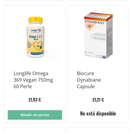
Longlife Omega
Biocure
369 Vegan 750mg
Dynabiane
60 Perle
Capsule
21,93 €
21,21 €
No está disponible
Añadir al carrito