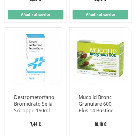
Tessuto.
Dimensione
Añadir al carrito
Añadir al carrito
13x18cm
Destrometorfano
Mucolid Bronc
Bromidrato Sella
Granulare 600
Sciroppo 150ml 30
Plus 14 Bustine
Mg/10ml
7,44 €
10,18 €