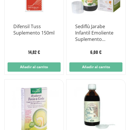
Difensil Tuss
Sediflù Jarabe
Suplemento 150ml
Infantil Emoliente
Suplemento
Sistema
Respiratorio 150
14,82 €
6,00 €
ml
Añadir al carrito
Añadir al carrito