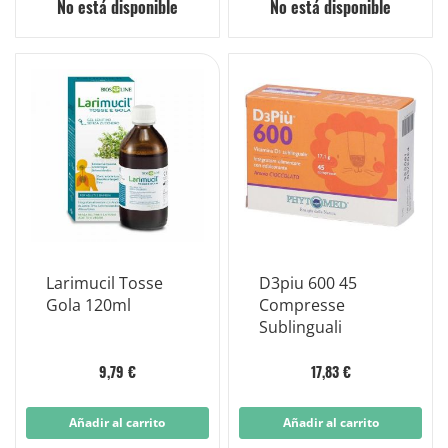
No está disponible
No está disponible
Larimucil Tosse
D3piu 600 45
Gola 120ml
Compresse
Sublinguali
9,79 €
17,83 €
Añadir al carrito
Añadir al carrito