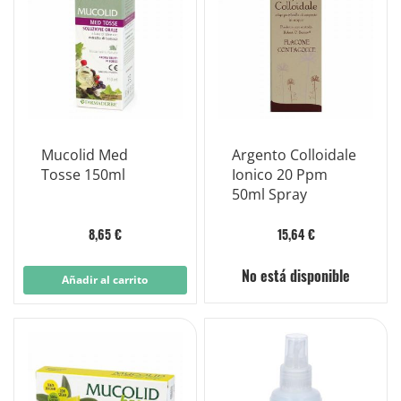
Mucolid Med
Argento Colloidale
Tosse 150ml
Ionico 20 Ppm
50ml Spray
8,65 €
15,64 €
No está disponible
Añadir al carrito