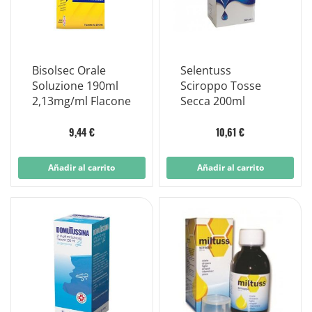
Bisolsec Orale
Selentuss
Soluzione 190ml
Sciroppo Tosse
2,13mg/ml Flacone
Secca 200ml
9,44 €
10,61 €
Añadir al carrito
Añadir al carrito