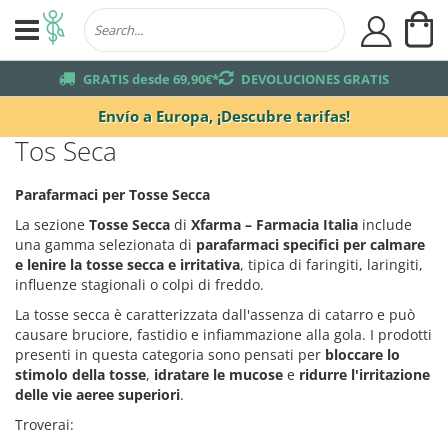
Mi
user
truck
GRATIS desde 69,90€*
returns
DEVOLUCIONES GRATIS
Envío a Europa,
¡Descubre tarifas!
Tos Seca
Parafarmaci per Tosse Secca
La sezione
Tosse Secca
di
Xfarma – Farmacia Italia
include
una gamma selezionata di
parafarmaci specifici per calmare
e lenire la tosse secca e irritativa
, tipica di faringiti, laringiti,
influenze stagionali o colpi di freddo.
La tosse secca è caratterizzata dall'assenza di catarro e può
causare bruciore, fastidio e infiammazione alla gola. I prodotti
presenti in questa categoria sono pensati per
bloccare lo
stimolo della tosse
,
idratare le mucose
e
ridurre l'irritazione
delle vie aeree superiori
.
Troverai: