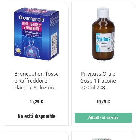
Broncophen Tosse
Privituss Orale
e Raffreddore 1
Sosp 1 Flacone
Flacone Soluzione
200ml 708
Orale 120 Mlcon
Mg/100ml
Misurino Dosatore
15,29 €
10,79 €
No está disponible
Añadir al carrito