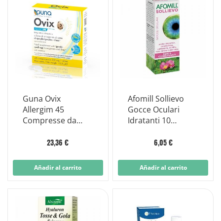
Guna Ovix
Afomill Sollievo
Allergim 45
Gocce Oculari
Compresse da
Idratanti 10
350mg
Flaconcini Globuli
Contenitore
23,36 €
6,05 €
MONOdose
Añadir al carrito
Añadir al carrito