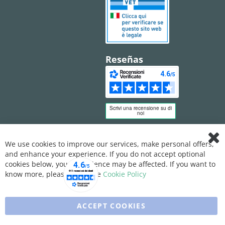
Reseñas
We use cookies to improve our services, make personal offers,
Clo
and enhance your experience. If you do not accept optional
Coo
Bar
cookies below, your experience may be affected. If you want to
know more, please, read the
Cookie Policy
ACCEPT COOKIES