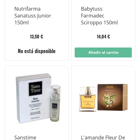
Nutrifarma
Babytuss
Sanatuss Junior
Farmadec
150ml
Sciroppo 150ml
13,50 €
14,04 €
No está disponible
Añadir al carrito
Sanstime
L'amande Fleur De