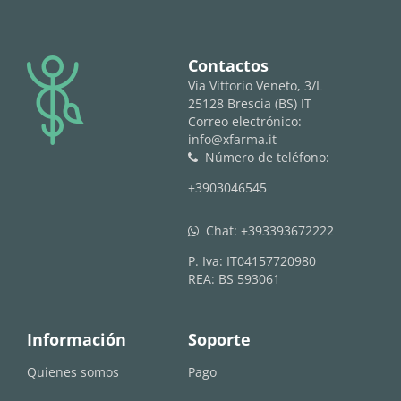
logo
Contactos
Via Vittorio Veneto, 3/L
25128 Brescia (BS) IT
Correo electrónico:
info@xfarma.it
Número de teléfono:
phone
+3903046545
Chat:
+393393672222
whatsapp
P. Iva: IT04157720980
REA: BS 593061
Información
Soporte
Quienes somos
Pago