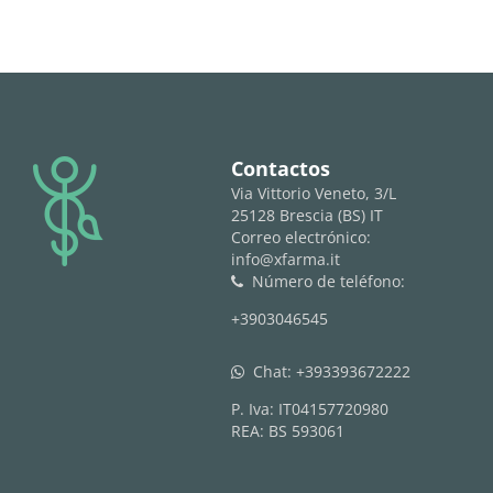
logo
Contactos
Via Vittorio Veneto, 3/L
25128 Brescia (BS) IT
Correo electrónico:
info@xfarma.it
Número de teléfono:
phone
+3903046545
Chat:
+393393672222
whatsapp
P. Iva: IT04157720980
REA: BS 593061