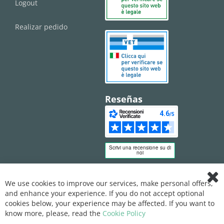
Logout
Realizar pedido
Reseñas
We use cookies to improve our services, make personal offers,
Clo
and enhance your experience. If you do not accept optional
Coo
Bar
cookies below, your experience may be affected. If you want to
know more, please, read the
Cookie Policy