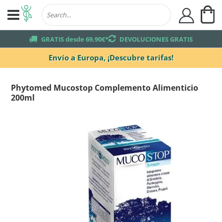
Mi
user
truck
GRATIS desde 69,90€*
returns
DEVOLUCIONES GRATIS
Envío a Europa,
¡Descubre tarifas!
Phytomed Mucostop Complemento Alimenticio
200ml