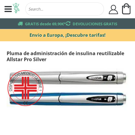
Mi
user
truck
GRATIS desde 69,90€*
returns
DEVOLUCIONES GRATIS
Envío a Europa,
¡Descubre tarifas!
Pluma de administración de insulina reutilizable
Allstar Pro Silver