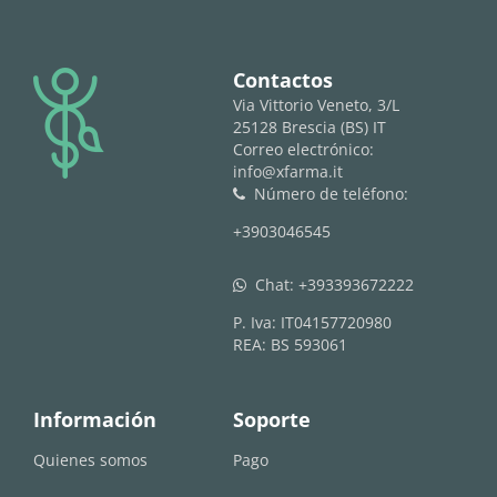
logo
Contactos
Via Vittorio Veneto, 3/L
25128 Brescia (BS) IT
Correo electrónico:
info@xfarma.it
Número de teléfono:
phone
+3903046545
Chat:
+393393672222
whatsapp
P. Iva: IT04157720980
REA: BS 593061
Información
Soporte
Quienes somos
Pago