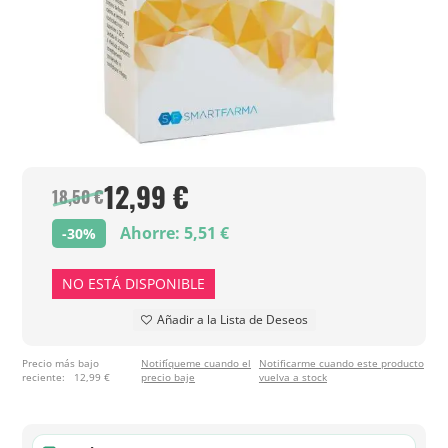
12,99 €
18,50 €
Ahorre: 5,51 €
-30%
NO ESTÁ DISPONIBLE
Añadir a la Lista de Deseos
Precio más bajo
Notifíqueme cuando el
Notificarme cuando este producto
reciente:
12,99 €
precio baje
vuelva a stock