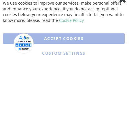
We use cookies to improve our services, make personal offers,
Clo
and enhance your experience. If you do not accept optional
Coo
Bar
cookies below, your experience may be affected. If you want to
know more, please, read the
Cookie Policy
ACCEPT COOKIES
CUSTOM SETTINGS
Copyright © 2025 XFARMA. All rights reserved.