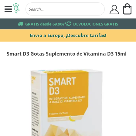
Mi
user
truck
GRATIS desde 69,90€*
returns
DEVOLUCIONES GRATIS
Envío a Europa,
¡Descubre tarifas!
Smart D3 Gotas Suplemento de Vitamina D3 15ml