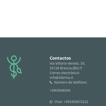
logo
Contactos
Via Vittorio Veneto, 3/L
25128 Brescia (BS) IT
Correo electrónico:
info@xfarma.it
Número de teléfono:
phone
+3903046545
Chat:
+393393672222
whatsapp