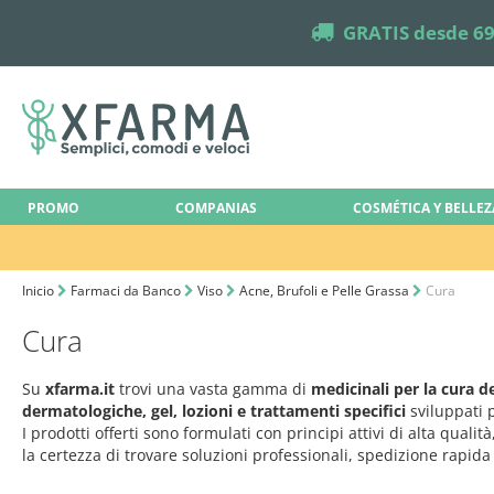
truck
GRATIS desde 69
PROMO
COMPANIAS
COSMÉTICA Y BELLEZ
Inicio
Farmaci da Banco
Viso
Acne, Brufoli e Pelle Grassa
Cura
Cura
Su
xfarma.it
trovi una vasta gamma di
medicinali per la cura de
dermatologiche, gel, lozioni e trattamenti specifici
sviluppati p
I prodotti offerti sono formulati con principi attivi di alta qual
la certezza di trovare soluzioni professionali, spedizione rapida 