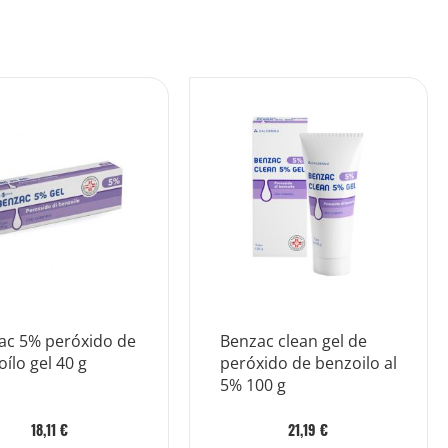
ac 5% peróxido de
Benzac clean gel de
ílo gel 40 g
peróxido de benzoilo al
5% 100 g
18,11 €
21,19 €