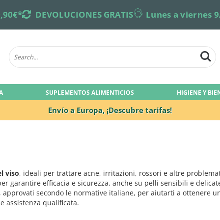
,90€*
returns
DEVOLUCIONES GRATIS
online-support
Lunes a viernes 9
A
SUPLEMENTOS ALIMENTICIOS
HIGIENE Y BI
Envío a Europa,
¡Descubre tarifas!
l viso
, ideali per trattare acne, irritazioni, rossori e altre prob
er garantire efficacia e sicurezza, anche su pelli sensibili e delicat
ità, approvati secondo le normative italiane, per aiutarti a ottenere
e assistenza qualificata.