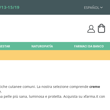
/13-15/19
ESPAÑOL
Mi 
user
ENESTAR
NATUROPATÍA
FARMACI DA BANCO
lematiche cutanee comuni. La nostra selezione comprende
creme
e.
 una pelle più sana, luminosa e protetta. Acquista su xfarma.it con