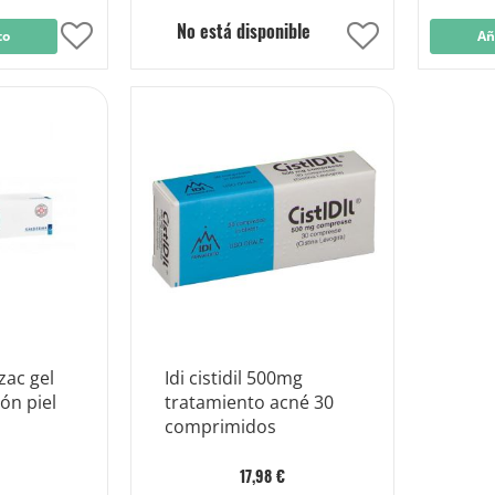
No está disponible
to
Añadir
Añadir
Añ
a
a
la
la
Lista
Lista
de
de
Deseos
Deseos
ac gel
Idi cistidil 500mg
ón piel
tratamiento acné 30
comprimidos
17,98 €