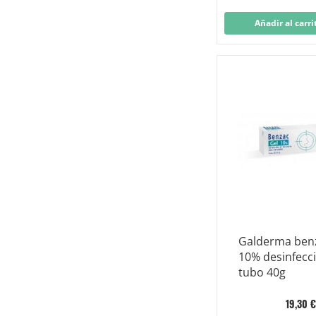
Añadir al carri
Galderma benz
10% desinfecci
tubo 40g
19,30 €