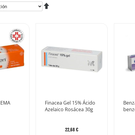
Fijar
Dirección
Descendente
REMA
Finacea Gel 15% Ácido
Benz
Azelaico Rosácea 30g
benzo
22,68 €