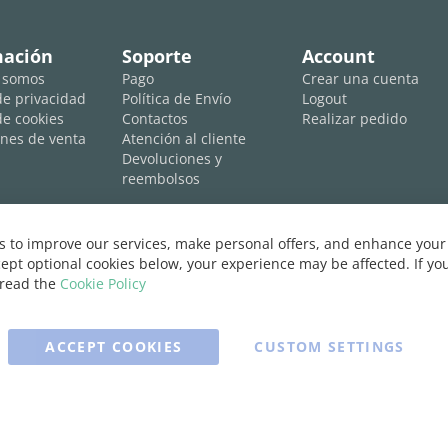
mación
Soporte
Account
 somos
Pago
Crear una cuenta
 de privacidad
Política de Envío
Logout
de cookies
Contactos
Realizar pedido
nes de venta
Atención al cliente
Devoluciones y
reembolsos
 to improve our services, make personal offers, and enhance your 
ept optional cookies below, your experience may be affected. If y
 read the
Cookie Policy
ACCEPT COOKIES
CUSTOM SETTINGS