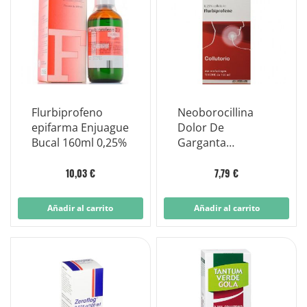
Flurbiprofeno
Neoborocillina
epifarma Enjuague
Dolor De
Bucal 160ml 0,25%
Garganta
Flurbiprofeno
Colutorio 160 ml
10,03 €
7,79 €
Añadir al carrito
Añadir al carrito