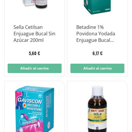
Sella Cetilsan
Betadine 1%
Enjuague Bucal Sin
Povidona Yodada
Azúcar 200ml
Enjuague Bucal
Oral Frasco 200ml
5,60 €
6,17 €
Añadir al carrito
Añadir al carrito