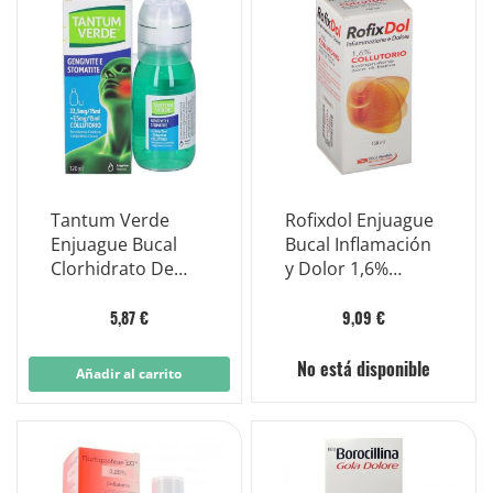
Tantum Verde
Rofixdol Enjuague
Enjuague Bucal
Bucal Inflamación
Clorhidrato De
y Dolor 1,6%
Bencidamina
Ketoprofeno 150
120ml
ml
5,87 €
9,09 €
No está disponible
Añadir al carrito