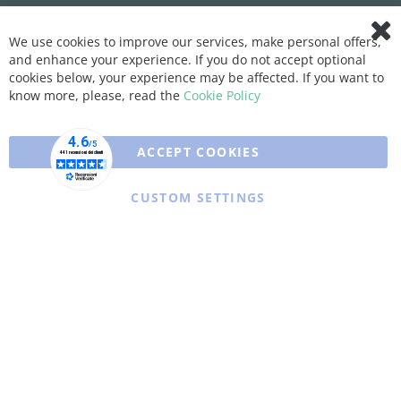
We use cookies to improve our services, make personal offers,
Clo
and enhance your experience. If you do not accept optional
Coo
Bar
cookies below, your experience may be affected. If you want to
know more, please, read the
Cookie Policy
ACCEPT COOKIES
CUSTOM SETTINGS
Copyright © 2025 XFARMA. All rights reserved.