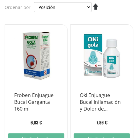
Fijar
Ordenar por
Dirección
Descendente
Froben Enjuague
Oki Enjuague
Bucal Garganta
Bucal Inflamación
160 ml
y Dolor de
Garganta 150 ml
6,83 €
7,86 €