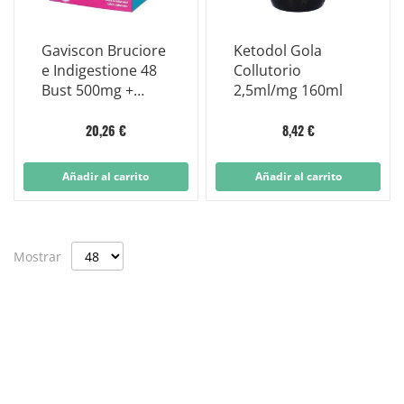
Gaviscon Bruciore
Ketodol Gola
e Indigestione 48
Collutorio
Bust 500mg +
2,5ml/mg 160ml
213mg + 325mg
Gusto Menta
20,26 €
8,42 €
Añadir al carrito
Añadir al carrito
Mostrar