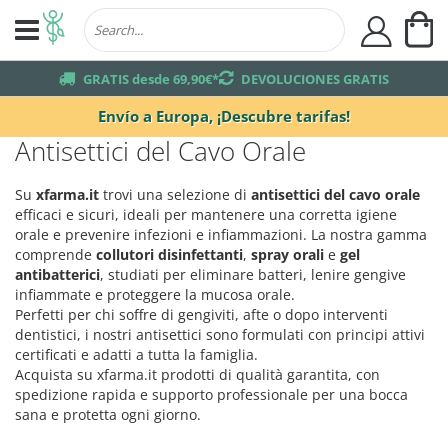
Mi
user
truck
GRATIS desde 69,90€*
returns
DEVOLUCIONES GRATIS
Envío a Europa,
¡Descubre tarifas!
Antisettici del Cavo Orale
Su
xfarma.it
trovi una selezione di
antisettici del cavo orale
efficaci e sicuri, ideali per mantenere una corretta igiene
orale e prevenire infezioni e infiammazioni. La nostra gamma
comprende
collutori disinfettanti
,
spray orali
e
gel
antibatterici
, studiati per eliminare batteri, lenire gengive
infiammate e proteggere la mucosa orale.
Perfetti per chi soffre di gengiviti, afte o dopo interventi
dentistici, i nostri antisettici sono formulati con principi attivi
certificati e adatti a tutta la famiglia.
Acquista su xfarma.it prodotti di qualità garantita, con
spedizione rapida e supporto professionale per una bocca
sana e protetta ogni giorno.