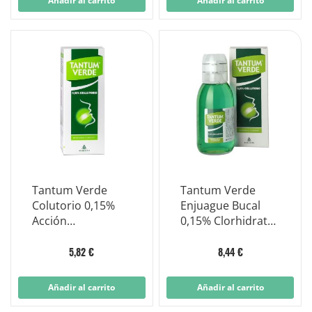
Añadir al carrito
Añadir al carrito
Tantum Verde
Tantum Verde
Colutorio 0,15%
Enjuague Bucal
Acción
0,15% Clorhidrato
Desinfectante y
de Bencidamina
Antiinflamatoria
Botella 240ml
5,82 €
8,44 €
120ml
Añadir al carrito
Añadir al carrito