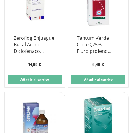
Zeroflog Enjuague
Tantum Verde
Bucal Ácido
Gola 0,25%
Diclofenaco
Flurbiprofeno
0,074g/100ml
Colutorio
Frasco 200 ml
Antiinflamatorio
14,60 €
6,90 €
160 ml
Añadir al carrito
Añadir al carrito