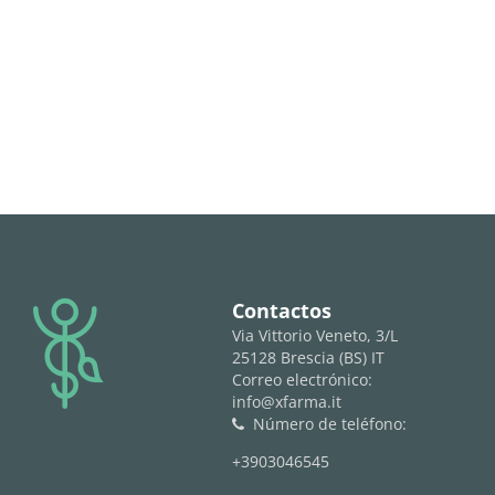
logo
Contactos
Via Vittorio Veneto, 3/L
25128 Brescia (BS) IT
Correo electrónico:
info@xfarma.it
Número de teléfono:
phone
+3903046545