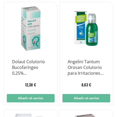
Dolaut Colutorio
Angelini Tantum
Bucofaríngeo
Orosan Colutorio
0,25%
para Irritaciones
Flurbiprofeno
de Boca y
150ml
Garganta Botella
12,30 €
8,63 €
240ml
Añadir al carrito
Añadir al carrito