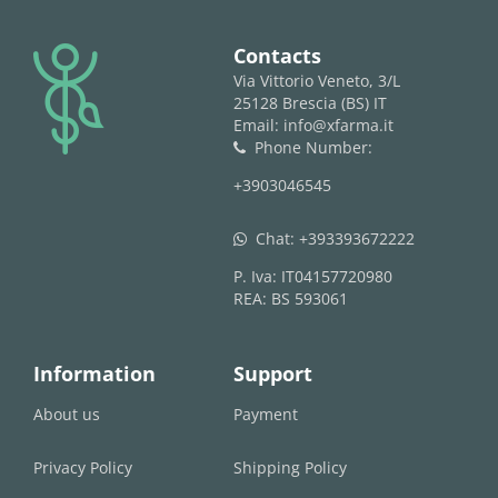
logo
Contacts
Via Vittorio Veneto, 3/L
25128 Brescia (BS) IT
Email: info@xfarma.it
Phone Number:
phone
+3903046545
Chat:
+393393672222
whatsapp
P. Iva: IT04157720980
REA: BS 593061
Information
Support
About us
Payment
Privacy Policy
Shipping Policy