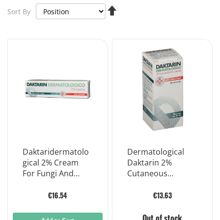
Set
Sort By
Descending
Direction
Daktaridermatolo
Dermatological
gical 2% Cream
Daktarin 2%
For Fungi And
Cutaneous
Mycosis 30g
Solution For Fungi
And Mycosis 30ml
€16.54
€13.63
Out of stock