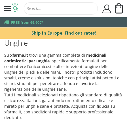
My
user
truck
FREE from 69,90€*
Ship in Europe,
Find out rates!
Unghie
Su
xfarma.it
trovi una gamma completa di
medicinali
antimicotici per unghie
, specificamente formulati per
combattere l’onicomicosi e altre infezioni fungine delle
unghie dei piedi e delle mani. I nostri prodotti includono
smalti, creme e soluzioni topiche con principi attivi potenti e
sicuri, studiati per penetrare a fondo e favorire la
rigenerazione delle unghie sane.
Tutti i medicinali selezionati rispettano gli standard di qualità
e sicurezza italiani, garantendo un trattamento efficace e
mirato per unghie sane e protette. Acquista con fiducia su
xfarma.it, con spedizioni rapide e supporto professionale
dedicato.