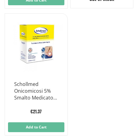
Add to Cart
Schollmed
Onicomicosi 5%
Smalto Medicato,
Trattamento
Micosi per Unghie,
€21.37
Flacone
Add to Cart