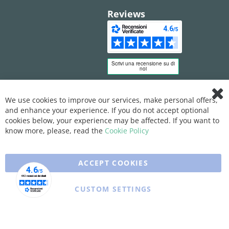
Reviews
We use cookies to improve our services, make personal offers,
Clo
and enhance your experience. If you do not accept optional
Coo
Bar
cookies below, your experience may be affected. If you want to
know more, please, read the
Cookie Policy
ACCEPT COOKIES
CUSTOM SETTINGS
Copyright © 2025 XFARMA. All rights reserved.