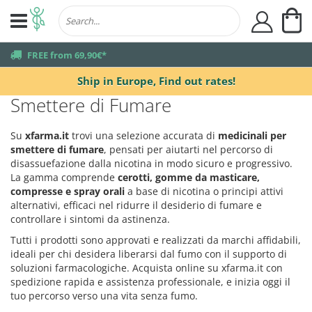
My
user
truck
FREE from 69,90€*
Ship in Europe,
Find out rates!
Smettere di Fumare
Su
xfarma.it
trovi una selezione accurata di
medicinali per
smettere di fumare
, pensati per aiutarti nel percorso di
disassuefazione dalla nicotina in modo sicuro e progressivo.
La gamma comprende
cerotti, gomme da masticare,
compresse e spray orali
a base di nicotina o principi attivi
alternativi, efficaci nel ridurre il desiderio di fumare e
controllare i sintomi da astinenza.
Tutti i prodotti sono approvati e realizzati da marchi affidabili,
ideali per chi desidera liberarsi dal fumo con il supporto di
soluzioni farmacologiche. Acquista online su xfarma.it con
spedizione rapida e assistenza professionale, e inizia oggi il
tuo percorso verso una vita senza fumo.