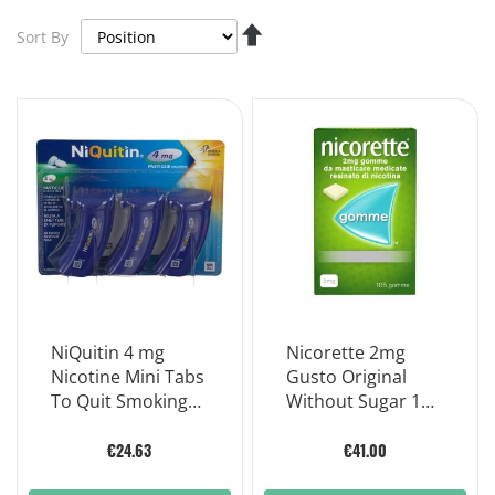
Set
Sort By
Descending
Direction
NiQuitin 4 mg
Nicorette 2mg
Nicotine Mini Tabs
Gusto Original
To Quit Smoking
Without Sugar 105
Mint Flavor 3
Medicated
Boxes
Chewing Gum
€24.63
€41.00