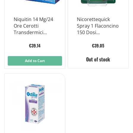
Niquitin 14 Mg/24
Nicorettequick
Ore Cerotti
Spray 1 Flaconcino
Transdermici
150 Dosi
Trasparenti
Soluzione
Oromucosale
€39.14
€39.05
1mg/erogazione
Frutti Rossi
Out of stock
Add to Cart