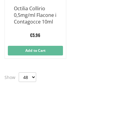
Octilia Collirio
0,5mg/ml Flacone i
Contagocce 10ml
€5.96
Add to Cart
Show