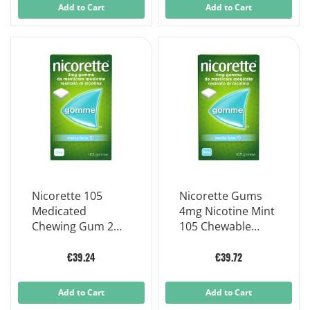
Add to Cart
Add to Cart
Nicorette 105
Nicorette Gums
Medicated
4mg Nicotine Mint
Chewing Gum 2
105 Chewable
Mg Strong Mint
Gummies
Taste
€39.24
€39.72
Add to Cart
Add to Cart