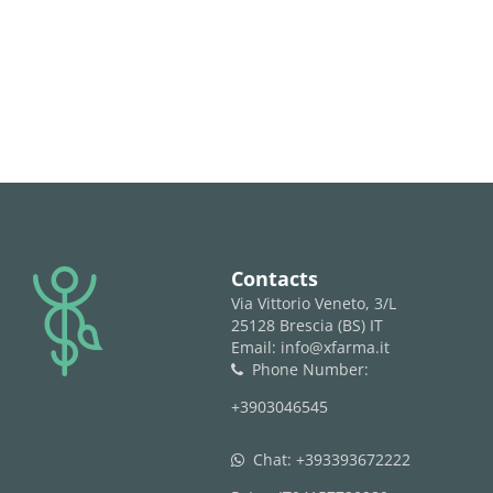
logo
Contacts
Via Vittorio Veneto, 3/L
25128 Brescia (BS) IT
Email: info@xfarma.it
Phone Number:
phone
+3903046545
Chat:
+393393672222
whatsapp