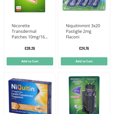
Nicorette
Niquitinmint 3x20
Transdermal
Pastiglie 2mg
Patches 10mg/16H
Flaconi
7 Patches
€39.26
€24.76
Add to Cart
Add to Cart