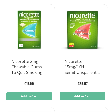
Nicorette 2mg
Nicorette
Chewable Gums
15mg/16H
To Quit Smoking
Semitransparent
30 Pieces
Transdermal
Patches Nicotine
€17.90
€39.97
Add to Cart
Add to Cart