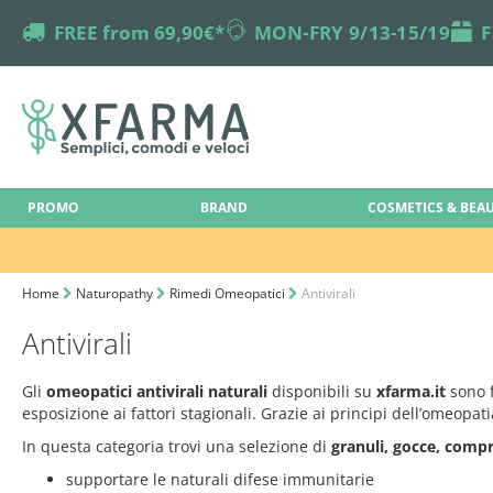
truck
FREE from 69,90€*
online-support
MON-FRY 9/13-15/19
box
F
PROMO
BRAND
COSMETICS & BEA
Home
Naturopathy
Rimedi Omeopatici
Antivirali
Antivirali
Gli
omeopatici antivirali naturali
disponibili su
xfarma.it
sono f
esposizione ai fattori stagionali. Grazie ai principi dell’omeop
In questa categoria trovi una selezione di
granuli, gocce, compr
supportare le naturali difese immunitarie