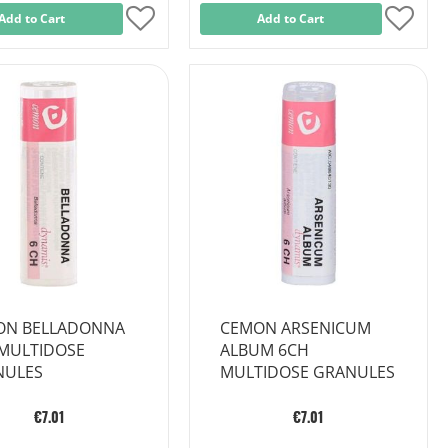
Add to Cart
Add
Add to Cart
Add
to
to
Wish
Wish
List
List
ON BELLADONNA
CEMON ARSENICUM
MULTIDOSE
ALBUM 6CH
NULES
MULTIDOSE GRANULES
€7.01
€7.01