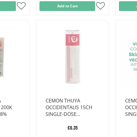
Add
Add to Cart
Add
to
to
Wish
Wish
List
List
A
CEMON THUYA
CEM
 200K
OCCIDENTALIS 15CH
OCCI
18%
SINGLE-DOSE
SING
GLOBULES
GLO
€6.35