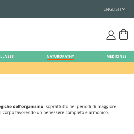
ENGLISH
My
user
ELLNESS
NATUROPATHY
MEDICINES
logiche dell’organismo
, soprattutto nei periodi di maggiore
e del corpo favorendo un benessere completo e armonico.