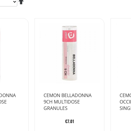
Descending
Direction
ADONNA
CEMON BELLADONNA
CEM
OSE
9CH MULTIDOSE
OCCI
GRANULES
SING
GLO
€7.01