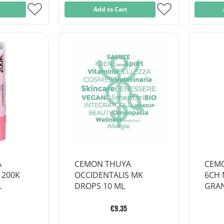
Add
Add to Cart
Add
to
to
Wish
Wish
List
List
A
CEMON THUYA
CEM
 200K
OCCIDENTALIS MK
6CH 
DROPS 10 ML
GRA
€9.35