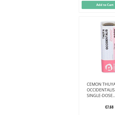
Add to Cart
CEMON THUY
OCCIDENTALIS
SINGLE-DOSE
GLOBULES
€7.68