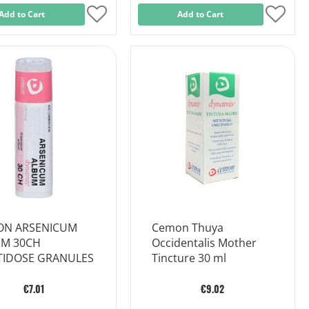
Add to Cart
Add
Add to Cart
Add
to
to
Wish
Wish
List
List
ON ARSENICUM
Cemon Thuya
M 30CH
Occidentalis Mother
IDOSE GRANULES
Tincture 30 ml
€7.01
€9.02