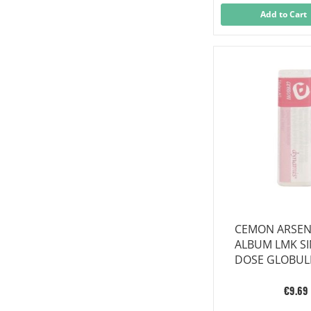
Add to Cart
CEMON ARSE
ALBUM LMK SI
DOSE GLOBUL
€9.69