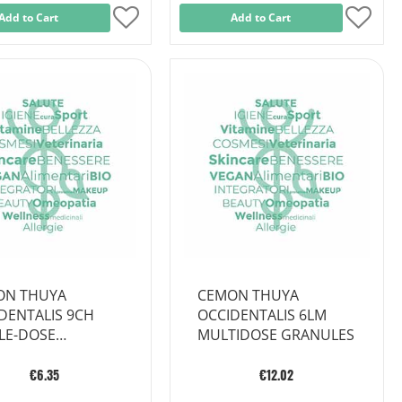
Add to Cart
Add
Add to Cart
Add
to
to
Wish
Wish
List
List
ON THUYA
CEMON THUYA
DENTALIS 9CH
OCCIDENTALIS 6LM
LE-DOSE
MULTIDOSE GRANULES
BULES
€6.35
€12.02