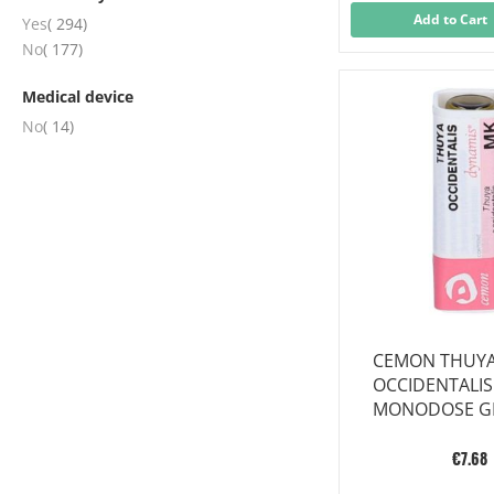
Add to Cart
items
Yes
294
items
No
177
Medical device
items
No
14
CEMON THUY
OCCIDENTALIS
MONODOSE G
€7.68