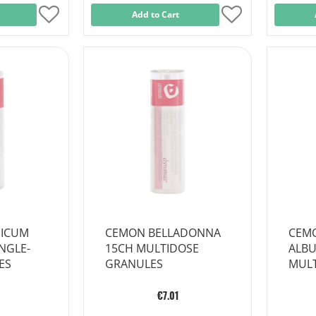
Add
Add to Cart
Add
to
to
Wish
Wish
List
List
NICUM
CEMON BELLADONNA
CEM
NGLE-
15CH MULTIDOSE
ALBU
ES
GRANULES
MULT
€7.01