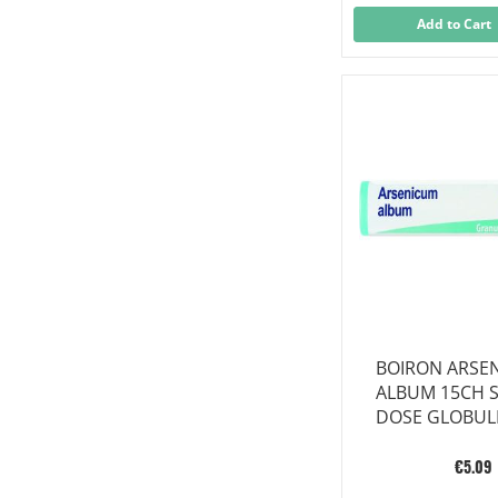
Add to Cart
BOIRON ARSE
ALBUM 15CH S
DOSE GLOBUL
€5.09