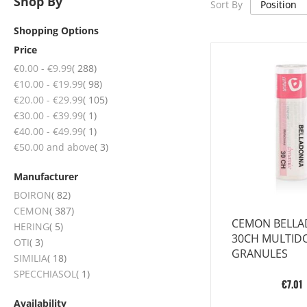
Shop By
Sort By
Shopping Options
Price
items
€0.00
-
€9.99
288
items
€10.00
-
€19.99
98
items
€20.00
-
€29.99
105
item
€30.00
-
€39.99
1
item
€40.00
-
€49.99
1
items
€50.00
and above
3
Manufacturer
items
BOIRON
82
items
CEMON
387
CEMON BELL
items
HERING
5
30CH MULTID
items
OTI
3
GRANULES
items
SIMILIA
18
item
SPECCHIASOL
1
€7.01
Availability