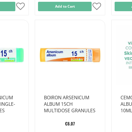
Add
Add to Cart
Add
to
to
Wish
Wish
List
List
NICUM
BOIRON ARSENICUM
CEM
INGLE-
ALBUM 15CH
ALBU
ES
MULTIDOSE GRANULES
10M
€6.07