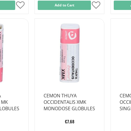
Add
Add to Cart
Add
to
to
Wish
Wish
List
List
A
CEMON THUYA
CEM
 MK
OCCIDENTALIS XMK
OCCI
LOBULES
MONODOSE GLOBULES
SING
GLO
€7.68