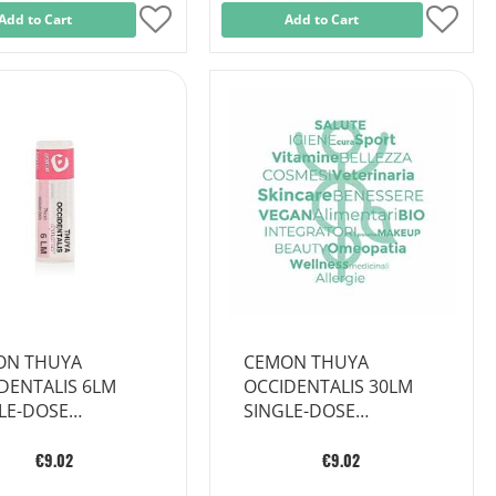
Add to Cart
Add
Add to Cart
Add
to
to
Wish
Wish
List
List
ON THUYA
CEMON THUYA
DENTALIS 6LM
OCCIDENTALIS 30LM
LE-DOSE
SINGLE-DOSE
BULES
GLOBULES
€9.02
€9.02