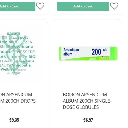
Add to Cart
Add
Add to Cart
Add
to
to
Wish
Wish
List
List
ON ARSENICUM
BOIRON ARSENICUM
M 200CH DROPS
ALBUM 200CH SINGLE-
L
DOSE GLOBULES
€9.35
€6.97