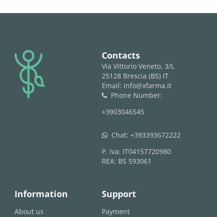
logo
Contacts
Via Vittorio Veneto, 3/L
25128 Brescia (BS) IT
Email: info@xfarma.it
Phone Number:
phone
+3903046545
Chat:
+393393672222
whatsapp
P. Iva: IT04157720980
REA: BS 593061
Information
Support
About us
Payment