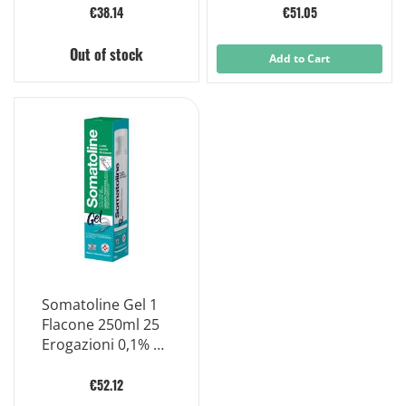
€38.14
€51.05
Out of stock
Add to Cart
Somatoline Gel 1
Flacone 250ml 25
Erogazioni 0,1% +
0,3% i Sacchetto e
Dosatore
€52.12