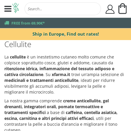
My
user
truck
FREE from 69,90€*
Ship in Europe,
Find out rates!
Cellulite
La
cellulite
è un inestetismo cutaneo molto comune che
colpisce soprattutto cosce, glutei e addome, causato da
ritenzione idrica, infiammazione del tessuto adiposo e
cattiva circolazione
. Su
xfarma.it
trovi un’ampia selezione di
medicinali e trattamenti anticellulite
, ideati per ridurre
visibilmente gli accumuli adiposi, levigare la pelle e
migliorare il microcircolo.
La nostra gamma comprende
creme anticellulite, gel
drenanti, integratori orali, pomate termoattive e
trattamenti specifici
a base di
caffeina, centella asiatica,
escina, carnitina e altri principi attivi efficaci
, utili per
contrastare la pelle a buccia d’arancia e migliorare il tono
cutaneo.