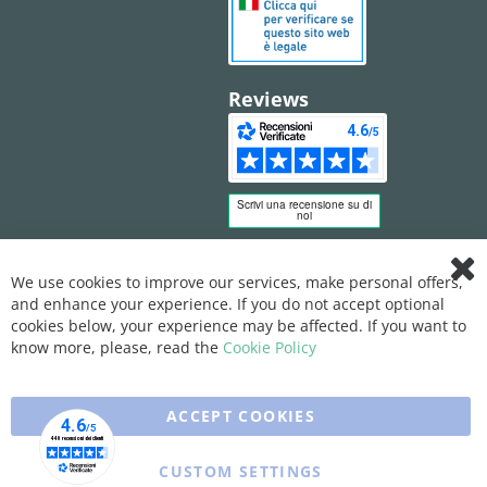
Reviews
We use cookies to improve our services, make personal offers,
Clo
and enhance your experience. If you do not accept optional
Coo
Bar
cookies below, your experience may be affected. If you want to
know more, please, read the
Cookie Policy
ACCEPT COOKIES
CUSTOM SETTINGS