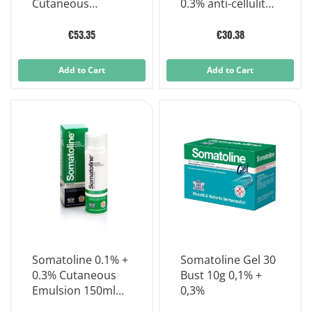
Cutaneous
0.3% anti-cellulite
Emulsion with 25-
15 sachets
application
€53.35
€30.38
dispenser
Add to Cart
Add to Cart
Somatoline 0.1% +
Somatoline Gel 30
0.3% Cutaneous
Bust 10g 0,1% +
Emulsion 150ml
0,3%
bottle