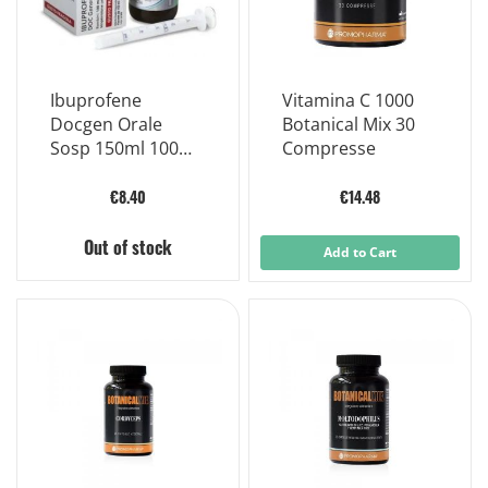
Ibuprofene
Vitamina C 1000
Docgen Orale
Botanical Mix 30
Sosp 150ml 100
Compresse
Mg/5ml Gusto
Fragola Senza
€8.40
€14.48
Zucchero
Out of stock
Add to Cart