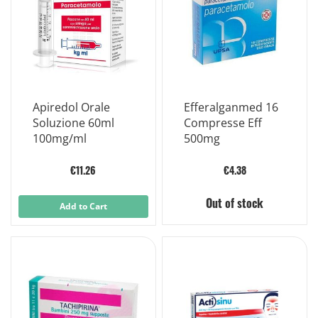
Apiredol Orale
Efferalganmed 16
Soluzione 60ml
Compresse Eff
100mg/ml
500mg
€11.26
€4.38
Out of stock
Add to Cart