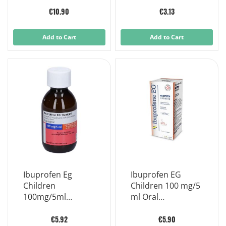
Fragola 150 ml
€10.90
€3.13
Add to Cart
Add to Cart
Ibuprofen Eg
Ibuprofen EG
Children
Children 100 mg/5
100mg/5ml
ml Oral
Orange Flavor
Suspension
Syrup Without
Strawberry Flavor
€5.92
€5.90