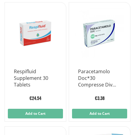
Respifluid
Paracetamolo
Supplement 30
Doc*30
Tablets
Compresse Div
500mg
€24.54
€3.38
Add to Cart
Add to Cart