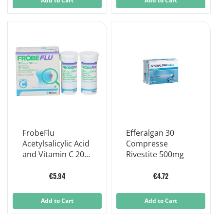
Add to Cart
Add to Cart
FrobeFlu
Efferalgan 30
Acetylsalicylic Acid
Compresse
and Vitamin C 20
Rivestite 500mg
Effervescent
Tablets
€5.94
€4.72
Add to Cart
Add to Cart