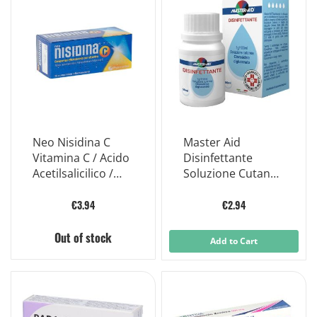
Neo Nisidina C
Master Aid
Vitamina C / Acido
Disinfettante
Acetilsalicilico /
Soluzione Cutanea
Paracetamolo 10
1 G/100ml 50ml
Compresse
€3.94
€2.94
Effervescenti
Out of stock
Add to Cart