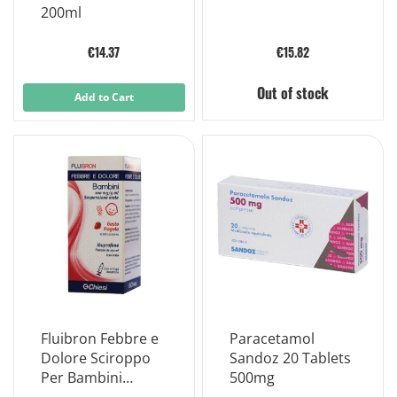
200ml
€14.37
€15.82
Out of stock
Add to Cart
Fluibron Febbre e
Paracetamol
Dolore Sciroppo
Sandoz 20 Tablets
Per Bambini
500mg
100mg/5ml Gusto