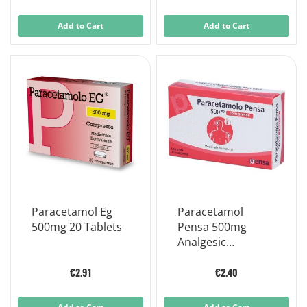
Sugar 150ml
Sugar Free 150 ml
Add to Cart
Add to Cart
Paracetamol Eg
Paracetamol
500mg 20 Tablets
Pensa 500mg
Analgesic
Antipyretic 20
Tablets
€2.91
€2.40