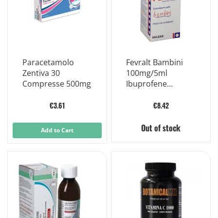
Paracetamolo
Fevralt Bambini
Zentiva 30
100mg/5ml
Compresse 500mg
Ibuprofene
Sospensione Orale
100ml
€3.61
€8.42
Out of stock
Add to Cart