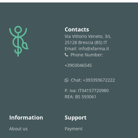
logo
Contacts
Via Vittorio Veneto, 3/L
25128 Brescia (BS) IT
Email: info@xfarma.it
Phone Number:
phone
+3903046545
Chat:
+393393672222
whatsapp
P. Iva: IT04157720980
REA: BS 593061
Information
Support
About us
Payment