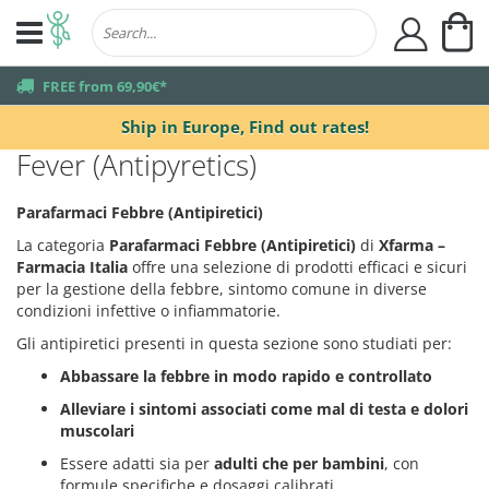
My
user
truck
FREE from 69,90€*
Ship in Europe,
Find out rates!
Fever (Antipyretics)
Parafarmaci Febbre (Antipiretici)
La categoria
Parafarmaci Febbre (Antipiretici)
di
Xfarma –
Farmacia Italia
offre una selezione di prodotti efficaci e sicuri
per la gestione della febbre, sintomo comune in diverse
condizioni infettive o infiammatorie.
Gli antipiretici presenti in questa sezione sono studiati per:
Abbassare la febbre in modo rapido e controllato
Alleviare i sintomi associati come mal di testa e dolori
muscolari
Essere adatti sia per
adulti che per bambini
, con
formule specifiche e dosaggi calibrati