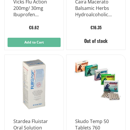
Vicks Flu Action
Caira Macerato
200mg/ 30mg
Balsamic Herbs
Ibuprofen
Hydroalcoholic
Pseudoephedrine
Extract Drops
12 Tablets
50ml
€6.62
€16.35
Out of stock
Add to Cart
Stardea Fluistar
Skudo Temp 50
Oral Solution
Tablets 760