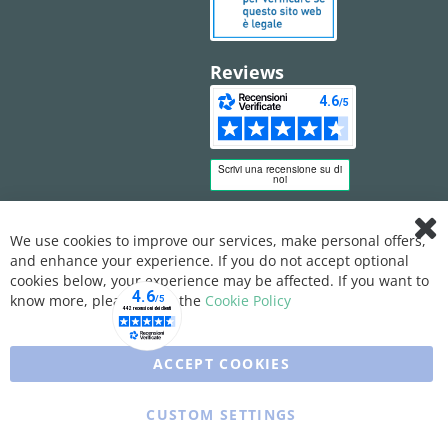
Reviews
We use cookies to improve our services, make personal offers,
Clo
and enhance your experience. If you do not accept optional
Coo
Bar
cookies below, your experience may be affected. If you want to
know more, please, read the
Cookie Policy
ACCEPT COOKIES
CUSTOM SETTINGS
Copyright © 2025 XFARMA. All rights reserved.