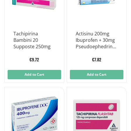
Tachipirina
Actisinu 200mg
Bambini 20
Ibuprofen + 30mg
Supposte 250mg
Pseudoephedrine
12 Coated Tablets
€9.72
€7.82
Add to Cart
Add to Cart