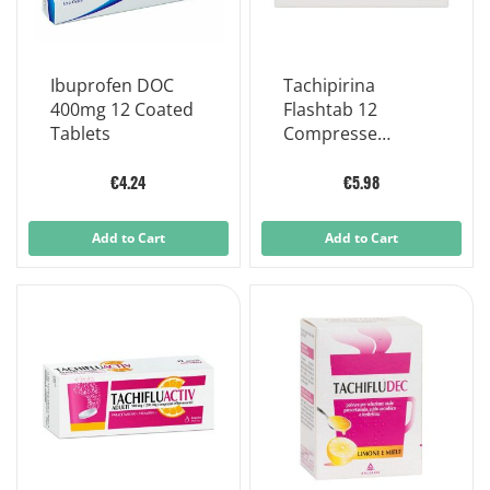
Ibuprofen DOC
Tachipirina
400mg 12 Coated
Flashtab 12
Tablets
Compresse
Dispers 125mg
€4.24
€5.98
Add to Cart
Add to Cart