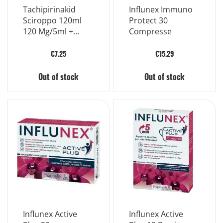
Tachipirinakid
Influnex Immuno
Sciroppo 120ml
Protect 30
120 Mg/5ml +
Compresse
Adattatore +
Siringa Dosatrice
€7.25
€15.29
Out of stock
Out of stock
Influnex Active
Influnex Active