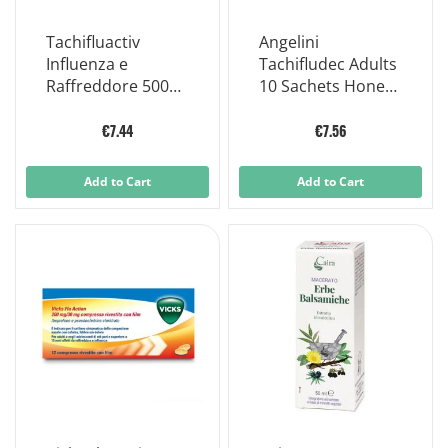
Tachifluactiv
Angelini
Influenza e
Tachifludec Adults
Raffreddore 500
10 Sachets Honey
Mg/60mg
And Lemon Oral
Compresse
Solution
€7.44
€7.56
Effervescenti
Add to Cart
Add to Cart