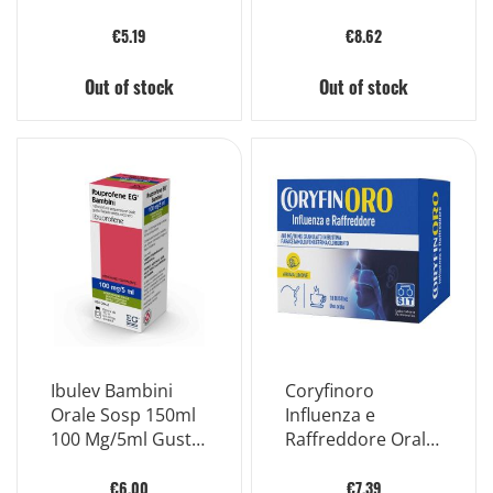
400mg + 240mg 20
Compresse
€5.19
€8.62
Effervescenti
Out of stock
Out of stock
Ibulev Bambini
Coryfinoro
Orale Sosp 150ml
Influenza e
100 Mg/5ml Gusto
Raffreddore Orale
Fragola
Grat 10 Bust 600
Senzazucchero
Mg+ 10mg
€6.00
€7.39