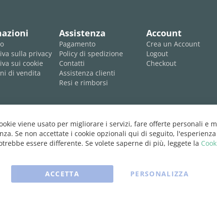
mazioni
Assistenza
Account
mo
Pagamento
Crea un Account
iva sulla privacy
Policy di spedizione
Logout
iva sui cookie
Contatti
Checkout
ni di vendita
Assistenza clienti
Resi e rimborsi
cookie viene usato per migliorare i servizi, fare offerte personali e m
nza. Se non accettate i cookie opzionali qui di seguito, l'esperienza
trebbe essere differente. Se volete saperne di più, leggete la
Cook
ACCETTA
PERSONALIZZA