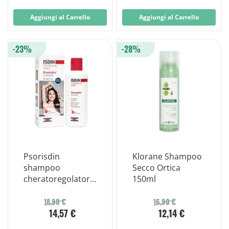
Aggiungi al Carrello
Aggiungi al Carrello
-23%
-28%
Psorisdin
Klorane Shampoo
shampoo
Secco Ortica
cheratoregolatore
150ml
antiprurito 200 ml
18,90 €
16,90 €
14,57 €
12,14 €