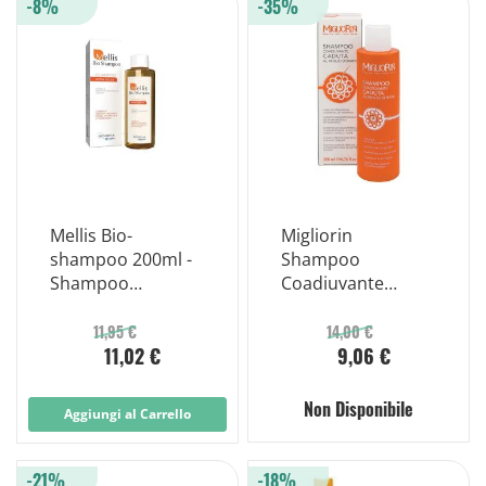
-8%
-35%
Mellis Bio-
Migliorin
shampoo 200ml -
Shampoo
Shampoo
Coadiuvante
Naturale e
Caduta 200ml
Delicato
11,95 €
14,00 €
11,02 €
9,06 €
Non Disponibile
Aggiungi al Carrello
-21%
-18%