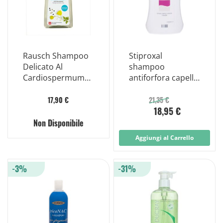
Rausch Shampoo
Stiproxal
Delicato Al
shampoo
Cardiospermum
antiforfora capelli
Ipoallergenico
grassi 100 ml
200ml
17,90 €
21,35 €
18,95 €
Non Disponibile
Aggiungi al Carrello
-3%
-31%