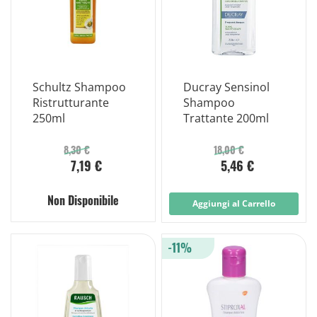
Schultz Shampoo
Ducray Sensinol
Ristrutturante
Shampoo
250ml
Trattante 200ml
8,30 €
18,00 €
7,19 €
5,46 €
Non Disponibile
Aggiungi al Carrello
-11%