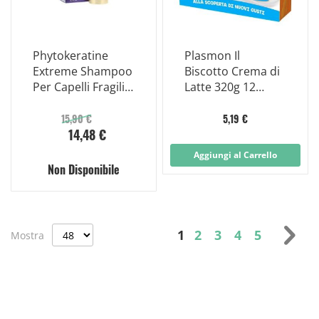
Phytokeratine
Plasmon Il
Extreme Shampoo
Biscotto Crema di
Per Capelli Fragili E
Latte 320g 12
Rovinati 200ml
Mesi+
15,90 €
5,19 €
14,48 €
Aggiungi al Carrello
Non Disponibile
Pagina
Attualmente stai legg
Pagina
Pagina
Pagina
Pagina
Pag
Suc
1
2
3
4
5
Mostra