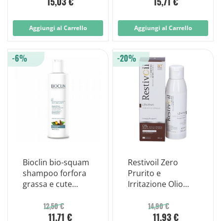
15,03 €
15,71 €
Aggiungi al Carrello
Aggiungi al Carrello
-6%
-20%
Bioclin bio-squam
Restivoil Zero
shampoo forfora
Prurito e
grassa e cute
Irritazione Olio
sensibile 200 ml
Shampoo Lenitivo
150ml
12,50 €
14,90 €
11,71 €
11,93 €