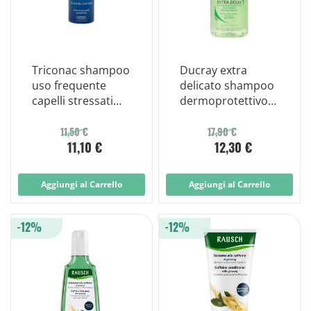
Triconac shampoo
Ducray extra
uso frequente
delicato shampoo
capelli stressati
dermoprotettivo
200 ml
400 ml
11,50 €
17,90 €
11,10 €
12,30 €
Aggiungi al Carrello
Aggiungi al Carrello
-12%
-12%