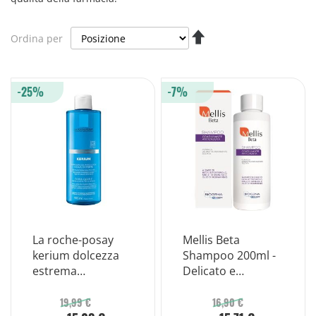
Imposta
Ordina per
la
direzione
decrescente
-25%
-7%
La roche-posay
Mellis Beta
kerium dolcezza
Shampoo 200ml -
estrema
Delicato e
shampoo-gel
Nutriente per
fisiologico 400ml
Capelli
19,99 €
16,90 €