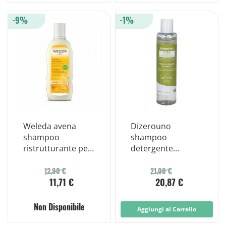
-9%
-1%
Weleda avena
Dizerouno
shampoo
shampoo
ristrutturante per
detergente
capelli secchi 190
delicato capelli e
ml
cuoio capelluto
12,90 €
21,00 €
11,71 €
20,87 €
200 ml
Non Disponibile
Aggiungi al Carrello