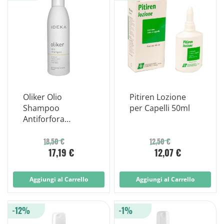
Oliker Olio
Pitiren Lozione
Shampoo
per Capelli 50ml
Antiforfora
Addolcente e
Lenitivo 200ml
18,50 €
12,50 €
17,19 €
12,07 €
Aggiungi al Carrello
Aggiungi al Carrello
-12%
-1%