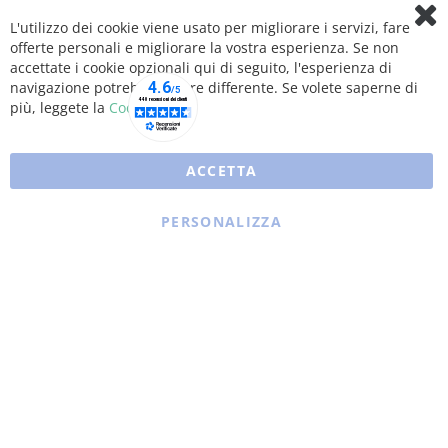
L'utilizzo dei cookie viene usato per migliorare i servizi, fare
Clo
offerte personali e migliorare la vostra esperienza. Se non
Coo
Bar
accettate i cookie opzionali qui di seguito, l'esperienza di
navigazione potrebbe essere differente. Se volete saperne di
più, leggete la
Cookie Policy
ACCETTA
PERSONALIZZA
Copyright © 2025 XFARMA. All rights reserved.