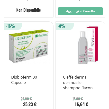
Non Disponibile
Aggiungi al Carrello
-16%
-8%
Disbioferm 30
Cieffe derma
Capsule
dermosile
shampoo flacone
150ml
29,90 €
18,00 €
25,23 €
16,64 €