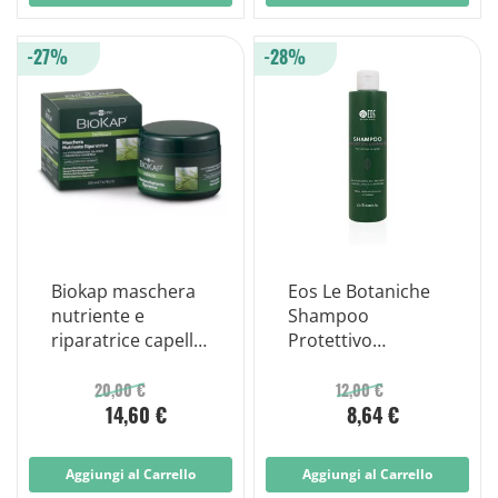
-27%
-28%
Biokap maschera
Eos Le Botaniche
nutriente e
Shampoo
riparatrice capelli
Protettivo
secchi 200 ml
Idratante 200ml
20,00 €
12,00 €
14,60 €
8,64 €
Aggiungi al Carrello
Aggiungi al Carrello