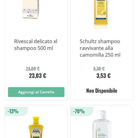
Rivescal delicato xl
Schultz shampoo
shampoo 500 ml
ravvivante alla
camomilla 250 ml
24,00 €
8,30 €
23,03 €
3,53 €
Non Disponibile
Aggiungi al Carrello
-13%
-70%