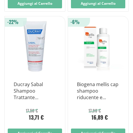
Aggiungi al Carrello
Aggiungi al Carrello
-22%
-6%
Ducray Sabal
Biogena mellis cap
Shampoo
shampoo
Trattante
riducente e
Seboriduttore
lenitivo 200ml
17,50 €
17,90 €
13,71 €
16,89 €