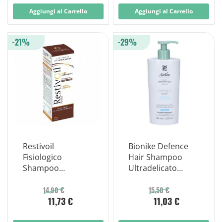
Aggiungi al Carrello
Aggiungi al Carrello
-21%
-29%
Restivoil
Bionike Defence
Fisiologico
Hair Shampoo
Shampoo
Ultradelicato
Sebonormalizzant
Dermolenitivo 400
e Per Capelli
Ml.
14,90 €
15,50 €
11,73 €
11,03 €
Grassi 250ml