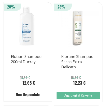
-20%
-28%
Elution Shampoo
Klorane Shampoo
200ml Ducray
Secco Extra
Delicato
Avena&ceramide
Tutti I Tipi di
15,90 €
16,90 €
12,65 €
12,23 €
Capelli Spray
150ml
Non Disponibile
Aggiungi al Carrello