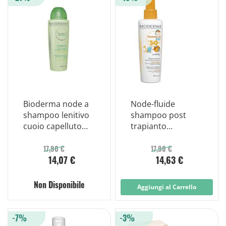
Bioderma node a
Node-fluide
shampoo lenitivo
shampoo post
cuoio capelluto
trapianto
sensibile 400 ml
tricologico 400 ml
17,90 €
17,90 €
14,07 €
14,63 €
Non Disponibile
Aggiungi al Carrello
-7%
-3%