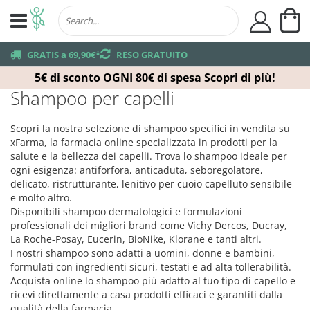
Ca
user
truck
GRATIS a 69,90€*
returns
RESO GRATUITO
5€ di sconto OGNI 80€ di spesa
Scopri di più!
Shampoo per capelli
Scopri la nostra selezione di shampoo specifici in vendita su
xFarma, la farmacia online specializzata in prodotti per la
salute e la bellezza dei capelli. Trova lo shampoo ideale per
ogni esigenza: antiforfora, anticaduta, seboregolatore,
delicato, ristrutturante, lenitivo per cuoio capelluto sensibile
e molto altro.
Disponibili shampoo dermatologici e formulazioni
professionali dei migliori brand come Vichy Dercos, Ducray,
La Roche-Posay, Eucerin, BioNike, Klorane e tanti altri.
I nostri shampoo sono adatti a uomini, donne e bambini,
formulati con ingredienti sicuri, testati e ad alta tollerabilità.
Acquista online lo shampoo più adatto al tuo tipo di capello e
ricevi direttamente a casa prodotti efficaci e garantiti dalla
qualità della farmacia.