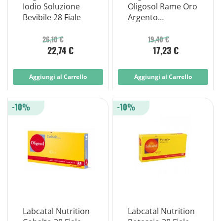
Iodio Soluzione
Oligosol Rame Oro
Bevibile 28 Fiale
Argento
Oligoelementi
Gocce 60ml
26,10 €
19,40 €
22,74 €
17,23 €
Aggiungi al Carrello
Aggiungi al Carrello
-10%
-10%
Labcatal Nutrition
Labcatal Nutrition