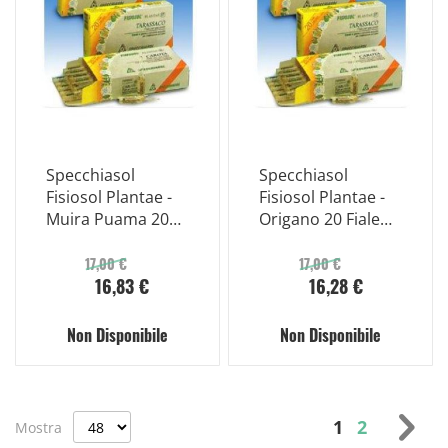
Specchiasol
Specchiasol
Fisiosol Plantae -
Fisiosol Plantae -
Muira Puama 20
Origano 20 Fiale
Fiale Bevibili
Bevibili
17,00 €
17,00 €
16,83 €
16,28 €
Non Disponibile
Non Disponibile
Pagina
Attualmente 
Pagina
Pag
Suc
1
2
Mostra