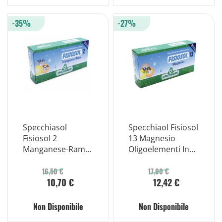
-35%
-27%
Specchiasol
Specchiaol Fisiosol
Fisiosol 2
13 Magnesio
Manganese-Rame
Oligoelementi In
Oligoelementi 20
Soluzione
Fiale
Acquosa 20 Fiale
16,50 €
17,00 €
10,70 €
12,42 €
Non Disponibile
Non Disponibile