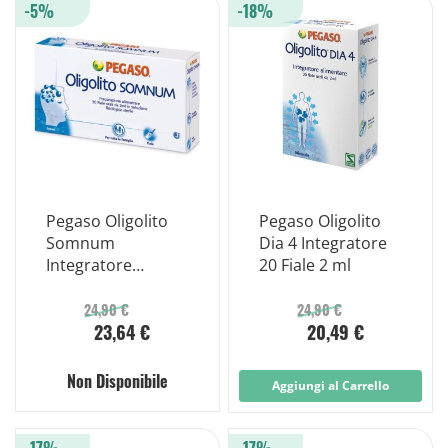
-5%
-18%
Pegaso Oligolito
Pegaso Oligolito
Somnum
Dia 4 Integratore
Integratore
20 Fiale 2 ml
Alimentare 20
Flaconcini 2ml
24,90 €
24,90 €
23,64 €
20,49 €
Non Disponibile
Aggiungi al Carrello
-17%
-17%