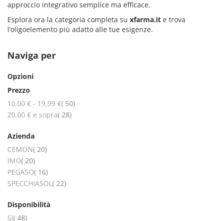
approccio integrativo semplice ma efficace.
Esplora ora la categoria completa su
xfarma.it
e trova
l’oligoelemento più adatto alle tue esigenze.
Naviga per
Opzioni
Prezzo
elementi
10,00 €
-
19,99 €
50
elementi
20,00 €
e sopra
28
Azienda
elementi
CEMON
20
elementi
IMO
20
elementi
PEGASO
16
elementi
SPECCHIASOL
22
Disponibilità
elementi
Sì
48