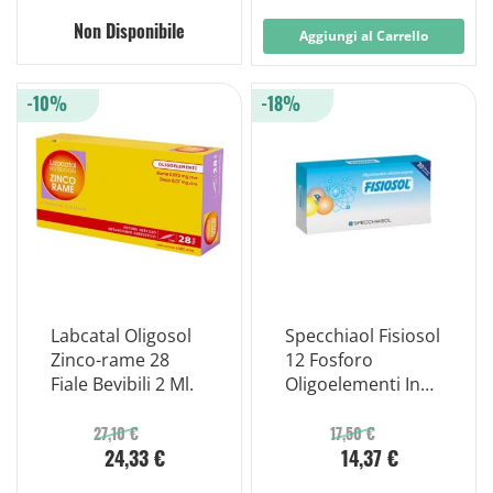
Non Disponibile
Aggiungi al Carrello
-10%
-18%
Labcatal Oligosol
Specchiaol Fisiosol
Zinco-rame 28
12 Fosforo
Fiale Bevibili 2 Ml.
Oligoelementi In
Soluzione
Acquosa 20 Fiale
27,10 €
17,50 €
24,33 €
14,37 €