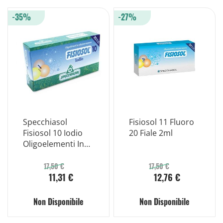
-35%
-27%
Specchiasol
Fisiosol 11 Fluoro
Fisiosol 10 Iodio
20 Fiale 2ml
Oligoelementi In
Soluzione
Acquosa 20 Fiale
17,50 €
17,50 €
11,31 €
12,76 €
Non Disponibile
Non Disponibile