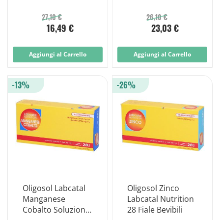
Bevibile 28 Fiale
27,10 €
26,10 €
16,49 €
23,03 €
Aggiungi al Carrello
Aggiungi al Carrello
-13%
-26%
Oligosol Labcatal
Oligosol Zinco
Manganese
Labcatal Nutrition
Cobalto Soluzione
28 Fiale Bevibili