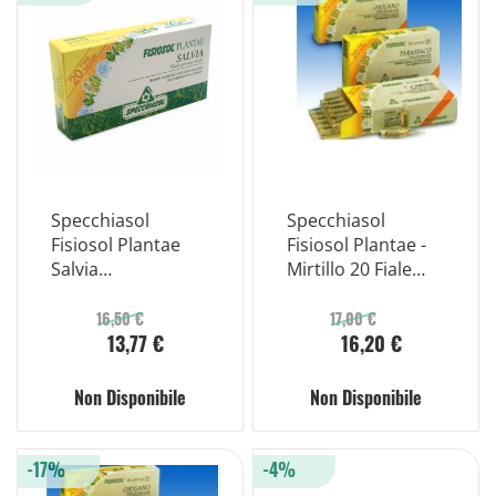
Specchiasol
Specchiasol
Fisiosol Plantae
Fisiosol Plantae -
Salvia
Mirtillo 20 Fiale
Oligoelementi 20
Bevibili
Fiale
16,50 €
17,00 €
13,77 €
16,20 €
Non Disponibile
Non Disponibile
-17%
-4%