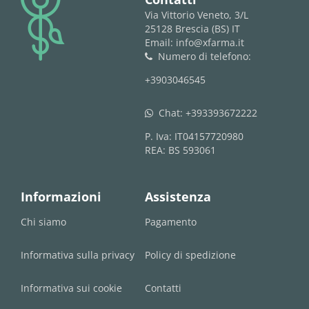
logo
Via Vittorio Veneto, 3/L
25128 Brescia (BS) IT
Email: info@xfarma.it
Numero di telefono:
phone
+3903046545
Chat:
+393393672222
whatsapp
P. Iva: IT04157720980
REA: BS 593061
Informazioni
Assistenza
Chi siamo
Pagamento
Informativa sulla privacy
Policy di spedizione
Informativa sui cookie
Contatti