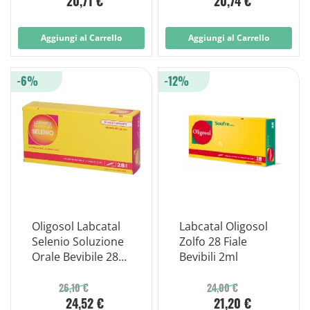
20,71 €
20,74 €
Aggiungi al Carrello
Aggiungi al Carrello
-6%
-12%
Oligosol Labcatal
Labcatal Oligosol
Selenio Soluzione
Zolfo 28 Fiale
Orale Bevibile 28
Bevibili 2ml
Fiale
26,10 €
24,00 €
24,52 €
21,20 €