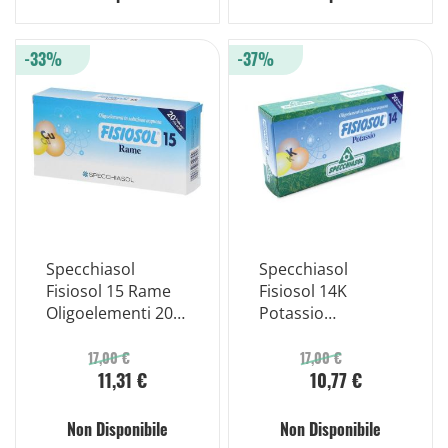
-33%
-37%
Specchiasol
Specchiasol
Fisiosol 15 Rame
Fisiosol 14K
Oligoelementi 20
Potassio
Fiale
Oligoelementi 20
Fiale
17,00 €
17,00 €
11,31 €
10,77 €
Non Disponibile
Non Disponibile