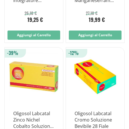
Integratore
Manganese/rame
Alimentare Fiale
28 Fiale
26,10 €
27,10 €
19,25 €
19,99 €
Aggiungi al Carrello
Aggiungi al Carrello
-39%
-12%
Oligosol Labcatal
Oligosol Labcatal
Zinco Nichel
Cromo Soluzione
Cobalto Soluzione
Bevibile 28 Fiale