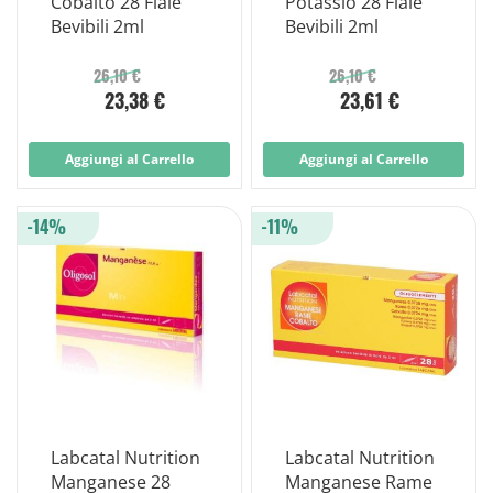
Cobalto 28 Fiale
Potassio 28 Fiale
Bevibili 2ml
Bevibili 2ml
26,10 €
26,10 €
23,38 €
23,61 €
Aggiungi al Carrello
Aggiungi al Carrello
-14%
-11%
Labcatal Nutrition
Labcatal Nutrition
Manganese 28
Manganese Rame