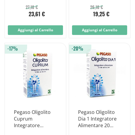
Orale 28 Fiale
27,10 €
26,10 €
23,61 €
19,25 €
Aggiungi al Carrello
Aggiungi al Carrello
-17%
-20%
Pegaso Oligolito
Pegaso Oligolito
Cuprum
Dia 1 Integratore
Integratore
Alimentare 20
Alimentare 20
Fiale 2ml