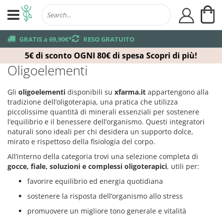
Ca
user
truck
GRATIS a 69,90€*
returns
RESO GRATUITO
5€ di sconto OGNI 80€ di spesa
Scopri di più!
Oligoelementi
Gli
oligoelementi
disponibili su
xfarma.it
appartengono alla
tradizione dell’oligoterapia, una pratica che utilizza
piccolissime quantità di minerali essenziali per sostenere
l’equilibrio e il benessere dell’organismo. Questi integratori
naturali sono ideali per chi desidera un supporto dolce,
mirato e rispettoso della fisiologia del corpo.
All’interno della categoria trovi una selezione completa di
gocce, fiale, soluzioni e complessi oligoterapici
, utili per:
favorire equilibrio ed energia quotidiana
sostenere la risposta dell’organismo allo stress
promuovere un migliore tono generale e vitalità