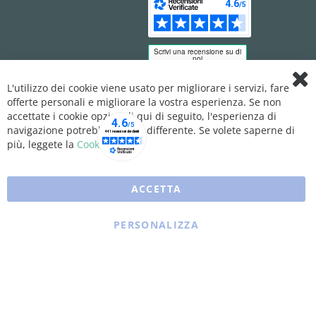
L'utilizzo dei cookie viene usato per migliorare i servizi, fare
Clo
offerte personali e migliorare la vostra esperienza. Se non
Coo
Bar
accettate i cookie opzionali qui di seguito, l'esperienza di
navigazione potrebbe essere differente. Se volete saperne di
più, leggete la
Cookie Policy
ACCETTA
PERSONALIZZA
Copyright © 2025 XFARMA. All rights reserved.