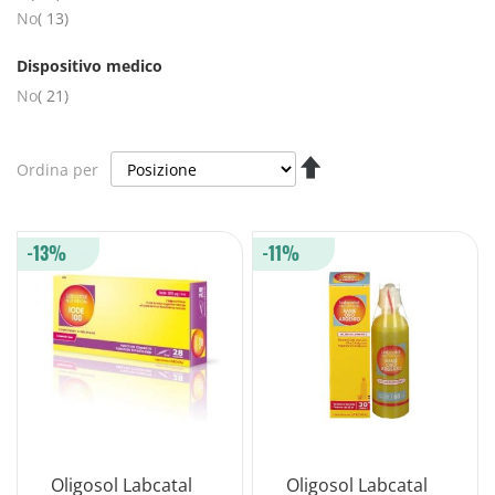
elementi
No
13
Dispositivo medico
elementi
No
21
Imposta
Ordina per
la
direzione
decrescente
-13%
-11%
Oligosol Labcatal
Oligosol Labcatal