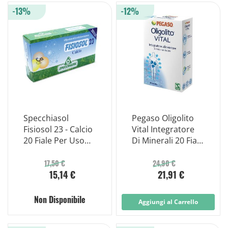
-13%
-12%
Specchiasol
Pegaso Oligolito
Fisiosol 23 - Calcio
Vital Integratore
20 Fiale Per Uso
Di Minerali 20 Fiale
Orale
2 ml
17,50 €
24,90 €
15,14 €
21,91 €
Non Disponibile
Aggiungi al Carrello