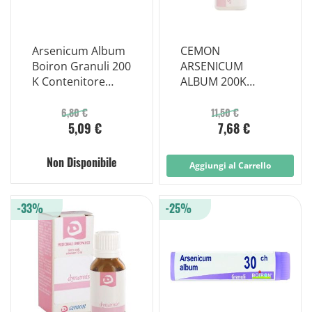
Arsenicum Album
CEMON
Boiron Granuli 200
ARSENICUM
K Contenitore
ALBUM 200K
Monodose
GLOBULI
MONODOSE
6,80 €
11,50 €
5,09 €
7,68 €
Non Disponibile
Aggiungi al Carrello
-33%
-25%