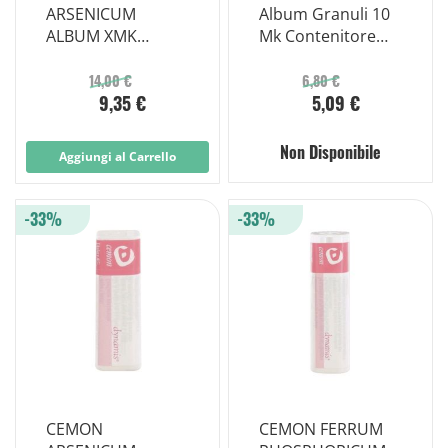
ARSENICUM
Album Granuli 10
ALBUM XMK
Mk Contenitore
GOCCE 10 ML
Monodose
14,00 €
6,80 €
9,35 €
5,09 €
Non Disponibile
Aggiungi al Carrello
-33%
-33%
CEMON
CEMON FERRUM