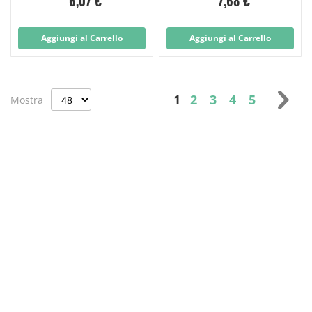
6,07 €
7,68 €
Aggiungi al Carrello
Aggiungi al Carrello
Pagina
Attualmente stai legg
Pagina
Pagina
Pagina
Pagina
Pag
Suc
1
2
3
4
5
Mostra