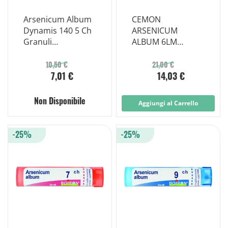
Arsenicum Album
CEMON
Dynamis 140 5 Ch
ARSENICUM
Granuli
ALBUM 6LM
Contenitore
GOCCE 10 ML
MULTIdose
10,50 €
21,00 €
7,01 €
14,03 €
Non Disponibile
Aggiungi al Carrello
-25%
-25%