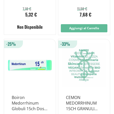
Mk Contenitore
MONODOSE
Monodose
7,10 €
11,50 €
5,32 €
7,68 €
Non Disponibile
Aggiungi al Carrello
-25%
-33%
Boiron
CEMON
Medorrhinum
MEDORRHINUM
Globuli 15ch Dose
15CH GRANULI