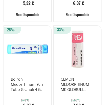
5,32 €
6,07 €
Non Disponibile
Non Disponibile
-25%
-33%
Boiron
CEMON
Medorrhinum 9ch
MEDORRHINUM
Tubo Granuli 4 G.
MK GLOBULI
MONODOSE
8,10 €
11,50 €