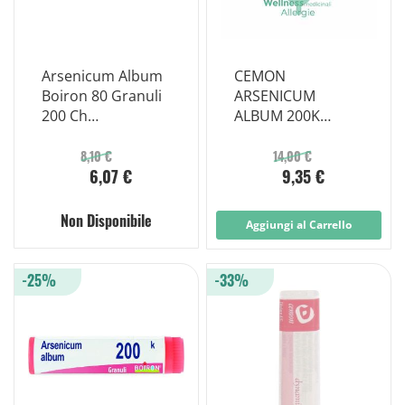
Arsenicum Album
CEMON
Boiron 80 Granuli
ARSENICUM
200 Ch
ALBUM 200K
Contenitore
GOCCE 10 ML
Multidose
8,10 €
14,00 €
6,07 €
9,35 €
Non Disponibile
Aggiungi al Carrello
-25%
-33%