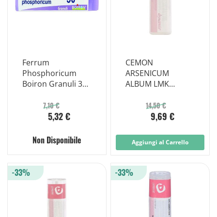
Ferrum
CEMON
Phosphoricum
ARSENICUM
Boiron Granuli 30
ALBUM LMK
Ch Contenitore
GLOBULI
Monodose
MONODOSE
7,10 €
14,50 €
5,32 €
9,69 €
Non Disponibile
Aggiungi al Carrello
-33%
-33%