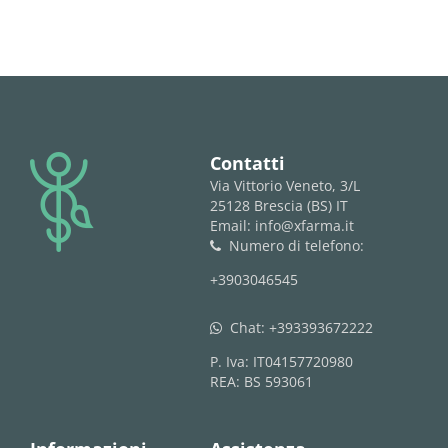
logo
Contatti
Via Vittorio Veneto, 3/L
25128 Brescia (BS) IT
Email: info@xfarma.it
Numero di telefono:
phone
+3903046545
Chat:
+393393672222
whatsapp
P. Iva: IT04157720980
REA: BS 593061