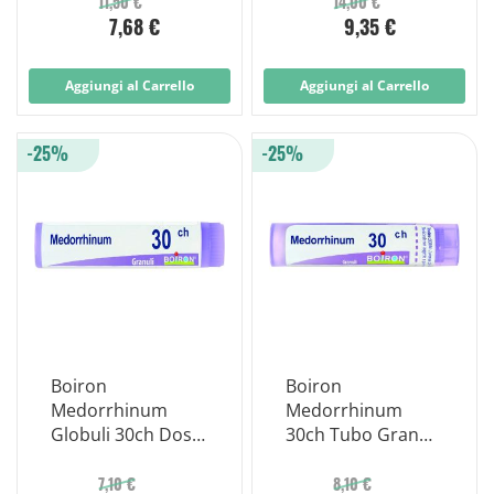
11,50 €
14,00 €
7,68 €
9,35 €
Aggiungi al Carrello
Aggiungi al Carrello
-25%
-25%
Boiron
Boiron
Medorrhinum
Medorrhinum
Globuli 30ch Dose
30ch Tubo Granuli
1g
4 G.
7,10 €
8,10 €