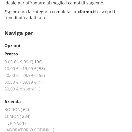
ideale per affrontare al meglio i cambi di stagione.
Esplora ora la categoria completa su
xfarma.it
e scopri i
rimedi più adatti a te.
Naviga per
Opzioni
Prezzo
elementi
0,00 €
-
9,99 €
196
elementi
10,00 €
-
19,99 €
58
elementi
20,00 €
-
29,99 €
55
elemento
30,00 €
-
39,99 €
1
elemento
50,00 €
e sopra
1
Azienda
elementi
BOIRON
62
elementi
CEMON
234
elemento
HERING
1
elemento
LABORATORIO SODINI
1