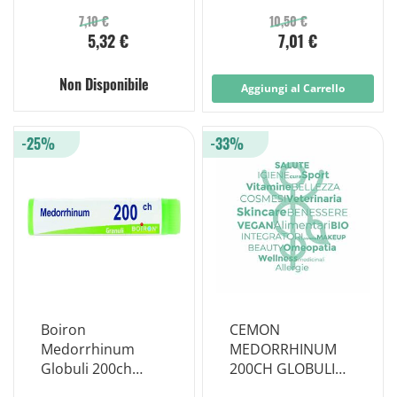
1g
MULTIDOSE
7,10 €
10,50 €
5,32 €
7,01 €
Non Disponibile
Aggiungi al Carrello
-25%
-33%
Boiron
CEMON
Medorrhinum
MEDORRHINUM
Globuli 200ch
200CH GLOBULI
Dose 1g
MONODOSE