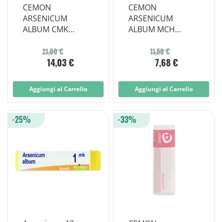
CEMON
CEMON
ARSENICUM
ARSENICUM
ALBUM CMK
ALBUM MCH
GOCCE 10ML
GLOBULI
MONODOSE
21,00 €
11,50 €
14,03 €
7,68 €
Aggiungi al Carrello
Aggiungi al Carrello
-25%
-33%