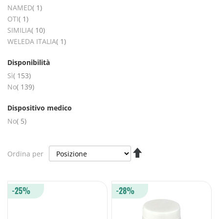
elemento
NAMED
1
elemento
OTI
1
elementi
SIMILIA
10
elemento
WELEDA ITALIA
1
Disponibilità
elementi
Sì
153
elementi
No
139
Dispositivo medico
elementi
No
5
Imposta
Ordina per
la
direzione
decrescente
-25%
-28%