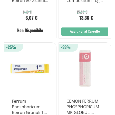
Boiron 80 Granuli
Compositum 10gr
9 Ch Contenitore
Granuli multidose
Multidose
8,10 €
15,50 €
6,07 €
13,36 €
Non Disponibile
Aggiungi al Carrello
-25%
-33%
Ferrum
CEMON FERRUM
Phosphoricum
PHOSPHORICUM
Boiron Granuli 1
MK GLOBULI