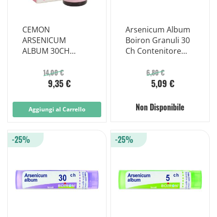
CEMON
Arsenicum Album
ARSENICUM
Boiron Granuli 30
ALBUM 30CH
Ch Contenitore
GOCCE 10ML
Monodose
14,00 €
6,80 €
9,35 €
5,09 €
Non Disponibile
Aggiungi al Carrello
-25%
-25%