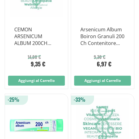
CEMON
Arsenicum Album
ARSENICUM
Boiron Granuli 200
ALBUM 200CH
Ch Contenitore
GOCCE 10ML
Monodose
14,00 €
9,30 €
9,35 €
6,97 €
Aggiungi al Carrello
Aggiungi al Carrello
-25%
-33%