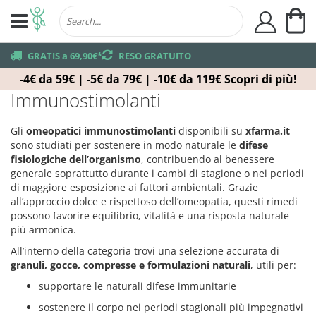
Ca
user
truck
GRATIS a 69,90€*
returns
RESO GRATUITO
-4€ da 59€ | -5€ da 79€ | -10€ da 119€
Scopri di più!
Immunostimolanti
Gli
omeopatici immunostimolanti
disponibili su
xfarma.it
sono studiati per sostenere in modo naturale le
difese
fisiologiche dell’organismo
, contribuendo al benessere
generale soprattutto durante i cambi di stagione o nei periodi
di maggiore esposizione ai fattori ambientali. Grazie
all’approccio dolce e rispettoso dell’omeopatia, questi rimedi
possono favorire equilibrio, vitalità e una risposta naturale
più armonica.
All’interno della categoria trovi una selezione accurata di
granuli, gocce, compresse e formulazioni naturali
, utili per:
supportare le naturali difese immunitarie
sostenere il corpo nei periodi stagionali più impegnativi