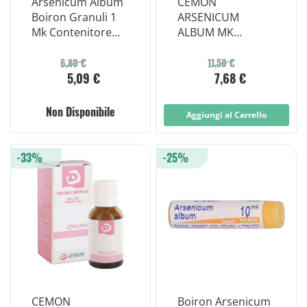
Arsenicum Album
CEMON
Boiron Granuli 1
ARSENICUM
Mk Contenitore
ALBUM MK
Monodose
GLOBULI
MONODOSE
6,80 €
11,50 €
5,09 €
7,68 €
Non Disponibile
Aggiungi al Carrello
-33%
-25%
CEMON
Boiron Arsenicum