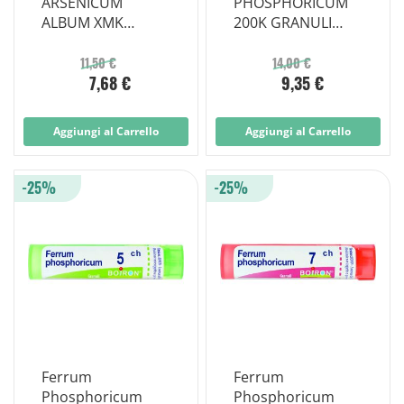
ARSENICUM
PHOSPHORICUM
ALBUM XMK
200K GRANULI
GLOBULI
MULTIDOSE
MONODOSE
11,50 €
14,00 €
7,68 €
9,35 €
Aggiungi al Carrello
Aggiungi al Carrello
-25%
-25%
Ferrum
Ferrum
Phosphoricum
Phosphoricum