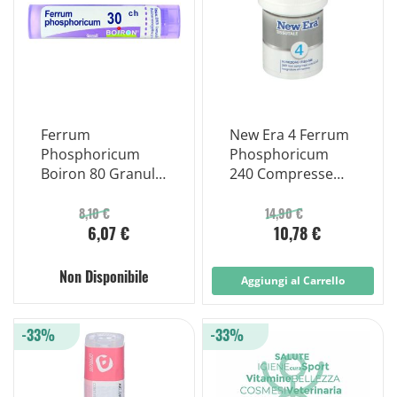
Ferrum
New Era 4 Ferrum
Phosphoricum
Phosphoricum
Boiron 80 Granuli
240 Compresse
30 Ch Contenitore
Orodispersibili
Multidose
8,10 €
14,90 €
6,07 €
10,78 €
Non Disponibile
Aggiungi al Carrello
-33%
-33%