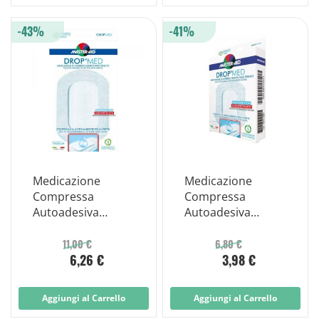
-43%
-41%
Medicazione
Medicazione
Compressa
Compressa
Autoadesiva
Autoadesiva
Dermoattiva
Dermoattiva
Ipoallergenica
Ipoallergenica
11,00 €
6,80 €
6,26 €
3,98 €
Aerata Master-aid
Aerata Master-aid
Drop Med 10,5x15
Drop Med 10x6 5
5 Pezzi
Pezzi
Aggiungi al Carrello
Aggiungi al Carrello