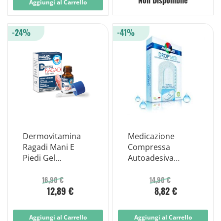
Aggiungi al Carrello
-24%
-41%
Dermovitamina
Medicazione
Ragadi Mani E
Compressa
Piedi Gel
Autoadesiva
Cicatrizzante 7ml
Dermoattiva
Ipoallergenica
16,90 €
14,90 €
12,89 €
8,82 €
Aerata Master-aid
Drop Med 10,5x20
5 Pezzi
Aggiungi al Carrello
Aggiungi al Carrello