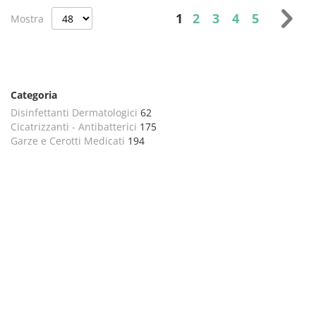
Pagina
Attualmente stai legg
Pagina
Pagina
Pagina
Pagina
Pag
Suc
1
2
3
4
5
Mostra
Categoria
Disinfettanti Dermatologici
62
Cicatrizzanti - Antibatterici
175
Garze e Cerotti Medicati
194