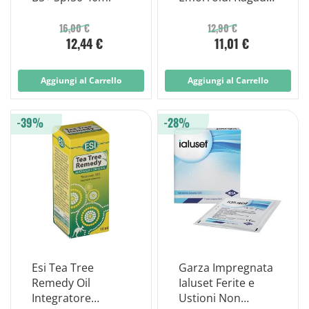
Anali 30ml i
Cannula
16,00 €
12,90 €
12,44 €
11,01 €
Aggiungi al Carrello
Aggiungi al Carrello
-39%
-28%
Esi Tea Tree
Garza Impregnata
Remedy Oil
Ialuset Ferite e
Integratore
Ustioni Non