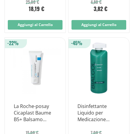
Antimicrobico
25,00 €
4,80 €
18,19 €
3,82 €
Adulti Ampio
Spettro D'azione
11000ppm Cloro
Aggiungi al Carrello
Aggiungi al Carrello
250ml 250ml
-22%
-45%
La Roche-posay
Disinfettante
Cicaplast Baume
Liquido per
B5+ Balsamo
Medicazione
Riparatore
Bialcol Due 400ml
Lenitivo 40ml
Articolo 527750
15,00 €
7,00 €