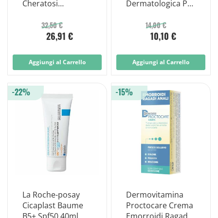
Cheratosi
Dermatologica Per
Attiniche 50 ml
Ferite Ed Ustioni
25g
32,50 €
14,00 €
26,91 €
10,10 €
Aggiungi al Carrello
Aggiungi al Carrello
-22%
-15%
La Roche-posay
Dermovitamina
Cicaplast Baume
Proctocare Crema
B5+ Spf50 40ml
Emorroidi Ragadi