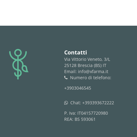
logo
Contatti
Via Vittorio Veneto, 3/L
25128 Brescia (BS) IT
Email: info@xfarma.it
Numero di telefono:
phone
+3903046545
Chat:
+393393672222
whatsapp
P. Iva: IT04157720980
REA: BS 593061