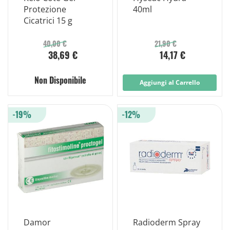
Protezione
40ml
Cicatrici 15 g
40,00 €
21,90 €
38,69 €
14,17 €
Non Disponibile
Aggiungi al Carrello
-19%
-12%
Damor
Radioderm Spray