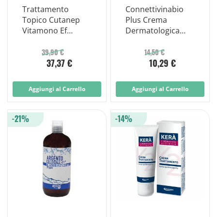
Trattamento
Connettivinabio
Topico Cutanep
Plus Crema
Vitamono Ef
Dermatologica
Lipogel 50ml
Trattamento
Piaghe e Ulcere
39,90 €
14,50 €
37,37 €
10,29 €
25g
Aggiungi al Carrello
Aggiungi al Carrello
-21%
-14%