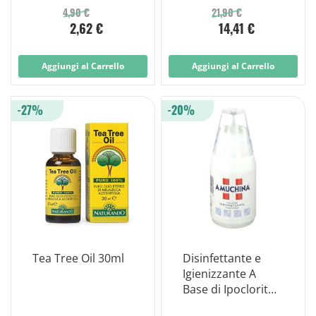
7,5x5 Cm 5 Pezzi
4,90 €
21,90 €
2,62 €
14,41 €
Aggiungi al Carrello
Aggiungi al Carrello
-27%
-20%
Tea Tree Oil 30ml
Disinfettante e
Igienizzante A
Base di Ipoclorito
di Sodio