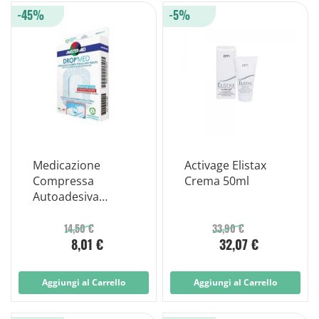
-45%
-5%
Medicazione
Activage Elistax
Compressa
Crema 50ml
Autoadesiva
Dermoattiva
Ipoallergenica
14,50 €
33,90 €
8,01 €
32,07 €
Aerata Master-aid
Drop Med 10,5x30
3 Pezzi
Aggiungi al Carrello
Aggiungi al Carrello