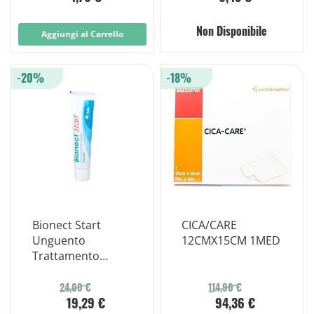
Non Disponibile
Aggiungi al Carrello
-20%
-18%
Bionect Start
CICA/CARE
Unguento
12CMX15CM 1MED
Trattamento
Lesioni e Piaghe
da Decubito 30g
24,00 €
114,90 €
19,29 €
94,36 €