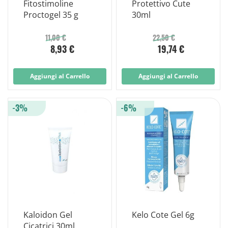
Fitostimoline
Protettivo Cute
Proctogel 35 g
30ml
11,00 €
22,50 €
8,93 €
19,74 €
Aggiungi al Carrello
Aggiungi al Carrello
-3%
-6%
Kaloidon Gel
Kelo Cote Gel 6g
Cicatrici 30ml