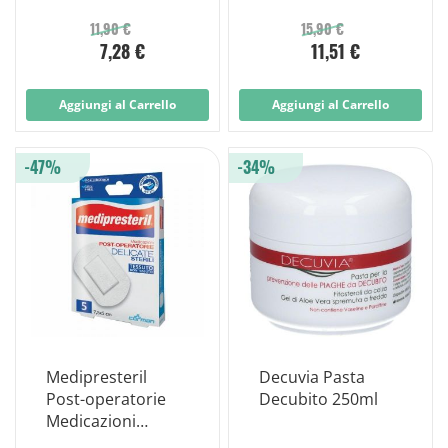
Immunostimolant
Infette 10x10cm 10
e 10 ml
Pezzi
11,90 €
15,90 €
7,28 €
11,51 €
Aggiungi al Carrello
Aggiungi al Carrello
-47%
-34%
Medipresteril
Decuvia Pasta
Post-operatorie
Decubito 250ml
Medicazioni
Delicate Sterili Tnt