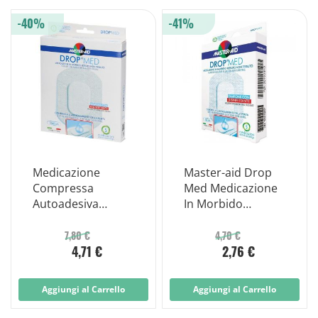
-40%
-41%
Medicazione
Master-aid Drop
Compressa
Med Medicazione
Autoadesiva
In Morbido
Dermoattiva
Tessuto Non
Ipoallergenica
Tessuto 7x5 Cm 5
7,80 €
4,70 €
4,71 €
2,76 €
Aerata Master-aid
Pezzi
Drop Med 10x8 5
Pezzi
Aggiungi al Carrello
Aggiungi al Carrello