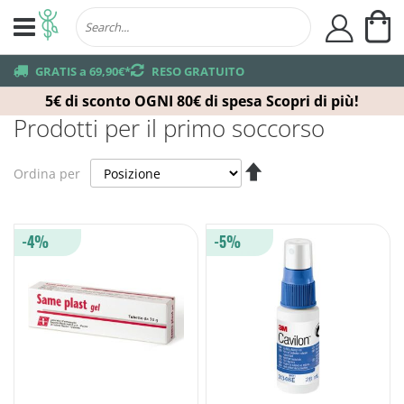
Ca
user
truck
GRATIS a 69,90€*
returns
RESO GRATUITO
5€ di sconto OGNI 80€ di spesa
Scopri di più!
Prodotti per il primo soccorso
Imposta
Ordina per
la
direzione
decrescente
-4%
-5%