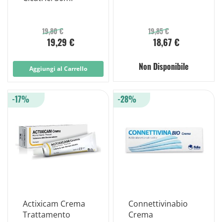
19,80 €
19,85 €
19,29 €
18,67 €
Non Disponibile
Aggiungi al Carrello
-17%
-28%
Actixicam Crema
Connettivinabio
Trattamento
Crema