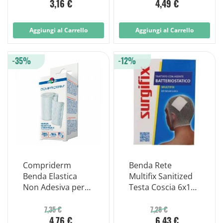
3,16 €
4,49 €
6x5m
8x5m
Aggiungi al Carrello
Aggiungi al Carrello
-35%
-12%
Compriderm
Benda Rete
Benda Elastica
Multifix Sanitized
Non Adesiva per
Testa Coscia 6x150
Un Leggero
Cm
Sostegno Cm
7,35 €
7,28 €
4,76 €
6,43 €
10x5m