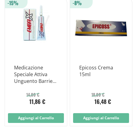
-15%
-8%
Medicazione
Epicoss Crema
Speciale Attiva
15ml
Unguento Barriera
Emostatica Emofix
30g
14,00 €
18,00 €
11,86 €
16,48 €
Aggiungi al Carrello
Aggiungi al Carrello