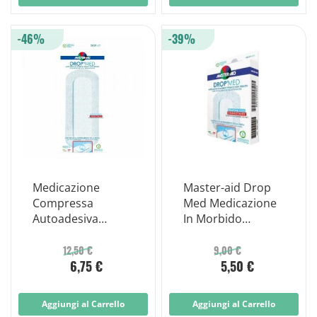
-46%
-39%
Medicazione
Master-aid Drop
Compressa
Med Medicazione
Autoadesiva
In Morbido
Dermoattiva
Tessuto Non
Ipoallergenica
Tessuto 10x12 Cm
12,50 €
9,00 €
6,75 €
5,50 €
Aerata Master-aid
5 Pezzi
Drop Med 10,5x25
3 Pezzi
Aggiungi al Carrello
Aggiungi al Carrello