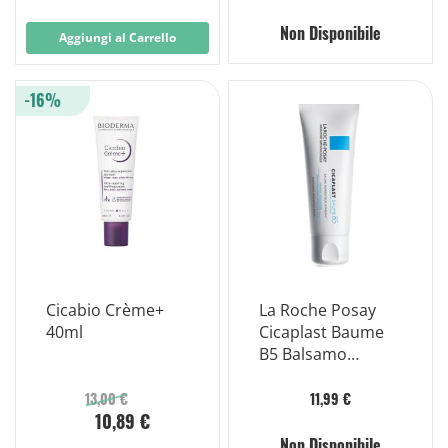
Non Disponibile
Aggiungi al Carrello
-16%
Cicabio Crème+
La Roche Posay
40ml
Cicaplast Baume
B5 Balsamo
Lenitivo
Riparatore 40ml
13,00 €
11,99 €
10,89 €
Non Disponibile