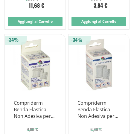
11,68 €
3,84 €
Aggiungi al Carrello
Aggiungi al Carrello
-34%
-34%
Compriderm
Compriderm
Benda Elastica
Benda Elastica
Non Adesiva per
Non Adesiva per
Un Leggero
Un Leggero
Sostegno Cm
Sostegno Cm
4,80 €
6,80 €