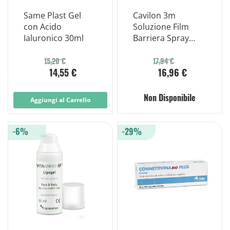
Same Plast Gel
Cavilon 3m
con Acido
Soluzione Film
Ialuronico 30ml
Barriera Spray
Flacone 3346p
28ml
15,20 €
17,94 €
14,55 €
16,96 €
Non Disponibile
Aggiungi al Carrello
-6%
-29%