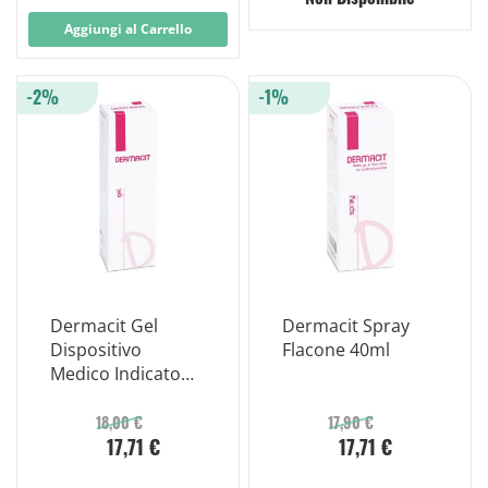
Aggiungi al Carrello
-2%
-1%
Dermacit Gel
Dermacit Spray
Dispositivo
Flacone 40ml
Medico Indicato
Nei Casi di Ferite
Traumatiche e
18,00 €
17,90 €
17,71 €
17,71 €
Postchirurgiche,
Ulcere