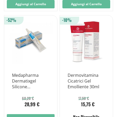
Postraumatiche,
Aggiungi al Carrello
Aggiungi al Carrello
Piaghe da
Decubito,
Follicoliti,
-52%
-10%
Impetigine e
Perionissi 1 Pezzo
Medapharma
Dermovitamina
Dermatixgel
Cicatrici Gel
Silicone
Emolliente 30ml
Cicatrizzante 15g
60,20 €
17,50 €
28,99 €
15,75 €
Non Disponibile