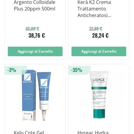
Argento Colloidale
Kerà K2 Crema
Plus 20ppm 500ml
Trattamento
Anticheratosi
Attinica 50ml
49,00 €
32,80 €
38,76 €
28,24 €
Aggiungi al Carrello
Aggiungi al Carrello
-3%
-35%
Kelo Cote Gel
Hyseac Hydra