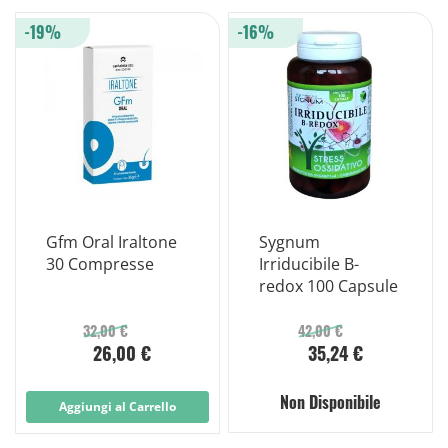
-19%
-16%
Gfm Oral Iraltone
Sygnum
30 Compresse
Irriducibile B-
redox 100 Capsule
32,00 €
42,00 €
26,00 €
35,24 €
Non Disponibile
Aggiungi al Carrello