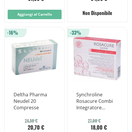
Non Disponibile
Aggiungi al Carrello
-16%
-33%
Deltha Pharma
Synchroline
Neudel 20
Rosacure Combi
Compresse
Integratore
Alimentare 30
Compresse
24,50 €
27,00 €
20,70 €
18,00 €