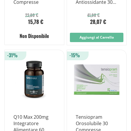
Compresse
Antiossidante 30
compresse
orosolubili
22,00 €
41,90 €
15,78 €
28,07 €
Non Disponibile
Aggiungi al Carrello
-31%
-15%
Q10 Max 200mg
Tensiopram
Integratore
Orosolubile 30
Alimentare 60
Compresse