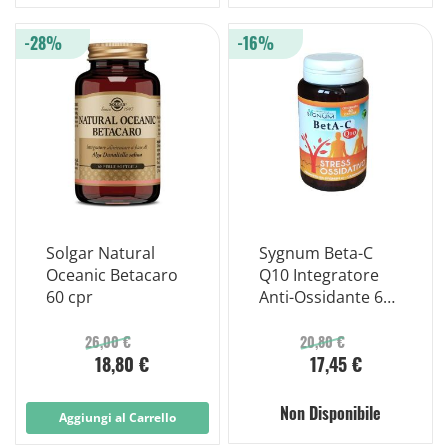
-28%
-16%
Solgar Natural
Sygnum Beta-C
Oceanic Betacaro
Q10 Integratore
60 cpr
Anti-Ossidante 60
capsule
26,00 €
20,80 €
18,80 €
17,45 €
Non Disponibile
Aggiungi al Carrello