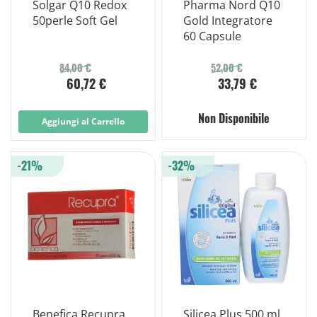
Solgar Q10 Redox
Pharma Nord Q10
50perle Soft Gel
Gold Integratore
60 Capsule
84,00 €
52,00 €
60,72 €
33,79 €
Non Disponibile
Aggiungi al Carrello
-21%
-32%
Benefica Recupra
Silicea Plus 500 ml