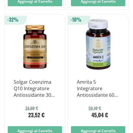
Aggiungi al Carrello
Aggiungi al Carrello
-32%
-10%
Solgar Coenzima
Amrita 5
Q10 Integratore
Integratore
Antiossidante 30
Antiossidante 60
Capsule
Compresse
34,80 €
50,10 €
23,52 €
45,04 €
Aggiungi al Carrello
Aggiungi al Carrello