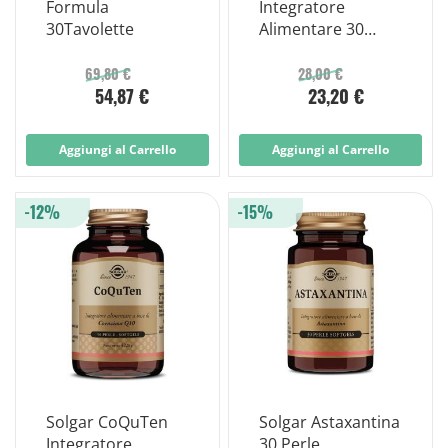
Formula
Integratore
30Tavolette
Alimentare 30
Perle
69,80 €
28,00 €
54,87 €
23,20 €
Aggiungi al Carrello
Aggiungi al Carrello
-12%
-15%
Solgar CoQuTen
Solgar Astaxantina
Integratore
30 Perle