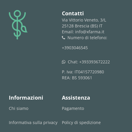
logo
Contatti
Via Vittorio Veneto, 3/L
25128 Brescia (BS) IT
Email: info@xfarma.it
Numero di telefono:
phone
+3903046545
Chat:
+393393672222
whatsapp
P. Iva: IT04157720980
REA: BS 593061
Informazioni
Assistenza
Chi siamo
Pagamento
Informativa sulla privacy
Policy di spedizione