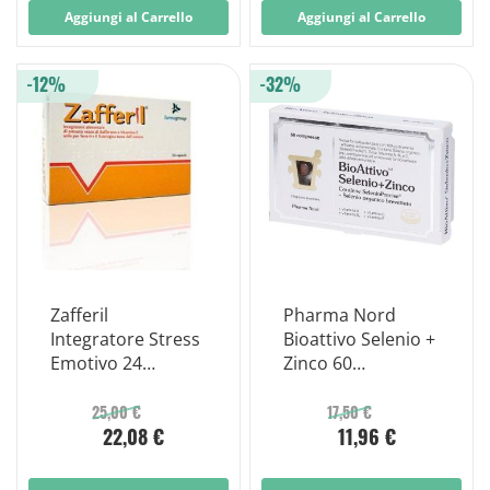
Aggiungi al Carrello
Aggiungi al Carrello
-12%
-32%
Zafferil
Pharma Nord
Integratore Stress
Bioattivo Selenio +
Emotivo 24
Zinco 60
Capsule
Compresse
25,00 €
17,50 €
22,08 €
11,96 €