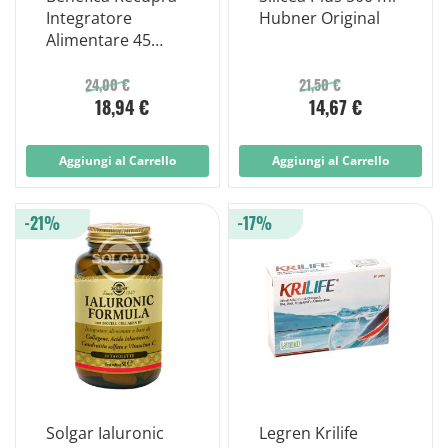
Integratore
Hubner Original
Alimentare 45
Capsule Vegetali
24,00 €
21,50 €
18,94 €
14,67 €
Aggiungi al Carrello
Aggiungi al Carrello
-21%
-17%
Solgar Ialuronic
Legren Krilife