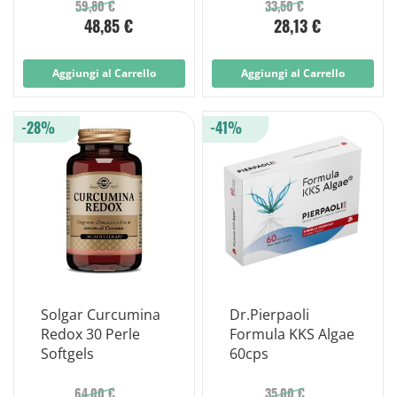
59,80 €
33,50 €
48,85 €
28,13 €
Aggiungi al Carrello
Aggiungi al Carrello
-28%
-41%
Solgar Curcumina
Dr.Pierpaoli
Redox 30 Perle
Formula KKS Algae
Softgels
60cps
64,00 €
35,00 €