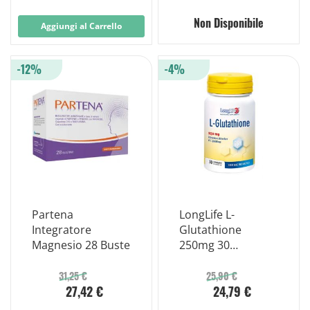
Non Disponibile
Aggiungi al Carrello
-12%
-4%
Partena
LongLife L-
Integratore
Glutathione
Magnesio 28 Buste
250mg 30
Compresse
31,25 €
25,90 €
27,42 €
24,79 €