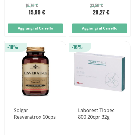
16,70 €
33,50 €
15,99 €
29,27 €
Aggiungi al Carrello
Aggiungi al Carrello
-18%
-16%
Solgar
Laborest Tiobec
Resveratrox 60cps
800 20cpr 32g