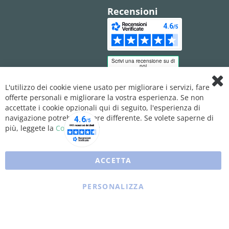
Recensioni
L'utilizzo dei cookie viene usato per migliorare i servizi, fare
Clo
offerte personali e migliorare la vostra esperienza. Se non
Coo
Bar
accettate i cookie opzionali qui di seguito, l'esperienza di
navigazione potrebbe essere differente. Se volete saperne di
più, leggete la
Cookie Policy
ACCETTA
PERSONALIZZA
Copyright © 2025 XFARMA. All rights reserved.