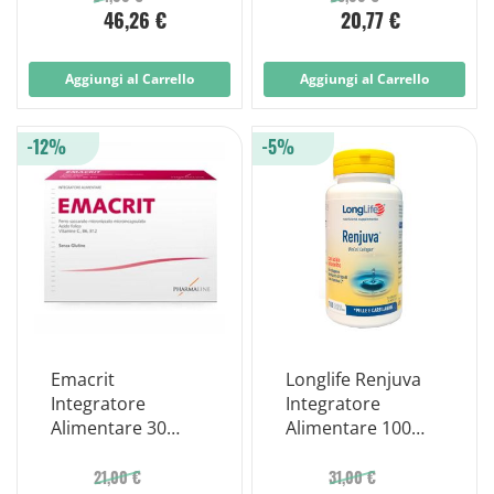
46,26 €
20,77 €
Aggiungi al Carrello
Aggiungi al Carrello
-12%
-5%
Emacrit
Longlife Renjuva
Integratore
Integratore
Alimentare 30
Alimentare 100
Capsule
Capsule
21,00 €
31,00 €