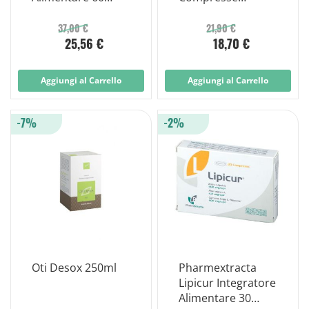
Capsule
Masticabili Gusto
Arancia e
37,00 €
21,90 €
25,56 €
18,70 €
Limetensiopram
Aggiungi al Carrello
Aggiungi al Carrello
-7%
-2%
Oti Desox 250ml
Pharmextracta
Lipicur Integratore
Alimentare 30