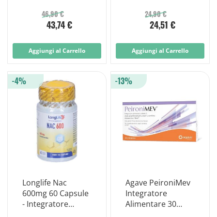
Compresse
46,90 €
24,90 €
43,74 €
24,51 €
Aggiungi al Carrello
Aggiungi al Carrello
-4%
-13%
Longlife Nac
Agave PeironiMev
600mg 60 Capsule
Integratore
- Integratore
Alimentare 30
Antiossidante
Compresse