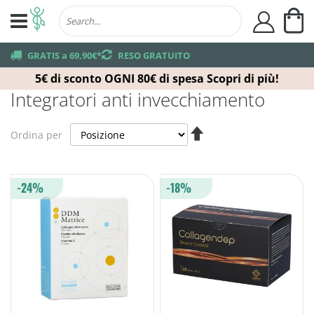
Ca
user
truck
GRATIS a 69,90€*
returns
RESO GRATUITO
5€ di sconto OGNI 80€ di spesa
Scopri di più!
Integratori anti invecchiamento
Imposta
Ordina per
la
direzione
decrescente
-24%
-18%