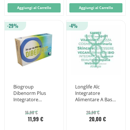
Aggiungi al Carrello
Aggiungi al Carrello
-29%
-4%
Biogroup
Longlife Alc
Dibenorm Plus
Integratore
Integratore
Alimentare A Base
Metabolismo
Di Acetil-l-carnitina
Lipidi e
60 Capsule
16,90 €
20,90 €
11,99 €
20,00 €
Carboidrati 36
Compresse