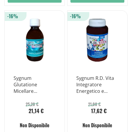
-16%
-16%
Sygnum
Sygnum R.D. Vita
Glutatione
Integratore
Micellare
Energetico e
Integratore
Antiossidante
Antiossidante
Polvere 100gr
25,20 €
21,00 €
21,14 €
17,62 €
200ml
Non Disponibile
Non Disponibile