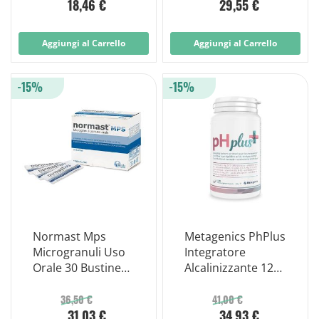
18,46 €
29,55 €
Aggiungi al Carrello
Aggiungi al Carrello
-15%
-15%
Normast Mps
Metagenics PhPlus
Microgranuli Uso
Integratore
Orale 30 Bustine
Alcalinizzante 120
Senza Glutine
Capsule
36,50 €
41,00 €
31,03 €
34,93 €