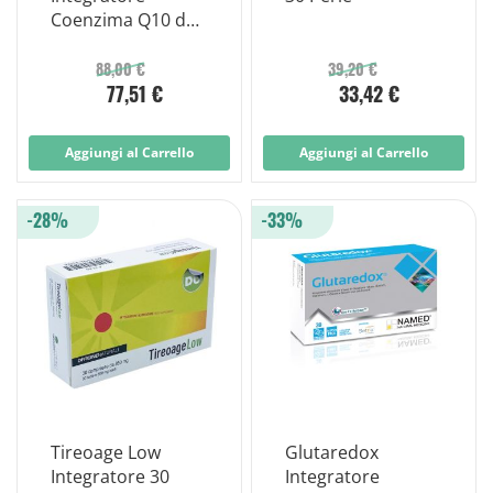
Coenzima Q10 da
50 Perle
88,00 €
39,20 €
77,51 €
33,42 €
Aggiungi al Carrello
Aggiungi al Carrello
-28%
-33%
Tireoage Low
Glutaredox
Integratore 30
Integratore