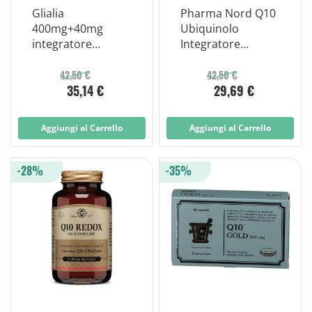
Glialia
Pharma Nord Q10
400mg+40mg
Ubiquinolo
integratore
Integratore
Disturbi
Alimentare 30
Neurologici 60
Capsule
42,50 €
42,50 €
35,14 €
29,69 €
Compresse
Aggiungi al Carrello
Aggiungi al Carrello
-28%
-35%