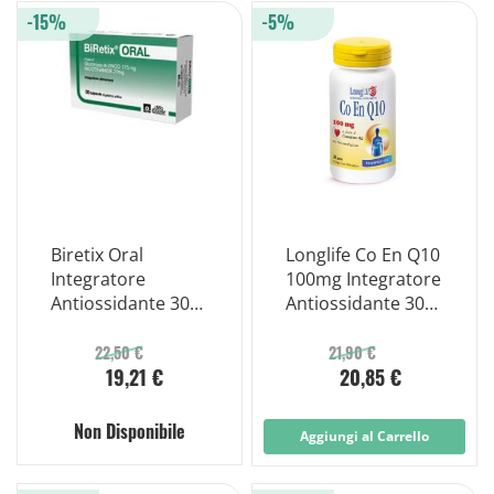
-15%
-5%
Biretix Oral
Longlife Co En Q10
Integratore
100mg Integratore
Antiossidante 30
Antiossidante 30
Capsule
Perle
22,50 €
21,90 €
19,21 €
20,85 €
Non Disponibile
Aggiungi al Carrello