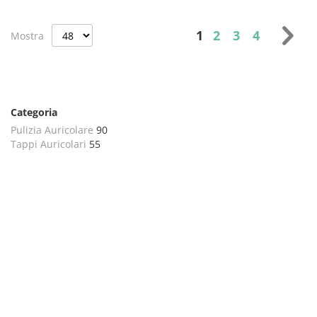
Pagina
Attualmente stai l
Pagina
Pagina
Pagina
Pag
Suc
1
2
3
4
Mostra
Categoria
Pulizia Auricolare
90
Tappi Auricolari
55