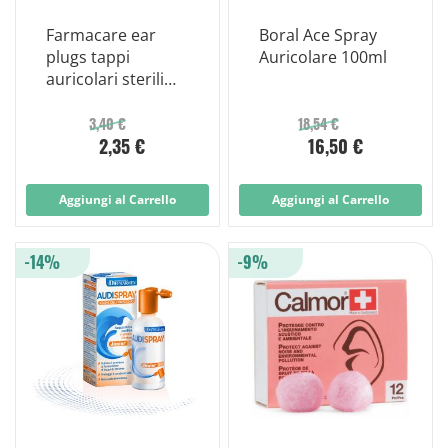
Farmacare ear
Boral Ace Spray
plugs tappi
Auricolare 100ml
auricolari sterili
silicone 2 pezzi
3,40 €
18,54 €
2,35 €
16,50 €
Aggiungi al Carrello
Aggiungi al Carrello
-14%
-9%