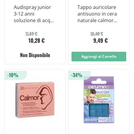
Audispray junior
Tappo auricolare
3-12 anni
antisuono in cera
soluzione di acqua
naturale calmor
di mare iperto
12 pezzi codice
11,95 €
10,40 €
10,28 €
9,49 €
Non Disponibile
Aggiungi al Carrello
-10%
-34%