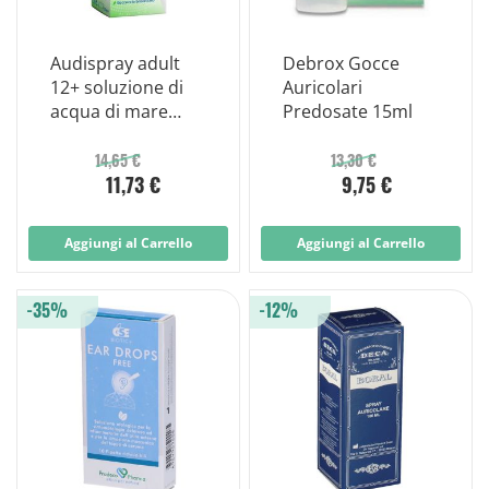
Audispray adult
Debrox Gocce
12+ soluzione di
Auricolari
acqua di mare
Predosate 15ml
ipertonica sp
14,65 €
13,30 €
11,73 €
9,75 €
Aggiungi al Carrello
Aggiungi al Carrello
-35%
-12%