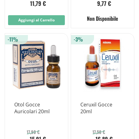
11,79 €
9,77 €
Non Disponibile
Aggiungi al Carrello
-11%
-3%
Otol Gocce
Ceruxil Gocce
Auricolari 20ml
20ml
17,90 €
17,50 €