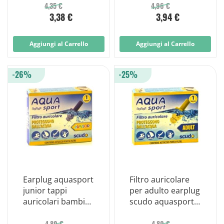
7en091
7en081
4,35 €
4,96 €
3,38 €
3,94 €
Aggiungi al Carrello
Aggiungi al Carrello
-26%
-25%
Earplug aquasport
Filtro auricolare
junior tappi
per adulto earplug
auricolari bambini
scudo aquasport 2
2 pezzi
pezzi
4,80 €
4,80 €