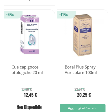
-6%
-11%
Cue cap gocce
Boral Plus Spray
otologiche 20 ml
Auricolare 100ml
13,30 €
22,84 €
12,45 €
20,25 €
Non Disponibile
Aggiungi al Carrello