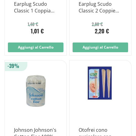
Earplug Scudo
Earplug Scudo
Classic 1 Coppia
Classic 2 Coppie
Articolo 7en031 2
Articolo 7en032 4
Pezzi
Pezzi
1,40 €
2,80 €
1,01 €
2,20 €
Aggiungi al Carrello
Aggiungi al Carrello
-39%
Johnson Johnson's
Otofrei cono