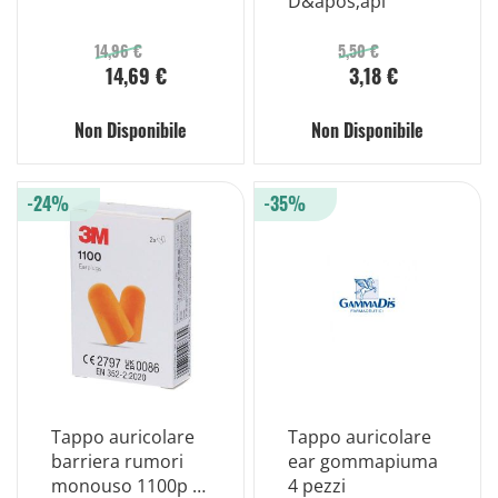
D&apos;api
14,96 €
5,50 €
14,69 €
3,18 €
Non Disponibile
Non Disponibile
-24%
-35%
Tappo auricolare
Tappo auricolare
barriera rumori
ear gommapiuma
monouso 1100p 4
4 pezzi