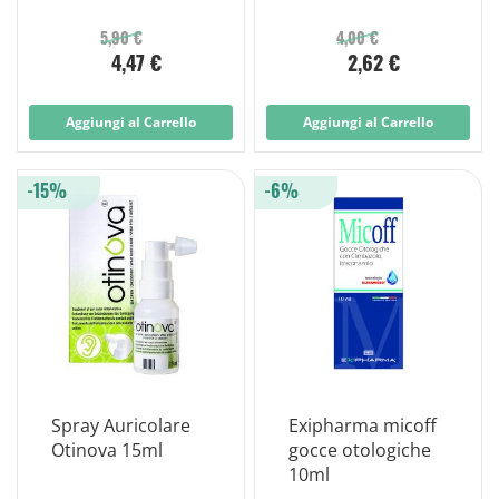
pezzi
5,90 €
4,00 €
4,47 €
2,62 €
Aggiungi al Carrello
Aggiungi al Carrello
-15%
-6%
Spray Auricolare
Exipharma micoff
Otinova 15ml
gocce otologiche
10ml