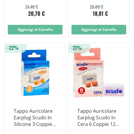
24,40 €
20,00 €
20,70 €
18,81 €
Aggiungi al Carrello
Aggiungi al Carrello
-22%
-21%
Tappo Auricolare
Tappo Auricolare
Earplug Scudo In
Earplug Scudo In
Silicone 3 Coppie 6
Cera 6 Coppie 12
Pezzi Articolo
Pezzi Articolo