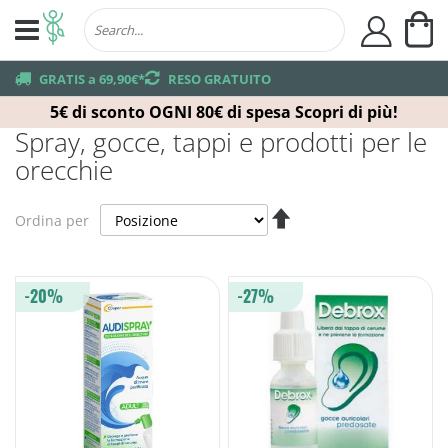
Ca
user
truck
GRATIS a 69,90€*
returns
RESO GRATUITO
5€ di sconto OGNI 80€ di spesa
Scopri di più!
Spray, gocce, tappi e prodotti per le
orecchie
Imposta
Ordina per
la
direzione
decrescente
-20%
-27%