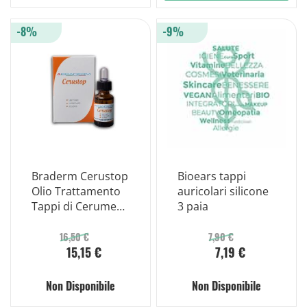
-8%
-9%
Braderm Cerustop
Bioears tappi
Olio Trattamento
auricolari silicone
Tappi di Cerume
3 paia
15 ml
16,50 €
7,90 €
15,15 €
7,19 €
Non Disponibile
Non Disponibile