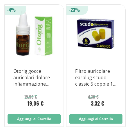
-4%
-23%
Otorig gocce
Filtro auricolare
auricolari dolore
earplug scudo
infiammazione
classic 5 coppie 10
cavita orale 10 ml
pezzi
19,90 €
4,30 €
19,06 €
3,32 €
Aggiungi al Carrello
Aggiungi al Carrello