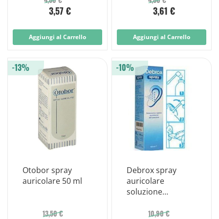
3,57 €
3,61 €
Aggiungi al Carrello
Aggiungi al Carrello
-13%
-10%
Otobor spray
Debrox spray
auricolare 50 ml
auricolare
soluzione
isotonica 125 ml
13,50 €
10,90 €