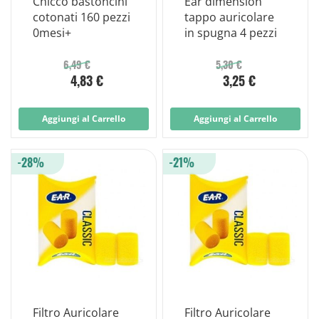
Chicco bastoncini
Ear dimension
cotonati 160 pezzi
tappo auricolare
0mesi+
in spugna 4 pezzi
6,49 €
5,30 €
4,83 €
3,25 €
Aggiungi al Carrello
Aggiungi al Carrello
-28%
-21%
Filtro Auricolare
Filtro Auricolare