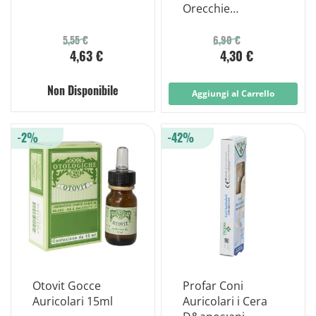
Orecchie
Otosan+propoli 2
Pezzi
5,55 €
6,90 €
4,63 €
4,30 €
Non Disponibile
Aggiungi al Carrello
-2%
-42%
Otovit Gocce
Profar Coni
Auricolari 15ml
Auricolari i Cera