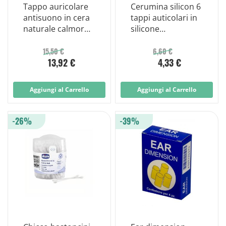
Tappo auricolare
Cerumina silicon 6
antisuono in cera
tappi auticolari in
naturale calmor
silicone
20 pezzi
modellabili
15,50 €
6,60 €
13,92 €
4,33 €
Aggiungi al Carrello
Aggiungi al Carrello
-26%
-39%