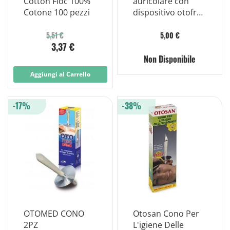
Cotton Fioc 100%
auricolare con
Cotone 100 pezzi
dispositivo otofrei
system 2 coni
5,51 €
5,00 €
3,37 €
Non Disponibile
Aggiungi al Carrello
-17%
-38%
OTOMED CONO
Otosan Cono Per
2PZ
L'igiene Delle