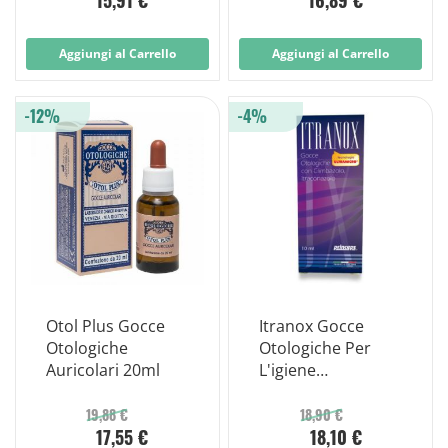
15,91 €
16,89 €
Aggiungi al Carrello
Aggiungi al Carrello
-12%
-4%
Otol Plus Gocce
Itranox Gocce
Otologiche
Otologiche Per
Auricolari 20ml
L'igiene
Dell'orecchio 10ml
19,88 €
18,90 €
17,55 €
18,10 €