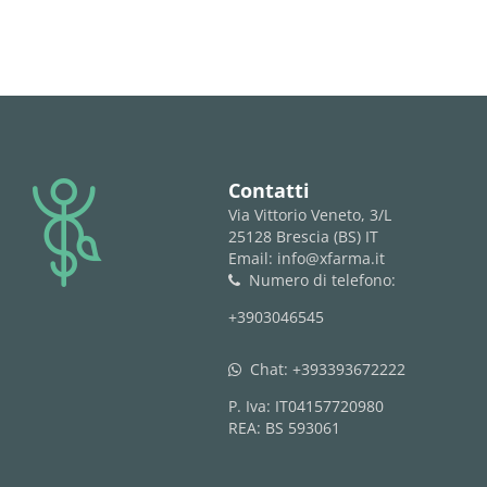
logo
Contatti
Via Vittorio Veneto, 3/L
25128 Brescia (BS) IT
Email: info@xfarma.it
Numero di telefono:
phone
+3903046545
Chat:
+393393672222
whatsapp
P. Iva: IT04157720980
REA: BS 593061