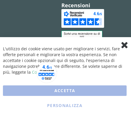
Recensioni
L'utilizzo dei cookie viene usato per migliorare i servizi, fare
Clo
offerte personali e migliorare la vostra esperienza. Se non
Coo
Bar
accettate i cookie opzionali qui di seguito, l'esperienza di
navigazione potrebbe essere differente. Se volete saperne di
più, leggete la
Cookie Policy
ACCETTA
PERSONALIZZA
Copyright © 2025 XFARMA. All rights reserved.