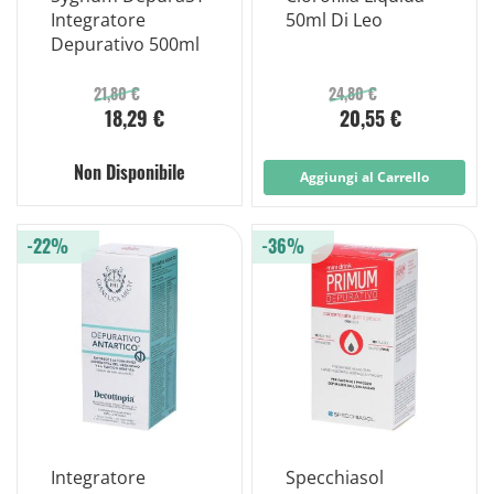
Integratore
50ml Di Leo
Depurativo 500ml
21,80 €
24,80 €
18,29 €
20,55 €
Non Disponibile
Aggiungi al Carrello
-22%
-36%
Integratore
Specchiasol