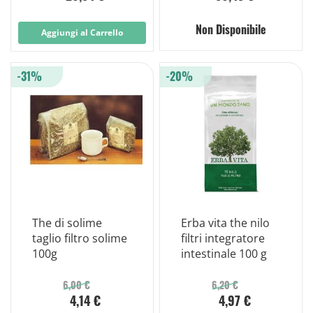
Non Disponibile
Aggiungi al Carrello
-31%
-20%
The di solime
Erba vita the nilo
taglio filtro solime
filtri integratore
100g
intestinale 100 g
6,00 €
6,20 €
4,14 €
4,97 €