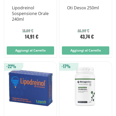
Lipodreinol
Oti Desox 250ml
Sospensione Orale
240ml
18,00 €
46,90 €
14,91 €
43,74 €
Aggiungi al Carrello
Aggiungi al Carrello
-22%
-17%