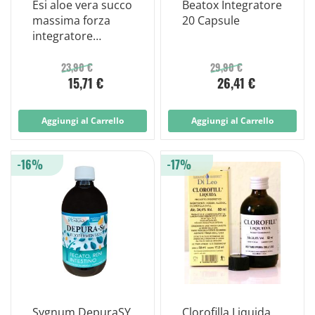
Esi aloe vera succo
Beatox Integratore
massima forza
20 Capsule
integratore
depurativo 1 l
23,90 €
29,90 €
15,71 €
26,41 €
Aggiungi al Carrello
Aggiungi al Carrello
-16%
-17%
Sygnum DepuraSY
Clorofilla Liquida