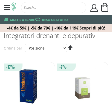
Ca
user
truck
GRATIS a 69,90€*
returns
RESO GRATUITO
-4€ da 59€ | -5€ da 79€ | -10€ da 119€
Scopri di più!
Integratori drenanti e depurativi
Imposta
Ordina per
la
direzione
decrescente
-17%
-7%