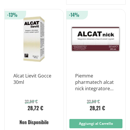
-13%
-14%
Alcat Lievit Gocce
Piemme
30ml
pharmatech alcat
nick integratore
alimentare 50ml
32,90 €
32,90 €
28,72 €
28,21 €
Non Disponibile
Aggiungi al Carrello