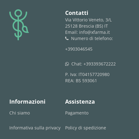
logo
Contatti
Via Vittorio Veneto, 3/L
25128 Brescia (BS) IT
Email: info@xfarma.it
Numero di telefono:
phone
+3903046545
Chat:
+393393672222
whatsapp
P. Iva: IT04157720980
REA: BS 593061
Informazioni
Assistenza
Chi siamo
Pagamento
Informativa sulla privacy
Policy di spedizione