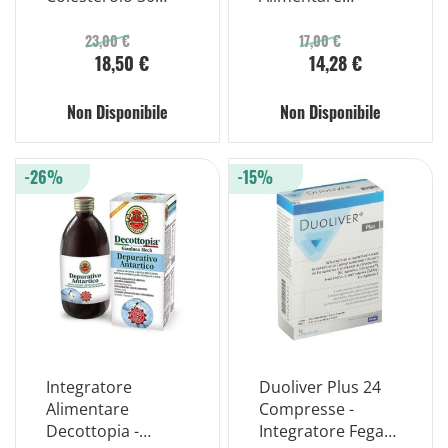
Compresse
Flacone Da 500ml
23,00 €
17,00 €
18,50 €
14,28 €
Non Disponibile
Non Disponibile
-26%
-15%
Integratore
Duoliver Plus 24
Alimentare
Compresse -
Decottopia -
Integratore Fegato