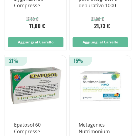
Compresse
depurativo 1000
ml
17,50 €
31,00 €
11,00 €
21,73 €
Aggiungi al Carrello
Aggiungi al Carrello
-21%
-15%
Epatosol 60
Metagenics
Compresse
Nutrimonium