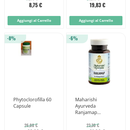
8,75 €
19,83 €
Aggiungi al Carrello
Aggiungi al Carrello
-8%
-6%
Phytoclorofilla 60
Maharishi
Capsule
Ayurveda
Ranjamap
Integratore
Intestinale 60
26,00 €
23,30 €