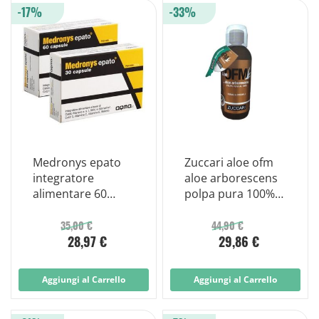
-17%
-33%
Medronys epato
Zuccari aloe ofm
integratore
aloe arborescens
alimentare 60
polpa pura 100%
capsule
500ml
35,00 €
44,90 €
28,97 €
29,86 €
Aggiungi al Carrello
Aggiungi al Carrello