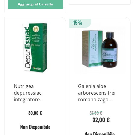
Aggiungi al Carrello
-15%
Nutrigea
Galenia aloe
depuressiac
arborescens frei
integratore
romano zago
alimentare 200ml
bottiglia 500 ml
30,00 €
37,50 €
32,00 €
Non Disponibile
Non Disponibile