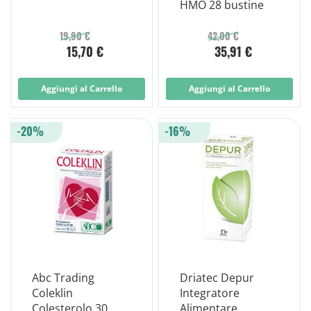
HMO 28 bustine
19,90 €
42,00 €
15,70 €
35,91 €
Aggiungi al Carrello
Aggiungi al Carrello
-20%
-16%
Abc Trading
Driatec Depur
Coleklin
Integratore
Colesterolo 30
Alimentare