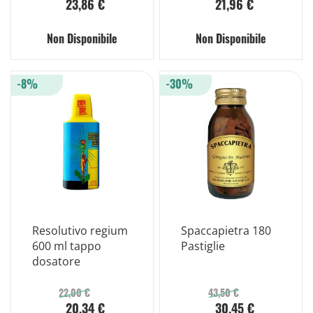
23,86 €
21,96 €
compresse
Non Disponibile
Non Disponibile
-8%
-30%
Resolutivo regium
Spaccapietra 180
600 ml tappo
Pastiglie
dosatore
22,00 €
43,50 €
20,34 €
30,45 €