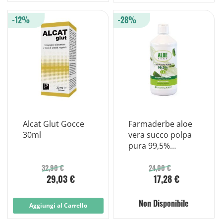
-12%
-28%
Alcat Glut Gocce
Farmaderbe aloe
30ml
vera succo polpa
pura 99,5%
1000ml
32,90 €
24,00 €
29,03 €
17,28 €
Non Disponibile
Aggiungi al Carrello