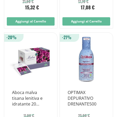
21,90 €
17,70 €
15,32 €
17,08 €
Aggiungi al Carrello
Aggiungi al Carrello
-20%
-21%
Aboca malva
OPTIMAX
tisana lenitiva e
DEPURATIVO
idratante 20
DRENANTE500
bustine
11,00 €
25,00 €