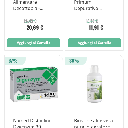
Alimentare
Primum
Decottopia -
Depurativo
Depurativo
Minidrink Pesca
Antartico 500ml
Integratore
26,49 €
18,50 €
20,69 €
11,91 €
Alimentare
Aggiungi al Carrello
Aggiungi al Carrello
-37%
-30%
Named Disbioline
Bios line aloe vera
Dygenzim 30
pura integratore