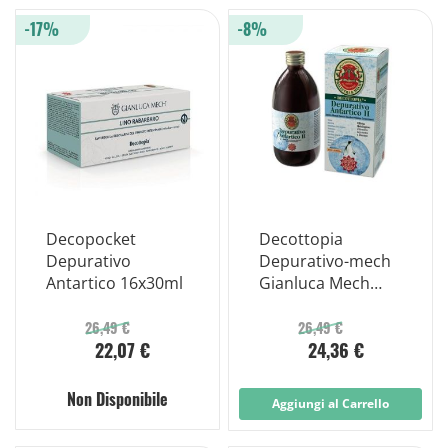
-17%
-8%
Decopocket
Decottopia
Depurativo
Depurativo-mech
Antartico 16x30ml
Gianluca Mech
500ml
26,49 €
26,49 €
22,07 €
24,36 €
Non Disponibile
Aggiungi al Carrello