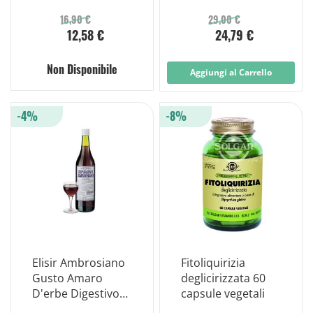
Depurativo
e Digestione
Antartico 250ml
16,90 €
29,00 €
12,58 €
24,79 €
Non Disponibile
Aggiungi al Carrello
-4%
-8%
Elisir Ambrosiano
Fitoliquirizia
Gusto Amaro
deglicirizzata 60
D'erbe Digestivo
capsule vegetali
750ml