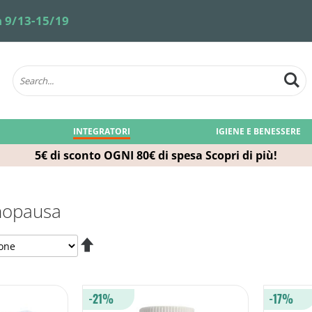
 9/13-15/19
INTEGRATORI
IGIENE E BENESSERE
5€ di sconto OGNI 80€ di spesa
Scopri di più!
enopausa
Imposta
la
direzione
decrescente
-21%
-17%