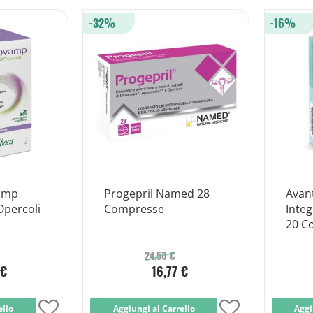
alla
alla
-32%
-16%
lista
lista
desideri
desideri
amp
Progepril Named 28
Avan
Opercoli
Compresse
Integ
20 C
24,50 €
 €
16,77 €
ello
Aggiungi
Aggiungi al Carrello
Aggiungi
Aggi