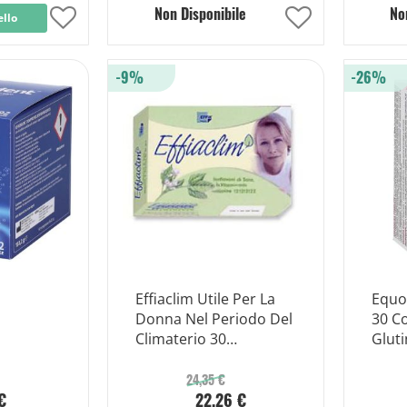
Non Disponibile
No
ello
Aggiungi
Aggiungi
alla
alla
-9%
-26%
lista
lista
desideri
desideri
Effiaclim Utile Per La
Equo
Donna Nel Periodo Del
30 C
Climaterio 30
Gluti
ecchi
Compresse Da 880mg
24,35 €
€
22,26 €