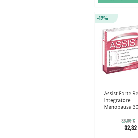
-12%
Assist Forte R
Integratore
Menopausa 3
Compresse
36,80 €
32,32