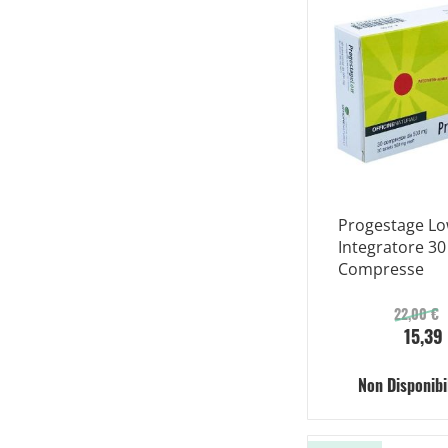
Progestage L
Integratore 30
Compresse
22,00 €
15,39
Non Disponibi