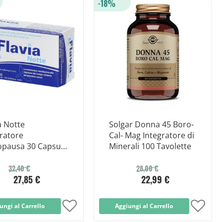
-18%
lista
lista
desideri
desid
a Notte
Solgar Donna 45 Boro-
ratore
Cal- Mag Integratore di
pausa 30 Capsule
Minerali 100 Tavolette
32,40 €
28,00 €
27,85 €
22,99 €
ungi al Carrello
Aggiungi
Aggiungi al Carrello
Aggi