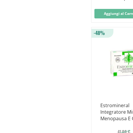
Aggiungi al Carr
-48%
Estromineral
Integratore Mi
Menopausa E C
Compresse
41,00 €