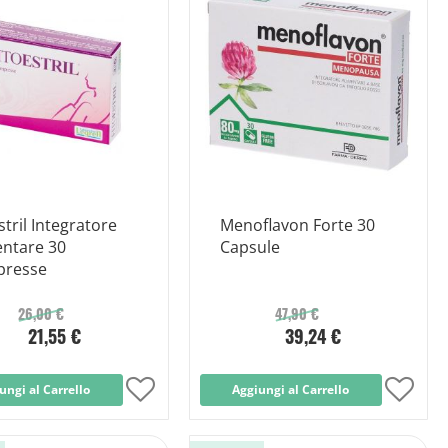
stril Integratore
Menoflavon Forte 30
entare 30
Capsule
resse
26,00 €
47,90 €
21,55 €
39,24 €
ungi al Carrello
Aggiungi
Aggiungi al Carrello
Aggi
alla
alla