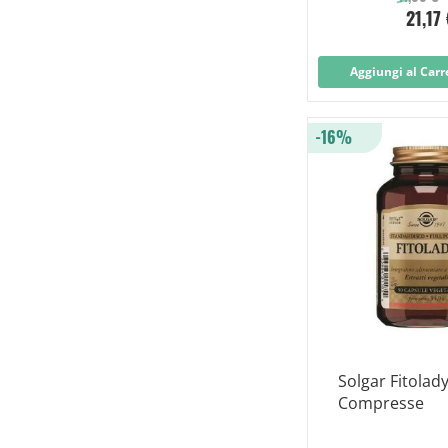
21,17
Aggiungi al Carr
-16%
Solgar Fitolad
Compresse