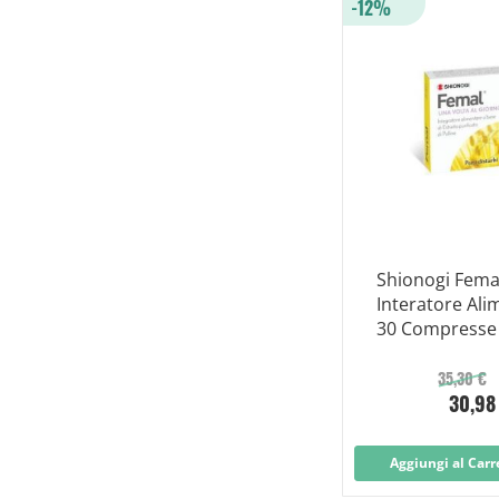
-12%
Shionogi Fema
Interatore Ali
30 Compresse
35,30 €
30,98
Aggiungi al Carr