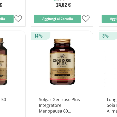
 €
24,62 €
ello
Aggiungi
Aggiungi al Carrello
Aggiungi
Aggi
alla
alla
-14%
-3%
lista
lista
desideri
desideri
y 50
Solgar Genirose Plus
Longl
Integratore
Soia 
Menopausa 60
Alime
Tavolette