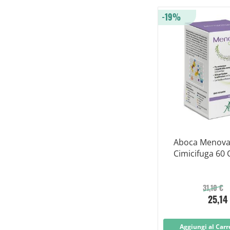
-19%
Aboca Menov
Cimicifuga 60 
31,10 €
25,14
Aggiungi al Carr