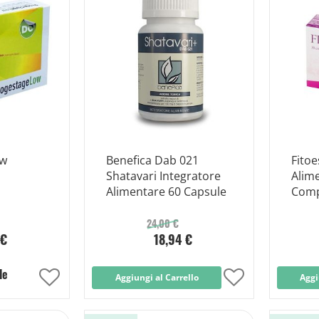
ow
Benefica Dab 021
Fitoe
Shatavari Integratore
Alim
Alimentare 60 Capsule
Comp
24,00 €
 €
18,94 €
le
Aggiungi
Aggiungi al Carrello
Aggiungi
Aggi
alla
alla