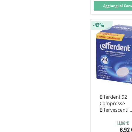
Aggiungi al Carr
-42%
Efferdent 92
Compresse
Effervescenti
Protesi/appar
Ortodontici
11,90 €
6,92 