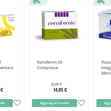
-12%
-14%
lista
lista
desideri
desideri
l
Remifemin 60
Flavi
mentare
Compresse
Integ
Meno
Molli
16,90 €
 €
14,95 €
ello
Aggiungi
Aggiungi al Carrello
Aggiungi
Aggi