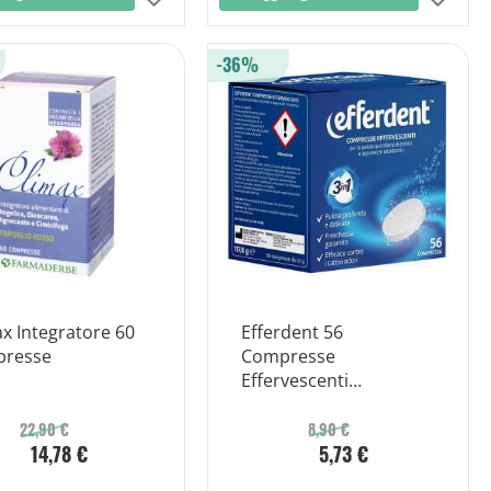
alla
alla
-36%
lista
lista
desideri
desid
x Integratore 60
Efferdent 56
resse
Compresse
Effervescenti
Protesi/apparecchi
Ortodontici
22,90 €
8,90 €
14,78 €
5,73 €