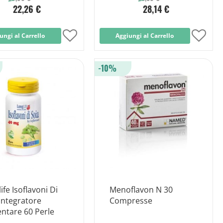
22,26 €
28,14 €
ungi al Carrello
Aggiungi
Aggiungi al Carrello
Aggi
alla
alla
-10%
lista
lista
desideri
desid
ife Isoflavoni Di
Menoflavon N 30
Integratore
Compresse
ntare 60 Perle