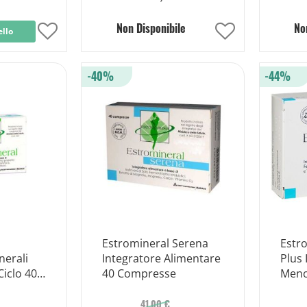
Non Disponibile
No
ello
Aggiungi
Aggiungi
alla
alla
-40%
-44%
lista
lista
desideri
desideri
Estromineral Serena
Estr
nerali
Integratore Alimentare
Plus 
iclo 40
40 Compresse
Meno
Comp
41,00 €