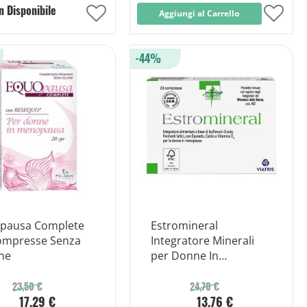
n Disponibile
Aggiungi
Aggiungi al Carrello
Aggi
alla
alla
-44%
lista
lista
desideri
desid
pausa Complete
Estromineral
ompresse Senza
Integratore Minerali
ne
per Donne In
Menopausa 20
Compresse
23,50 €
24,70 €
17,29 €
13,76 €