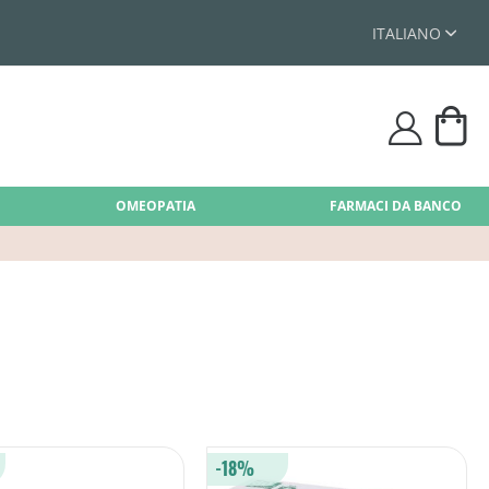
ITALIANO
Car
user
OMEOPATIA
FARMACI DA BANCO
-18%