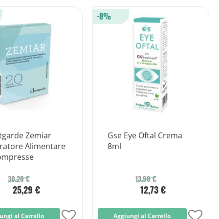
alla
alla
-8%
lista
lista
desideri
desid
tgarde Zemiar
Gse Eye Oftal Crema
ratore Alimentare
8ml
ompresse
30,20 €
13,90 €
25,29 €
12,73 €
ungi al Carrello
Aggiungi
Aggiungi al Carrello
Aggi