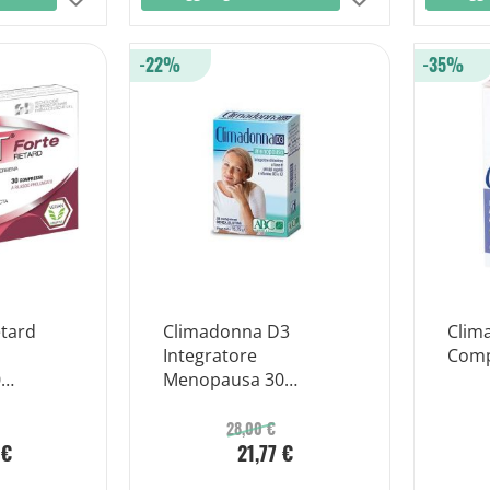
alla
alla
-22%
-35%
lista
lista
desideri
desideri
etard
Climadonna D3
Clima
Integratore
Comp
0
Menopausa 30
Compresse
28,00 €
 €
21,77 €