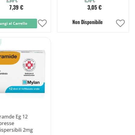
8,90 €
4,70 €
7,39 €
3,05 €
Non Disponibile
ungi al Carrello
Aggiungi
Aggi
alla
alla
lista
lista
desideri
desid
ramde Eg 12
resse
spersibili 2mg