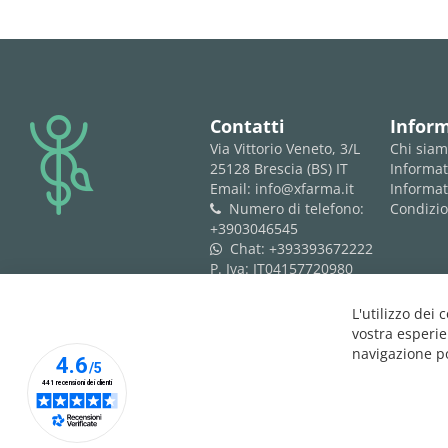
logo
Contatti
Infor
Via Vittorio Veneto, 3/L
Chi sia
25128 Brescia (BS) IT
Informat
Email: info@xfarma.it
Informat
Numero di telefono:
Condizio
phone
+3903046545
Chat:
+393393672222
whatsapp
P. Iva: IT04157720980
REA: BS 593061
L'utilizzo dei 
vostra esperie
navigazione po
Copyright © 2025 XFARMA. All rights reserved.