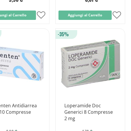
ungi al Carrello
Aggiungi
Aggiungi al Carrello
Aggi
alla
alla
-35%
lista
lista
desideri
desid
nten Antidiarrea
Loperamide Doc
10 Compresse
Generici 8 Compresse
2 mg