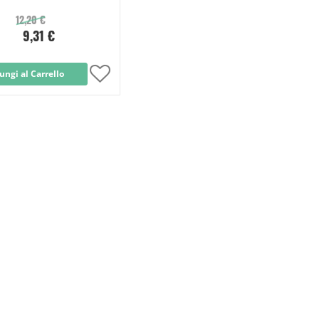
12,20 €
9,31 €
ungi al Carrello
Aggiungi
alla
lista
desideri