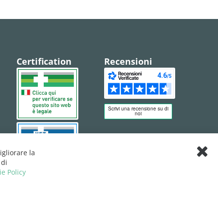
Certification
Recensioni
igliorare la
Clos
 di
Cook
ie Policy
Bar