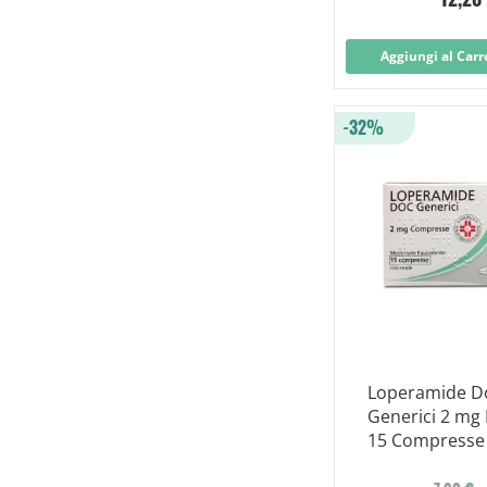
Aggiungi al Carr
-32%
Loperamide D
Generici 2 mg 
15 Compresse