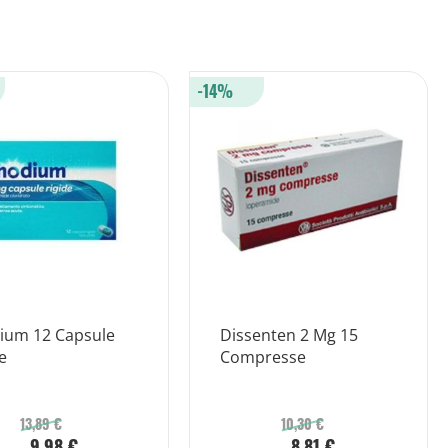
-14%
ium 12 Capsule
Dissenten 2 Mg 15
e
Compresse
13,89 €
10,30 €
9,98 €
8,81 €