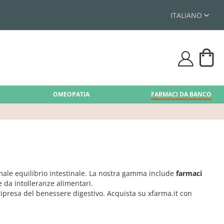
ITALIANO
Car
user
OMEOPATIA
FARMACI DA BANCO
ormale equilibrio intestinale. La nostra gamma include
farmaci
he da intolleranze alimentari.
a ripresa del benessere digestivo. Acquista su xfarma.it con