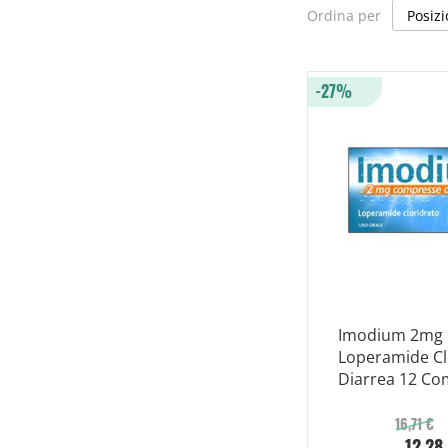
Ordina per
-27%
Imodium 2mg
Loperamide Cl
Diarrea 12 Co
Orosolubili
16,71 €
12,28