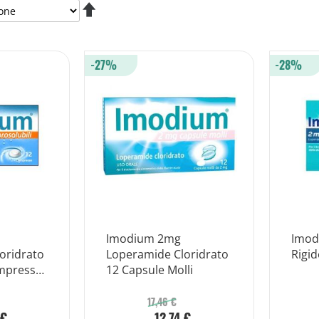
Imposta
la
direzione
decrescente
-27%
-28%
Imodium 2mg
Imod
oridrato
Loperamide Cloridrato
Rigid
mpresse
12 Capsule Molli
17,46 €
 €
12,74 €