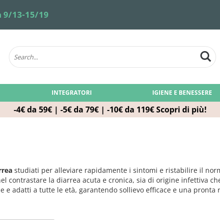
 9/13-15/19
INTEGRATORI
IGIENE E BENESSERE
-4€ da 59€ | -5€ da 79€ | -10€ da 119€
Scopri di più!
rrea
studiati per alleviare rapidamente i sintomi e ristabilire il n
 nel contrastare la diarrea acuta e cronica, sia di origine infettiva c
ane e adatti a tutte le età, garantendo sollievo efficace e una pront