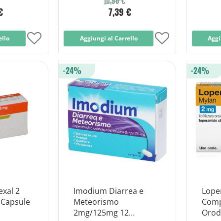
10,90 €
€
7,39 €
ello
Aggiungi
Aggiungi al Carrello
Aggiungi
Aggi
alla
alla
-24%
-24%
lista
lista
desideri
desideri
xal 2
Imodium Diarrea e
Lope
 Capsule
Meteorismo
Comp
2mg/125mg 12
Orodi