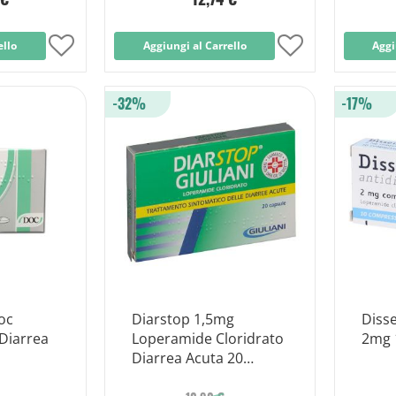
ello
Aggiungi
Aggiungi al Carrello
Aggiungi
Aggi
alla
alla
-32%
-17%
lista
lista
desideri
desideri
oc
Diarstop 1,5mg
Disse
Diarrea
Loperamide Cloridrato
2mg 
Diarrea Acuta 20
Capsule