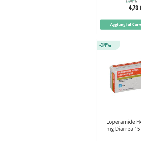
7,00 €
4,73 
Aggiungi al Carr
-34%
Loperamide He
mg Diarrea 15