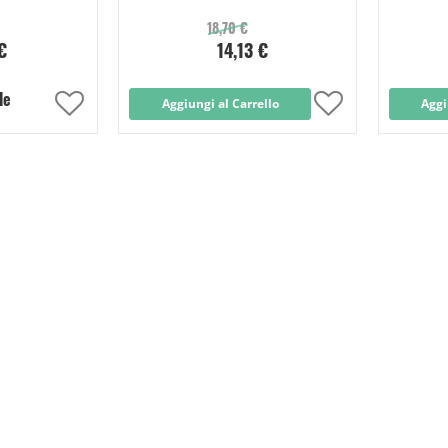
Compresse
18,70 €
€
14,13 €
le
Aggiungi
Aggiungi al Carrello
Aggiungi
Aggi
alla
alla
lista
lista
desideri
desideri