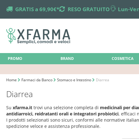
truck
GRATIS a 69,90€*
returns
RESO GRATUITO
online-support
Lun-Ven
PROMO
BRAND
COSMETICA
Home
Farmaci da Banco
Stomaco e Intestino
Diarrea
Diarrea
Su
xfarma.it
trovi una selezione completa di
medicinali per dia
antidiarroici, reidratanti orali e integratori probiotici
, efficaci
I prodotti selezionati sono sicuri, conformi alle normative itali
spedizione veloce e assistenza professionale.