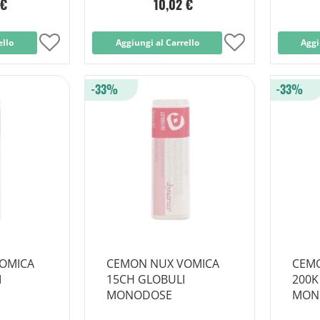
 €
10,02 €
ello
Aggiungi
Aggiungi al Carrello
Aggiungi
Aggi
alla
alla
-33%
-33%
lista
lista
desideri
desideri
OMICA
CEMON NUX VOMICA
CEM
I
15CH GLOBULI
200K
MONODOSE
MON