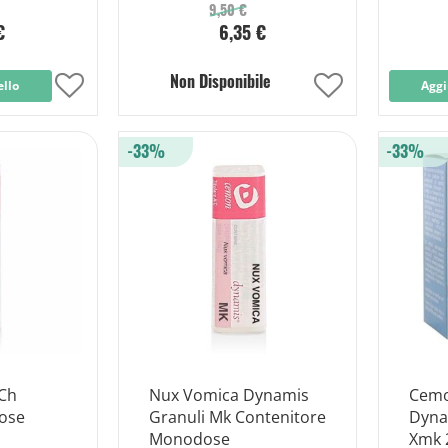
9,50 €
€
6,35 €
Non Disponibile
ello
Aggiungi
Aggiungi
Aggi
alla
alla
-33%
-33%
lista
lista
desideri
desideri
Ch
Nux Vomica Dynamis
Cemo
dose
Granuli Mk Contenitore
Dyna
Monodose
Xmk 