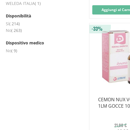
elemento
WELEDA ITALIA
1
Aggiungi al Carr
Disponibilità
elementi
Sì
214
-33%
elementi
No
263
Dispositivo medico
elementi
No
9
CEMON NUX V
1LM GOCCE 1
21,00 €