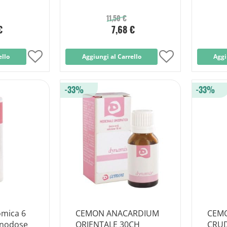
11,50 €
€
7,68 €
ello
Aggiungi
Aggiungi al Carrello
Aggiungi
Aggi
alla
alla
-33%
-33%
lista
lista
desideri
desideri
mica 6
CEMON ANACARDIUM
CEM
onodose
ORIENTALE 30CH
CRUD