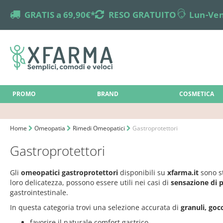
truck
GRATIS a 69,90€*
returns
RESO GRATUITO
online-support
Lun-Ven
PROMO
BRAND
COSMETICA
Home
Omeopatia
Rimedi Omeopatici
Gastroprotettori
Gastroprotettori
Gli
omeopatici gastroprotettori
disponibili su
xfarma.it
sono st
loro delicatezza, possono essere utili nei casi di
sensazione di 
gastrointestinale.
In questa categoria trovi una selezione accurata di
granuli, go
favorire il naturale comfort gastrico