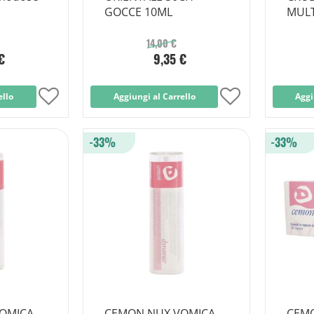
GOCCE 10ML
MUL
14,00 €
€
9,35 €
ello
Aggiungi
Aggiungi al Carrello
Aggiungi
Aggi
alla
alla
-33%
-33%
lista
lista
desideri
desideri
OMICA
CEMON NUX VOMICA
CEM