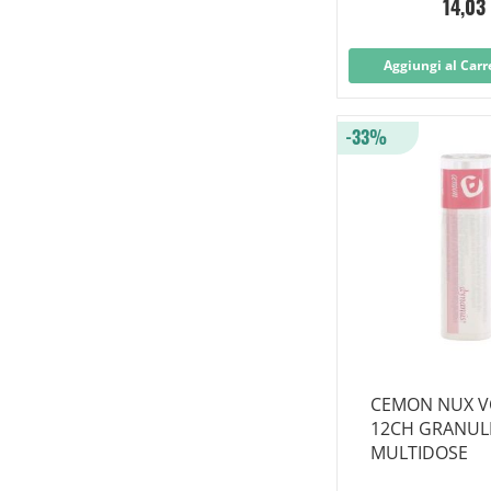
14,03
Aggiungi al Carr
-33%
CEMON NUX V
12CH GRANUL
MULTIDOSE