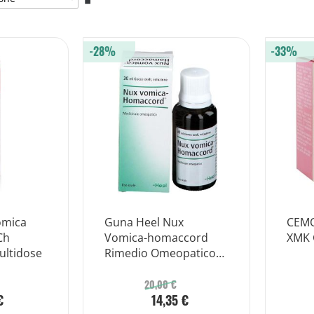
la
direzione
decrescente
-28%
-33%
omica
Guna Heel Nux
CEM
Ch
Vomica-homaccord
XMK 
ultidose
Rimedio Omeopatico
Intestinale Gocce 30ml
20,00 €
€
14,35 €