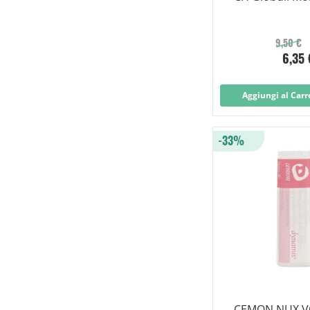
9,50 €
6,35 
Aggiungi al Carr
-33%
CEMON NUX V