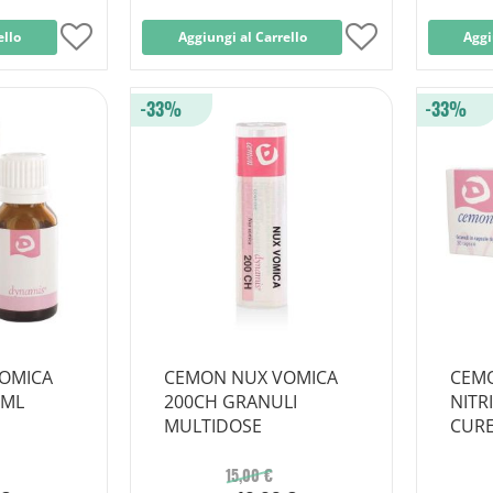
ello
Aggiungi
Aggiungi al Carrello
Aggiungi
Aggi
alla
alla
-33%
-33%
lista
lista
desideri
desideri
OMICA
CEMON NUX VOMICA
CEM
0ML
200CH GRANULI
NITR
MULTIDOSE
CURE
15,00 €