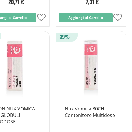
20,71 €
7,01 €
ungi al Carrello
Aggiungi
Aggiungi al Carrello
Aggi
alla
alla
-39%
lista
lista
desideri
desid
ON NUX VOMICA
Nux Vomica 30CH
 GLOBULI
Contenitore Multidose
ODOSE