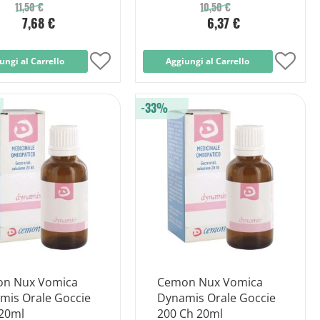
11,50 €
10,50 €
7,68 €
6,37 €
ungi al Carrello
Aggiungi
Aggiungi al Carrello
Aggi
alla
alla
-33%
lista
lista
desideri
desid
n Nux Vomica
Cemon Nux Vomica
mis Orale Goccie
Dynamis Orale Goccie
20ml
200 Ch 20ml