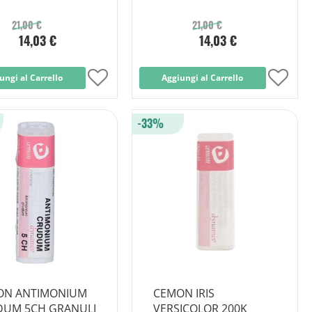
21,00 €
21,00 €
14,03 €
14,03 €
ungi al Carrello
Aggiungi
Aggiungi al Carrello
Aggi
alla
alla
-33%
lista
lista
desideri
desid
ON ANTIMONIUM
CEMON IRIS
UM 5CH GRANULI
VERSICOLOR 200K