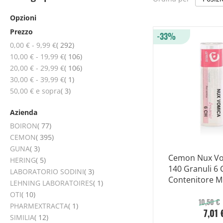
Opzioni
Prezzo
-33%
elementi
0,00 €
-
9,99 €
292
elementi
10,00 €
-
19,99 €
106
elementi
20,00 €
-
29,99 €
106
elemento
30,00 €
-
39,99 €
1
elementi
50,00 €
e sopra
3
Azienda
elementi
BOIRON
77
elementi
CEMON
395
elementi
GUNA
3
Cemon Nux V
elementi
HERING
5
140 Granuli 6 
elementi
LABORATORIO SODINI
3
Contenitore M
elemento
LEHNING LABORATOIRES
1
elementi
OTI
10
10,50 €
elemento
PHARMEXTRACTA
1
7,01 
elementi
SIMILIA
12