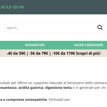
 9/13-15/19
INTEGRATORI
IGIENE E BENESSERE
-4€ da 59€ | -5€ da 79€ | -10€ da 119€
Scopri di più!
udiati per offrire un supporto naturale al benessere dello stomaco 
pesantezza
,
acidità gastrica
,
digestione lenta
e in generale per chi 
cce e compresse omeopatiche
, formulati per: