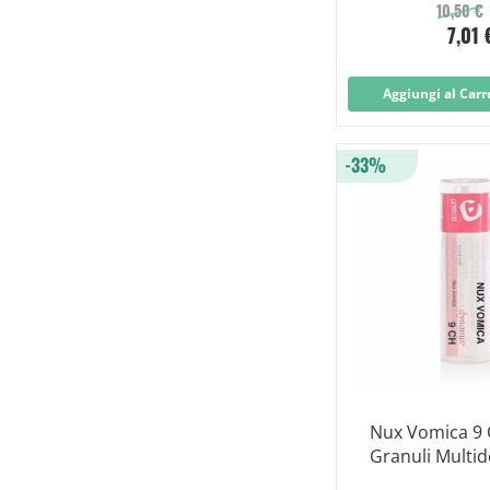
10,50 €
7,01 
Aggiungi al Carr
-33%
Nux Vomica 9 
Granuli Multi