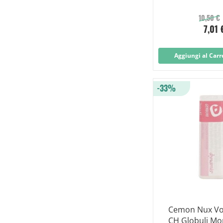
10,50 €
7,01 
Aggiungi al Carr
-33%
Cemon Nux Vo
CH Globuli M