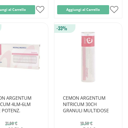
ungi al Carrello
Aggiungi
Aggiungi al Carrello
Aggi
alla
alla
-33%
lista
lista
desideri
desid
ON ARGENTUM
CEMON ARGENTUM
ICUM 4LM-6LM
NITRICUM 30CH
 POTENZ.
GRANULI MULTIDOSE
31,00 €
10,50 €