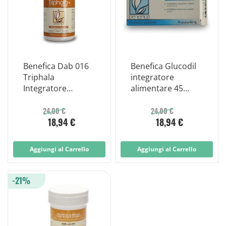
Benefica Dab 016
Benefica Glucodil
Triphala
integratore
Integratore
alimentare 45
Alimentare 60
capsule vegetali
Capsule Vegetali
24,00 €
24,00 €
18,94 €
18,94 €
Aggiungi al Carrello
Aggiungi al Carrello
-21%