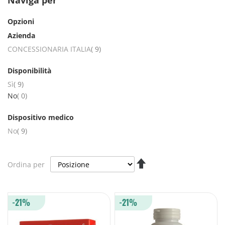
Naviga per
Opzioni
Azienda
elementi
CONCESSIONARIA ITALIA
9
Disponibilità
elementi
Sì
9
elementi
No
0
Dispositivo medico
elementi
No
9
Imposta
Ordina per
la
direzione
decrescente
-21%
-21%