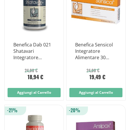
Benefica Dab 021
Benefica Sensicol
Shatavari
Integratore
Integratore
Alimentare 30
Alimentare 60
Compresse
Capsule
24,00 €
24,00 €
18,94 €
19,49 €
Aggiungi al Carrello
Aggiungi al Carrello
-21%
-20%