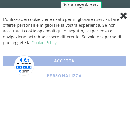
L'utilizzo dei cookie viene usato per migliorare i servizi, fare
Clo
offerte personali e migliorare la vostra esperienza. Se non
Coo
Bar
accettate i cookie opzionali qui di seguito, l'esperienza di
navigazione potrebbe essere differente. Se volete saperne di
più, leggete la
Cookie Policy
ACCETTA
PERSONALIZZA
Copyright © 2025 XFARMA. All rights reserved.