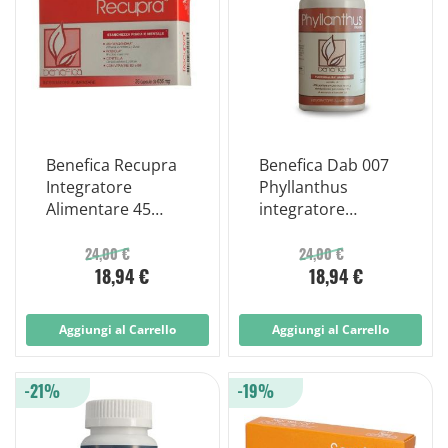
Benefica Recupra
Benefica Dab 007
Integratore
Phyllanthus
Alimentare 45
integratore
Capsule Vegetali
alimentare 60
tavolette
24,00 €
24,00 €
18,94 €
18,94 €
Aggiungi al Carrello
Aggiungi al Carrello
-21%
-19%