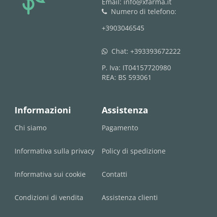
Email: info@xfarma.it
Numero di telefono:
phone
+3903046545
Chat:
+393393672222
whatsapp
P. Iva: IT04157720980
REA: BS 593061
Informazioni
Assistenza
Chi siamo
Pagamento
Informativa sulla privacy
Policy di spedizione
Informativa sui cookie
Contatti
Condizioni di vendita
Assistenza clienti