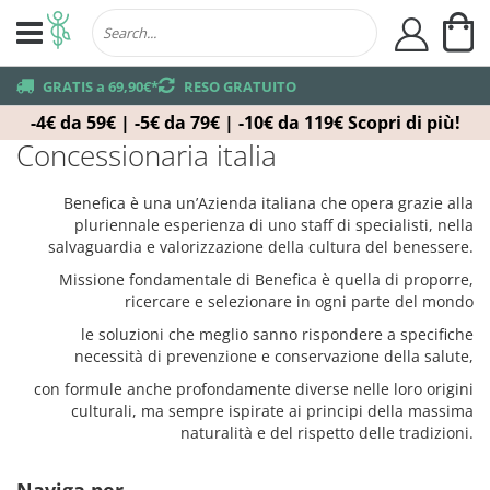
Ca
user
truck
GRATIS a 69,90€*
returns
RESO GRATUITO
-4€ da 59€ | -5€ da 79€ | -10€ da 119€
Scopri di più!
Concessionaria italia
Benefica è una un’Azienda italiana che opera grazie alla
pluriennale esperienza di uno staff di specialisti, nella
salvaguardia e valorizzazione della cultura del benessere.
Missione fondamentale di Benefica è quella di proporre,
ricercare e selezionare in ogni parte del mondo
le soluzioni che meglio sanno rispondere a specifiche
necessità di prevenzione e conservazione della salute,
con formule anche profondamente diverse nelle loro origini
culturali, ma sempre ispirate ai principi della massima
naturalità e del rispetto delle tradizioni.