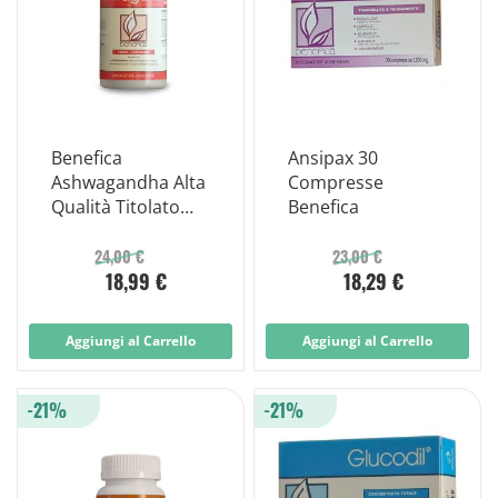
Benefica
Ansipax 30
Ashwagandha Alta
Compresse
Qualità Titolato
Benefica
2.5% in withanolidi
60 Capsule
24,00 €
23,00 €
18,99 €
18,29 €
Aggiungi al Carrello
Aggiungi al Carrello
-21%
-21%