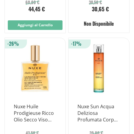
Parfum
60,00 €
38,50 €
44,45 €
30,65 €
Non Disponibile
Aggiungi al Carrello
-26%
-17%
Nuxe Huile
Nuxe Sun Acqua
Prodigieuse Ricco
Deliziosa
Olio Secco Viso
Profumata Corpo
Corpo Capelli
100ml
Spray 100ml
42,50 €
39,00 €