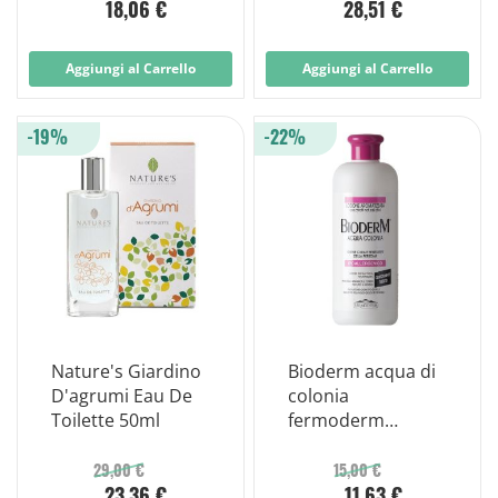
18,06 €
28,51 €
Aggiungi al Carrello
Aggiungi al Carrello
-19%
-22%
Nature's Giardino
Bioderm acqua di
D'agrumi Eau De
colonia
Toilette 50ml
fermoderm
1000ml
29,00 €
15,00 €
23,36 €
11,63 €