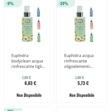
-9%
-24%
Euphidra
Euphidra acqua
bodyclean acqua
rinfrescante
rinfrescante tiglio
oligoelementi
e camomilla 100ml
100ml
7,50 €
7,50 €
6,83 €
5,73 €
Non Disponibile
Non Disponibile