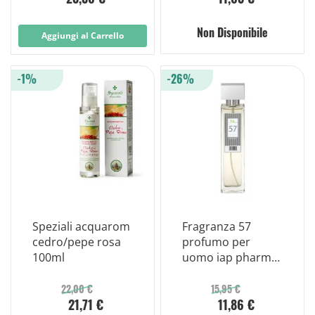
Non Disponibile
Aggiungi al Carrello
-1%
-26%
Speziali acquarom
Fragranza 57
cedro/pepe rosa
profumo per
100ml
uomo iap pharma
150ml
22,00 €
15,95 €
21,71 €
11,86 €