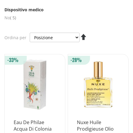
Dispositivo medico
elementi
No
5
Imposta
Ordina per
la
direzione
decrescente
-33%
-28%
Eau De Philae
Nuxe Huile
Acqua Di Colonia
Prodigieuse Olio