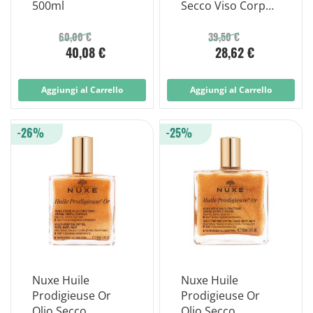
500ml
Secco Viso Corpo
Capelli Spray
100ml
60,00 €
39,50 €
40,08 €
28,62 €
Aggiungi al Carrello
Aggiungi al Carrello
-26%
-25%
Nuxe Huile
Nuxe Huile
Prodigieuse Or
Prodigieuse Or
Olio Secco
Olio Secco