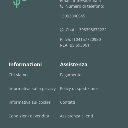
Email: info@xfarma.it
Numero di telefono:
phone
+3903046545
Chat:
+393393672222
whatsapp
P. Iva: IT04157720980
REA: BS 593061
Informazioni
Assistenza
Chi siamo
Pagamento
Informativa sulla privacy
Policy di spedizione
Informativa sui cookie
Contatti
Condizioni di vendita
Assistenza clienti