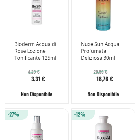
Bioderm Acqua di
Nuxe Sun Acqua
Rose Lozione
Profumata
Tonificante 125ml
Deliziosa 30ml
4,20 €
20,50 €
3,31 €
18,76 €
Non Disponibile
Non Disponibile
-27%
-12%