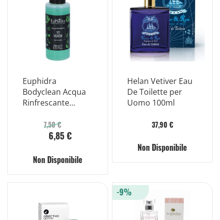
Euphidra
Helan Vetiver Eau
Bodyclean Acqua
De Toilette per
Rinfrescante
Uomo 100ml
Profumata Al Tè
Verde
7,50 €
37,90 €
6,85 €
Non Disponibile
Non Disponibile
-9%