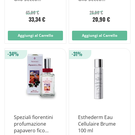
Illuminante
Illuminante
Multifunzione 100
Multifunzione 50
45,00 €
28,00 €
33,34 €
20,90 €
Ml.
Ml.
Aggiungi al Carrello
Aggiungi al Carrello
-34%
-31%
Speziali fiorentini
Esthederm Eau
profumazione
Cellulaire Brume
papavero fico
100 ml