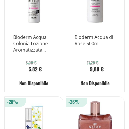
Bioderm Acqua
Bioderm Acqua di
Colonia Lozione
Rose 500ml
Aromatizzata
Ipoallergenica/ipo
alcolica 125lml
8,00 €
11,20 €
5,82 €
9,80 €
Non Disponibile
Non Disponibile
-28%
-26%