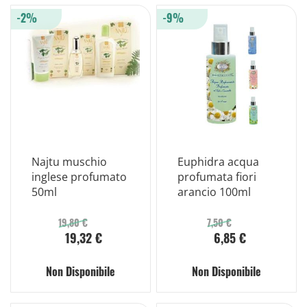
-2%
-9%
Najtu muschio
Euphidra acqua
inglese profumato
profumata fiori
50ml
arancio 100ml
19,80 €
7,50 €
19,32 €
6,85 €
Non Disponibile
Non Disponibile