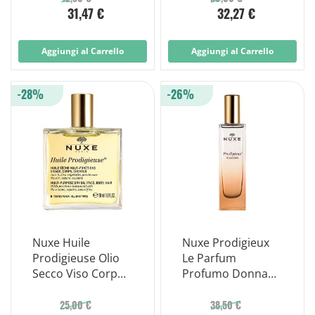
31,47 €
32,27 €
Aggiungi al Carrello
Aggiungi al Carrello
-28%
-26%
Nuxe Huile
Nuxe Prodigieux
Prodigieuse Olio
Le Parfum
Secco Viso Corpo
Profumo Donna
Capelli Spray 50ml
Prodigieux Le
Parfum
25,00 €
38,50 €