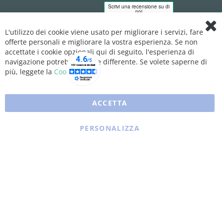
L'utilizzo dei cookie viene usato per migliorare i servizi, fare
Clo
offerte personali e migliorare la vostra esperienza. Se non
Coo
Bar
accettate i cookie opzionali qui di seguito, l'esperienza di
navigazione potrebbe essere differente. Se volete saperne di
più, leggete la
Cookie Policy
ACCETTA
PERSONALIZZA
Copyright © 2025 XFARMA. All rights reserved.