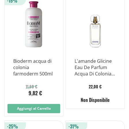
-15%
Bioderm acqua di
L'amande Glicine
colonia
Eau De Parfum
farmoderm 500ml
Acqua Di Colonia
Corpo 50ml
11,60 €
22,00 €
9,82 €
Non Disponibile
Aggiungi al Carrello
-25%
-31%