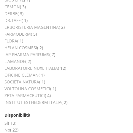
elementi
CEMON
3
elementi
DERBE
3
elemento
DR.TAFFI
1
elementi
ERBORISTERIA MAGENTINA
2
elementi
FARMODERM
5
elemento
FLORA
1
elementi
HELAN COSMESI
2
elementi
IAP PHARMA PARFUMS
7
elementi
L'AMANDE
2
elementi
LABORATOIRE NUXE ITALIA
12
elemento
OFICINE CLEMAN
1
elemento
SOCIETA NATURA
1
elemento
VOLTOLINA COSMETICI
1
elementi
ZETA FARMACEUTICI
4
elementi
INSTITUT ESTHEDERM ITALIA
2
Disponibilità
elementi
Sì
13
elementi
No
22