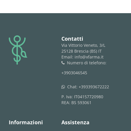
logo
Contatti
Via Vittorio Veneto, 3/L
25128 Brescia (BS) IT
Email: info@xfarma.it
Numero di telefono:
phone
+3903046545
Chat:
+393393672222
whatsapp
P. Iva: IT04157720980
REA: BS 593061
Informazioni
Assistenza