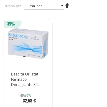
Imposta
Ordina per
la
direzione
decrescente
-35%
Beacita Orlistat
Farmaco
Dimagrante 84
Capsule 60 mg
49,90 €
32,58 €