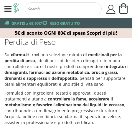
Ca
user
truck
GRATIS a 69,90€*
returns
RESO GRATUITO
5€ di sconto OGNI 80€ di spesa
Scopri di più!
Perdita di Peso
Su
xfarma.it
trovi una selezione mirata di
medicinali per la
perdita di peso
, ideali per chi desidera dimagrire in modo
controllato e sicuro. I nostri prodotti comprendono
integratori
dimagranti, farmaci ad azione metabolica, brucia grassi,
drenanti e soppressori dell’appetito
, pensati per supportare
piani alimentari equilibrati e uno stile di vita sano.
Formulati con ingredienti testati e approvati, questi
trattamenti aiutano a
controllare la fame, accelerare il
metabolismo e favorire l’eliminazione dei liquidi in eccesso
,
contribuendo a un dimagrimento progressivo e duraturo.
Acquista online con fiducia su xfarma.it: spedizione veloce,
assistenza professionale e prodotti certificati.