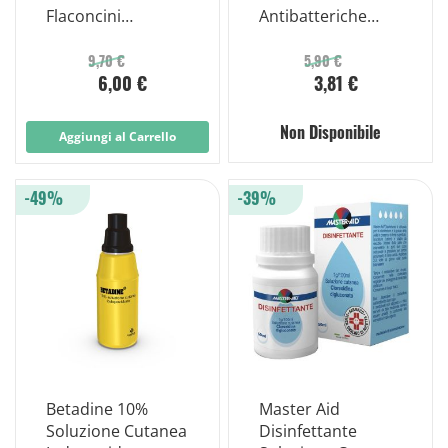
Flaconcini
Antibatteriche
Monouso 10x5ml
0,175%
Benzalconio
9,70 €
5,90 €
6,00 €
3,81 €
Cloruro 8 Garze
Non Disponibile
Aggiungi al Carrello
-49%
-39%
Betadine 10%
Master Aid
Soluzione Cutanea
Disinfettante