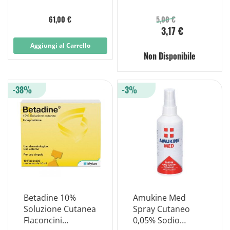
Soluzione Cutanea
Cutanea”
1.000ml 7% + 5%
61,00 €
5,00 €
3,17 €
Aggiungi al Carrello
Non Disponibile
-38%
-3%
Betadine 10%
Amukine Med
Soluzione Cutanea
Spray Cutaneo
Flaconcini
0,05% Sodio