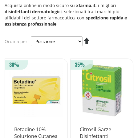
Acquista online in modo sicuro su
xfarma.it
: i migliori
disinfettanti dermatologici
, selezionati tra i marchi più
affidabili del settore farmaceutico, con
spedizione rapida e
assistenza professionale
.
Imposta
Ordina per
la
direzione
decrescente
-38%
-35%
Betadine 10%
Citrosil Garze
Soluzione Cutanea
Disinfettanti