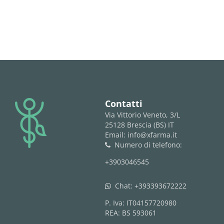
logo
Contatti
Via Vittorio Veneto, 3/L
25128 Brescia (BS) IT
Email: info@xfarma.it
Numero di telefono:
phone
+3903046545
Chat:
+393393672222
whatsapp
P. Iva: IT04157720980
REA: BS 593061