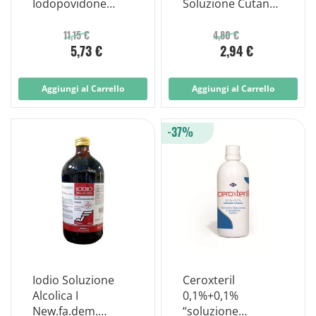
Iodopovidone
Soluzione Cutanea
120ml
1 G/100ml 50ml
11,15 €
4,80 €
5,73 €
2,94 €
Aggiungi al Carrello
Aggiungi al Carrello
-37%
Iodio Soluzione
Ceroxteril
Alcolica I
0,1%+0,1%
New.fa.dem.
“soluzione