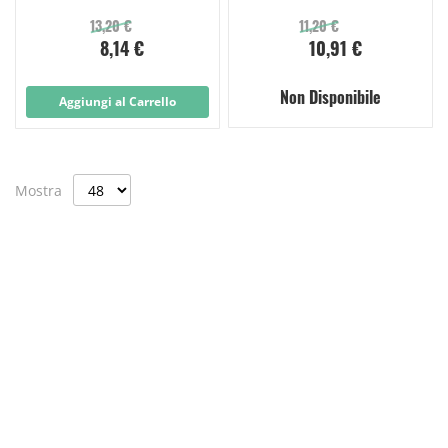
Monouso 10x10ml
Ipoclorito 200ml
13,20 €
11,20 €
8,14 €
10,91 €
Non Disponibile
Aggiungi al Carrello
Mostra