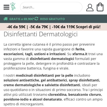
Ca
user
truck
GRATIS a 69,90€*
returns
RESO GRATUITO
-4€ da 59€ | -5€ da 79€ | -10€ da 119€
Scopri di più!
Disinfettanti Dermatologici
La corretta igiene cutanea è il primo passo per prevenire
infezioni e favorire una rapida guarigione di
ferite,
escoriazioni, tagli, ustioni e irritazioni
. Su
xfarma.it
trovi una
vasta gamma di
disinfettanti dermatologici
formulati per
proteggere la pelle, detergere in profondità e contrastare la
proliferazione batterica, fungina e virale.
I nostri
medicinali disinfettanti per la pelle
includono
soluzioni antisettiche, gel antibatterici, spray disinfettanti,
creme dermatologiche e salviette disinfettanti
, ideali per
uso quotidiano o in situazioni di primo soccorso. Tra i principi
attivi più utilizzati troviamo
clorexidina, benzalconio cloruro,
povidone-iodio e alcool denaturato
, efficaci contro un ampio
spettro di microrganismi.