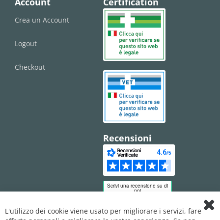
Account
Certification
Crea un Account
Logout
Checkout
Recensioni
L'utilizzo dei cookie viene usato per migliorare i servizi, fare
Clo