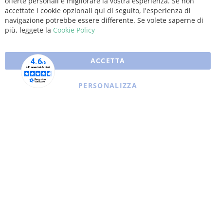
offerte personali e migliorare la vostra esperienza. Se non
Coo
Bar
accettate i cookie opzionali qui di seguito, l'esperienza di
navigazione potrebbe essere differente. Se volete saperne di
più, leggete la
Cookie Policy
ACCETTA
PERSONALIZZA
Copyright © 2025 XFARMA. All rights reserved.