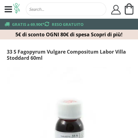
Ca
user
truck
GRATIS a 69,90€*
returns
RESO GRATUITO
5€ di sconto OGNI 80€ di spesa
Scopri di più!
33 S Fagopyrum Vulgare Compositum Labor Villa
Stoddard 60ml