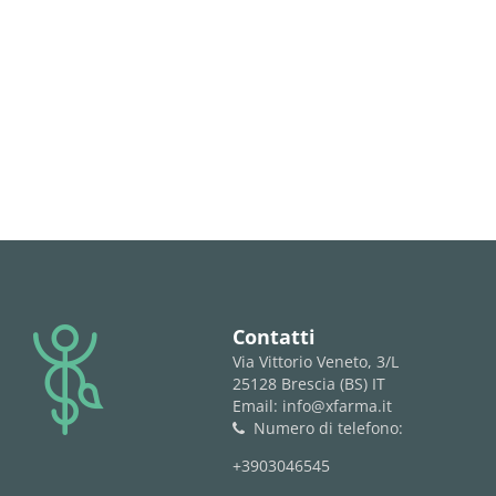
logo
Contatti
Via Vittorio Veneto, 3/L
25128 Brescia (BS) IT
Email: info@xfarma.it
Numero di telefono:
phone
+3903046545