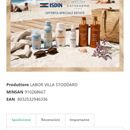
Produttore
LABOR VILLA STODDARD
MINSAN
910268667
EAN
8032532946336
Spedizione
Recensioni
Importante