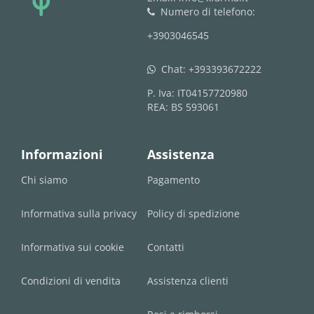
Numero di telefono:
phone
+3903046545
Chat:
+393393672222
whatsapp
P. Iva: IT04157720980
REA: BS 593061
Informazioni
Assistenza
Chi siamo
Pagamento
Informativa sulla privacy
Policy di spedizione
Informativa sui cookie
Contatti
Condizioni di vendita
Assistenza clienti