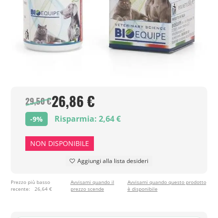
26,86 €
29,50 €
Risparmia: 2,64 €
-9%
NON DISPONIBILE
Aggiungi alla lista desideri
Prezzo più basso
Avvisami quando il
Avvisami quando questo prodotto
recente:
26,64 €
prezzo scende
è disponibile