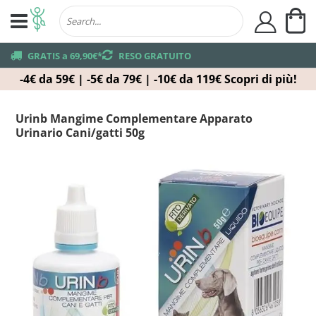
Ca
user
truck
GRATIS a 69,90€*
returns
RESO GRATUITO
-4€ da 59€ | -5€ da 79€ | -10€ da 119€
Scopri di più!
Urinb Mangime Complementare Apparato
Urinario Cani/gatti 50g