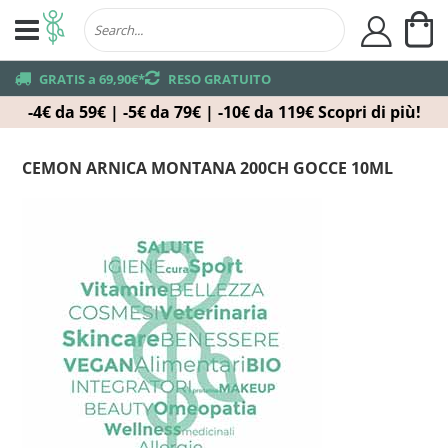
Ca
user
truck
GRATIS a 69,90€*
returns
RESO GRATUITO
-4€ da 59€ | -5€ da 79€ | -10€ da 119€
Scopri di più!
CEMON ARNICA MONTANA 200CH GOCCE 10ML