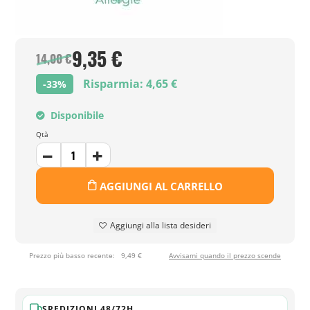
9,35 €
14,00 €
Risparmia: 4,65 €
-33%
Disponibile
Qtà
AGGIUNGI AL CARRELLO
Aggiungi alla lista desideri
Prezzo più basso recente:
9,49 €
Avvisami quando il prezzo scende
SPEDIZIONI 48/72H