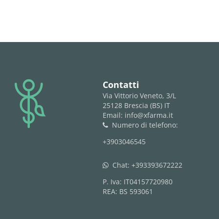
logo
Contatti
Via Vittorio Veneto, 3/L
25128 Brescia (BS) IT
Email: info@xfarma.it
Numero di telefono:
phone
+3903046545
Chat:
+393393672222
whatsapp
P. Iva: IT04157720980
REA: BS 593061