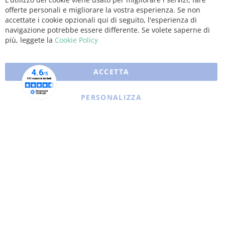
Clo
offerte personali e migliorare la vostra esperienza. Se non
Coo
Bar
accettate i cookie opzionali qui di seguito, l'esperienza di
navigazione potrebbe essere differente. Se volete saperne di
più, leggete la
Cookie Policy
ACCETTA
PERSONALIZZA
Copyright © 2025 XFARMA. All rights reserved.