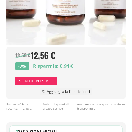
12,56 €
13,50 €
Risparmia: 0,94 €
-7%
NON DISPONIBILE
Aggiungi alla lista desideri
Prezzo più basso
Avvisami quando il
Avvisami quando questo prodotto
recente:
12,18 €
prezzo scende
è disponibile
SPEDIZIONI 48/72H