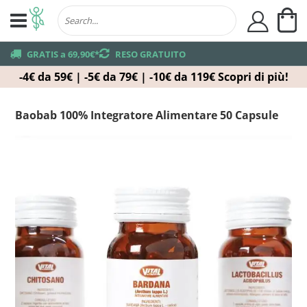
Ca
user
truck
GRATIS a 69,90€*
returns
RESO GRATUITO
-4€ da 59€ | -5€ da 79€ | -10€ da 119€
Scopri di più!
Baobab 100% Integratore Alimentare 50 Capsule